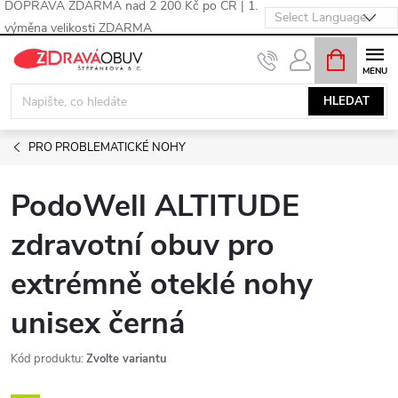
DOPRAVA ZDARMA nad 2 200 Kč po ČR | 1.
výměna velikosti ZDARMA
Přejít
NÁKUPNÍ
KOŠÍK
na
obsah
HLEDAT
PRO PROBLEMATICKÉ NOHY
PodoWell ALTITUDE
zdravotní obuv pro
extrémně oteklé nohy
unisex černá
Kód produktu:
Zvolte variantu