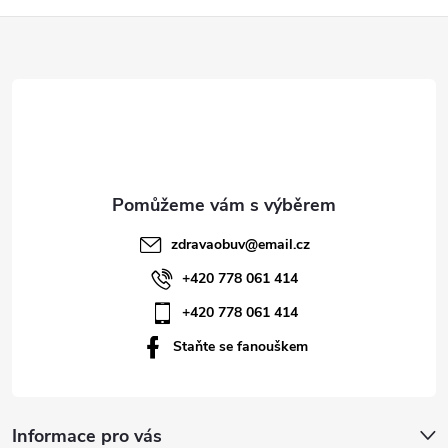
Z
á
p
a
t
zdravaobuv
@
email.cz
í
+420 778 061 414
+420 778 061 414
Staňte se fanouškem
Informace pro vás