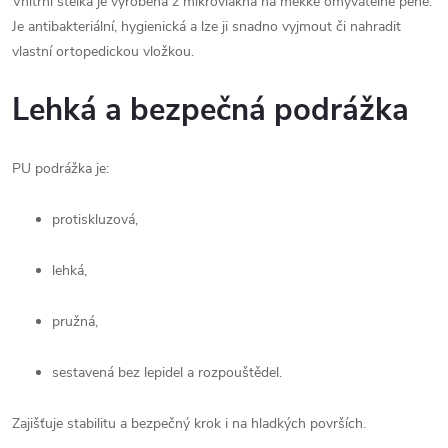
Vnitřní stélka je vyrobena z mikrovlákna na měkké omyvatelné pěně. 
Je antibakteriální, hygienická a lze ji snadno vyjmout či nahradit 
vlastní ortopedickou vložkou.
Lehká a bezpečná podrážka
PU podrážka je:
protiskluzová,
lehká,
pružná,
sestavená bez lepidel a rozpouštědel.
Zajišťuje stabilitu a bezpečný krok i na hladkých površích.