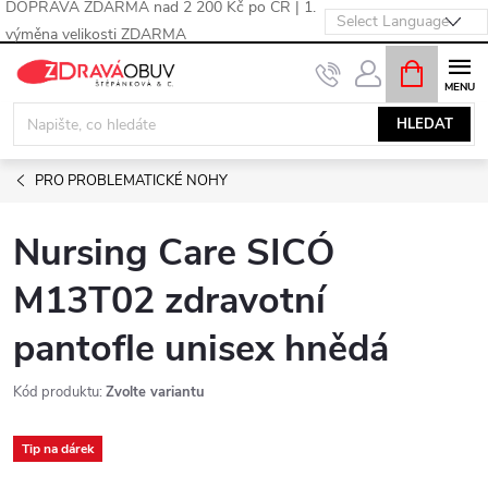
DOPRAVA ZDARMA nad 2 200 Kč po ČR | 1.
výměna velikosti ZDARMA
Přejít
NÁKUPNÍ
KOŠÍK
na
obsah
HLEDAT
PRO PROBLEMATICKÉ NOHY
Nursing Care SICÓ
M13T02 zdravotní
pantofle unisex hnědá
Kód produktu:
Zvolte variantu
Tip na dárek