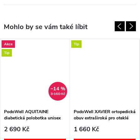
Akce
Tip
Tip
–14 %
3 160 Kč
PodoWell AQUITAINE
PodoWell XAVIER ortopedická
diabetická polobotka unisex
obuv extraširoká pro oteklé
černá
nohy unisex černá
2 690 Kč
1 660 Kč