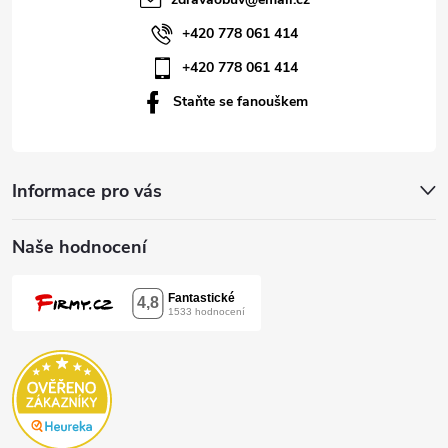
í
+420 778 061 414
+420 778 061 414
Staňte se fanouškem
Informace pro vás
Naše hodnocení