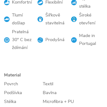
Komfortní
Flexibilní
stélka
Tlumí
Šířkově
Široké
došlap
stavitelná
otevření
Pratelná
Made in
30° C bez
Prodyšná
Portugal
ždímání
Material
Povrch
Textil
Podšívka
Bavlna
Stélka
Microfibra + PU