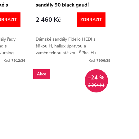
ké s
sandály 90 black gaudí
2 460 Kč
OBRAZIT
ZOBRAZIT
ály řady
Dámské sandály Fidelio HEDI s
ad s
šířkou H, hallux úpravou a
Nursing
vyměnitelnou stélkou. Šířka: H+
 pohodlí a
(širší) Velikostní tabulka níže v textu
Kód:
7912/36
Kód:
7906/39
Akce
–24 %
2 864 Kč