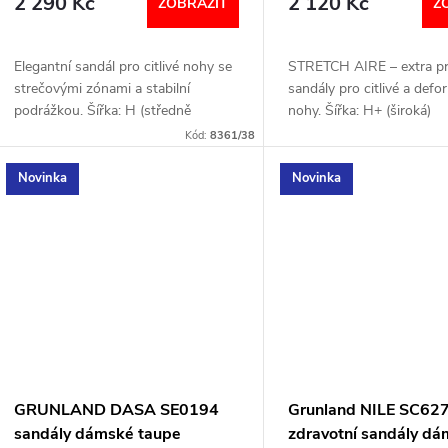
2 290 Kč
2 120 Kč
d
ZOBRAZIT
Z
o
u
Elegantní sandál pro citlivé nohy se
STRETCH AIRE – extra p
d
strečovými zónami a stabilní
sandály pro citlivé a def
k
podrážkou. Šířka: H (středně
nohy. Šířka: H+ (široká)
u
široká) VELIKOSTNÍ TABULKA
VELIKOSTNÍ TABULKA
Kód:
8361/38
t
k
Novinka
Novinka
ů
t
ů
GRUNLAND DASA SE0194
Grunland NILE SC62
sandály dámské taupe
zdravotní sandály d