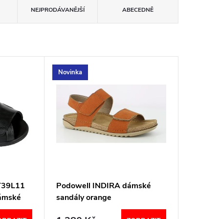
NEJPRODÁVANĚJŠÍ
ABECEDNĚ
Novinka
ST39L11
Podowell INDIRA dámské
dámské
sandály orange