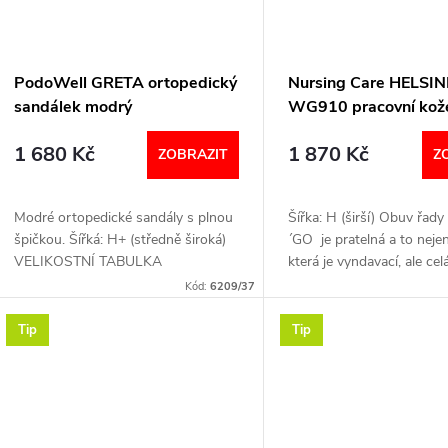
PodoWell GRETA ortopedický
Nursing Care HELSIN
sandálek modrý
WG910 pracovní kož
pratelný sandál s cert
1 680 Kč
1 870 Kč
dámský bílá
ZOBRAZIT
Z
Modré ortopedické sandály s plnou
Šířka: H (širší) Obuv řa
špičkou. Šířká: H+ (středně široká)
´GO je pratelná a to nejen
VELIKOSTNÍ TABULKA
která je vyndavací, ale cel
Certifikace EN ISO 2034
Kód:
6209/37
VELIKOSTNÍ TABULKA
Tip
Tip