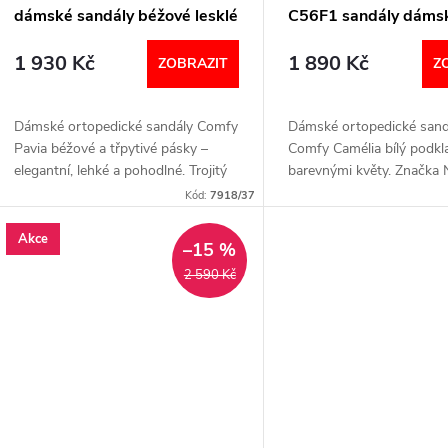
dámské sandály béžové lesklé
C56F1 sandály dáms
květy
1 930 Kč
1 890 Kč
ZOBRAZIT
Z
Dámské ortopedické sandály Comfy
Dámské ortopedické sand
Pavia béžové a třpytivé pásky –
Comfy Camélia bílý podkl
elegantní, lehké a pohodlné. Trojitý
barevnými květy. Značka 
suchý zip, anatomická stélka a
Care kombinující eleganci,
Kód:
7918/37
prodyšná podšívka pro zdravý krok
zdravou oporu chodidla.
každý...
Nastavitelné...
Akce
–15 %
2 590 Kč