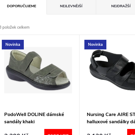
Ř
DOPORUČUJEME
NEJLEVNĚJŠÍ
NEJDRAŽŠÍ
a
3
položek celkem
z
V
Novinka
Novinka
e
ý
n
p
p
s
r
p
PodoWell DOLINE dámské
Nursing Care AIRE 
o
sandály khaki
halluxové sandálky 
r
černé