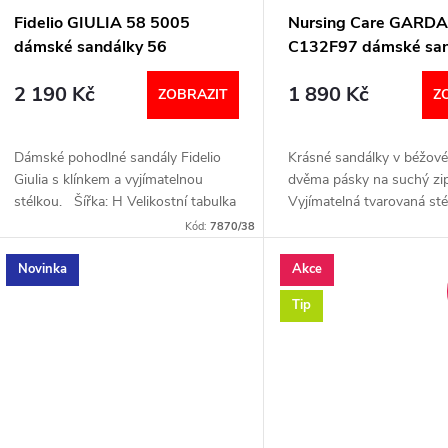
Fidelio GIULIA 58 5005
Nursing Care GARD
dámské sandálky 56
C132F97 dámské san
SCARLETT NUBI
béžové
2 190 Kč
1 890 Kč
ZOBRAZIT
Z
Dámské pohodlné sandály Fidelio
Krásné sandálky v béžové
Giulia s klínkem a vyjímatelnou
dvěma pásky na suchý zip
stélkou. Šířka: H Velikostní tabulka
Vyjímatelná tvarovaná sté
níže v textu
Speciální podrážka pro t
Kód:
7870/38
došlapu. Šířka: H (širší)
VELIKOSTNÍ...
Novinka
Akce
Tip