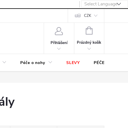
návka
CZK
NÁKUPNÍ
KOŠÍK
Prázdný košík
Přihlášení
Péče o nohy
SLEVY
PÉČE O OBUV
ály