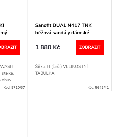
KI
Sanofit DUAL N417 TNK
ený
béžová sandály dámské
ifikací
halluxové
1 880 Kč
OBRAZIT
ZOBRAZIT
dy WASH
Šířka: H (širší) VELIKOSTNÍ
 stélka,
TABULKA
á obuv.
7: 2012
Kód:
5710/37
Kód:
5642/41