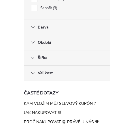
n
Sanofit
3
e
l
Barva
Období
Šířka
Velikost
ČASTÉ DOTAZY
KAM VLOŽÍM MŮJ SLEVOVÝ KUPÓN ?
JAK NAKUPOVAT 🛒
PROČ NAKUPOVAT 🛒 PRÁVĚ U NÁS 🧡