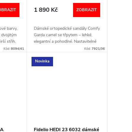
camel lesklé
1 890 Kč
OBRAZIT
ZOBRAZIT
ové barvy,
Dámské ortopedické sandály Comfy
 dvojitým
Garda camel se třpytem – lehké,
rší střih.
elegantní a pohodlné. Nastavitelné
ná stélka.
páskyna suchý zip. Anatomická
Kód:
8094/41
Kód:
7921/36
NÍ
stélka a prodyšná podšívka pro
zdravý krok v...
Novinka
IA
Fidelio HEDI 23 6032 dámské