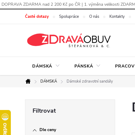
DOPRAVA ZDARMA nad 2 200 Kč po ČR | 1. výměna velikosti ZDAR
Přejít
Časté dotazy
Spolupráce
O nás
Kontakty
na
obsah
DÁMSKÁ
PÁNSKÁ
PRACOV
DÁMSKÁ
Dámské zdravotní sandály
Domů
P
o
Dle ceny