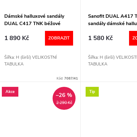
Dámské halluxové sandály
Sanofit DUAL A417 
DUAL C417 TNK béžové
sandály dámské hall
Sanofit
modré
1 890 Kč
1 580 Kč
ZOBRAZIT
Z
Šířka: H (širší) VELIKOSTNÍ
Šířka: H (širší) VELIKOST
TABULKA
TABULKA
Kód:
7087/41
Akce
Tip
–26 %
2 290 Kč