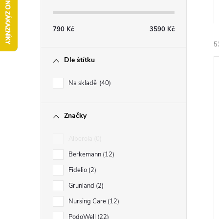
s
t
790
Kč
3590
Kč
r
5
Dle štítku
a
Na skladě
40
n
Značky
n
í
i
Alberola
0
í
Berkemann
12
p
Fidelio
2
Grunland
2
a
Nursing Care
12
PodoWell
22