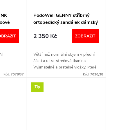
TNK
PodoWell GENNY stříbrný
uxové
ortopedický sandálek dámský
2 350 Kč
OBRAZIT
ZOBRAZIT
NÍ
Větší než normální objem v přední
části a ultra-strečová tkanina
Vyjímatelné a pratelné vložky, které
lze nahradit vlastními ortopedickými
Kód:
7078/37
Kód:
7030/38
vložkami Pro bezpečnou chůzi je...
Tip