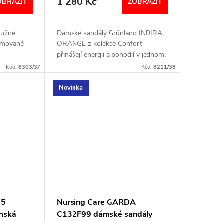
1 280 Kč
OBRAZIT
ZOBRAZIT
ružné
Dámské sandály Grünland INDIRA
ormované
ORANGE z kolekce Confort
přinášejí energii a pohodlí v jednom.
Lehká konstrukce, měkká kožená
Kód:
8303/37
Kód:
8211/38
stélka a nastavitelný pásek zajišťují
příjemné...
Novinka
75
Nursing Care GARDA
ámská
C132F99 dámské sandály