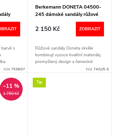
A
Berkemann DONETA 04500-
dály
245 dámské sandály růžové
2 150 Kč
OBRAZIT
ZOBRAZIT
 barvě s
Růžové sandály Doneta skvěle
.
kombinují vysoce kvalitní materiály,
lka.
promyšlený design a řemeslné
umení
zpracování, aby vašim nohám
Kód:
7538/37
Kód:
7432/5-5
poskytly to nejlepší pohodlí. Šíře H
(široká)...
Tip
–11 %
1 780 Kč