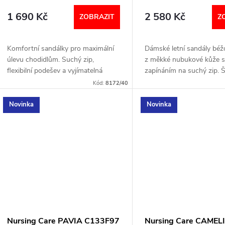
corda
1 690 Kč
2 580 Kč
ZOBRAZIT
Z
Komfortní sandálky pro maximální
Dámské letní sandály béž
úlevu chodidlům. Suchý zip,
z měkké nubukové kůže s
flexibilní podešev a vyjímatelná
zapínáním na suchý zip. Ši
kožená stélka Dry Soft zajistí
Lehká podrážka. Vyjímatel
Kód:
8172/40
optimální pohodlí. Šířka: H (širší)...
Šířka: H (širší) VELIKOST
TABULKA
Novinka
Novinka
Nursing Care PAVIA C133F97
Nursing Care CAMEL