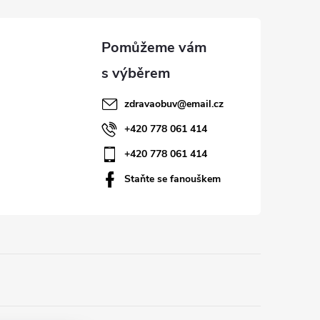
zdravaobuv
@
email.cz
+420 778 061 414
+420 778 061 414
Staňte se fanouškem