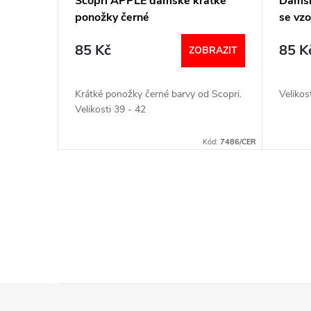
Scopri APPLE dámské krátké
Dámsk
o
ponožky černé
se vz
r
d
85 Kč
85 K
ZOBRAZIT
o
u
d
Krátké ponožky černé barvy od Scopri.
Velikos
k
Velikosti 39 - 42
u
t
Kód:
7486/CER
k
ů
t
O
v
ů
l
á
Z