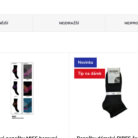
ĚJŠÍ
NEJDRAŽŠÍ
NEJPR
Novinka
Tip na dárek