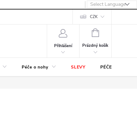
návka
CZK
NÁKUPNÍ
KOŠÍK
Prázdný košík
Přihlášení
Péče o nohy
SLEVY
PÉČE O OBUV