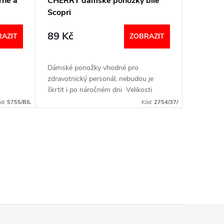
rné a
CHERRY dámské ponožky bílé
Scopri
89 Kč
AZIT
ZOBRAZIT
Dámské ponožky vhodné pro
zdravotnický personál, nebudou je
škrtit i po náročném dni Velikosti
37/38 a 39/40
ód:
5755/BIL
Kód:
2754/37/