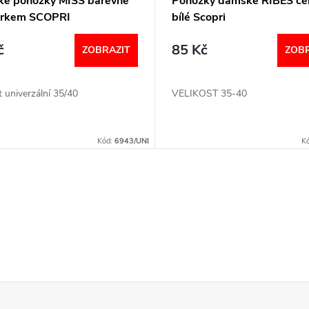
é ponožky MISS barevné
Ponožky dámské RIBES če
orkem SCOPRI
bílé Scopri
č
85 Kč
ZOBRAZIT
ZOBR
t univerzální 35/40
VELIKOST 35-40
Kód:
6943/UNI
K