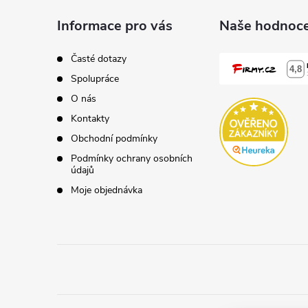
d
á
a
Informace pro vás
Naše hodnoce
p
c
Časté dotazy
í
Spolupráce
a
O nás
p
t
Kontakty
r
Obchodní podmínky
í
Podmínky ochrany osobních
v
údajů
k
Moje objednávka
y
v
ý
p