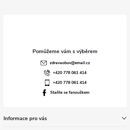
Z
á
p
a
t
zdravaobuv
@
email.cz
í
+420 778 061 414
+420 778 061 414
Staňte se fanouškem
Informace pro vás