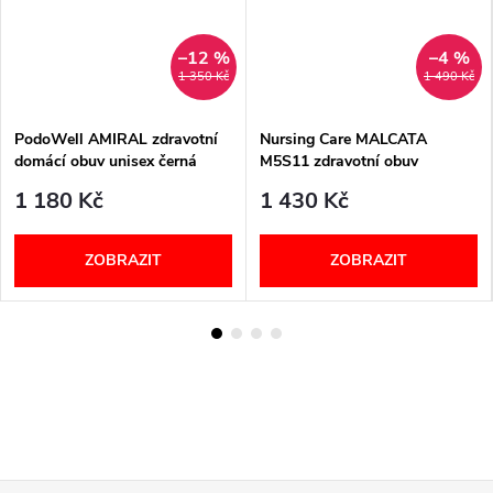
–12 %
–4 %
1 350 Kč
1 490 Kč
PodoWell AMIRAL zdravotní
Nursing Care MALCATA
domácí obuv unisex černá
M5S11 zdravotní obuv
nepromokavá unisex černá
1 180 Kč
1 430 Kč
ZOBRAZIT
ZOBRAZIT