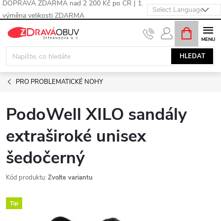
DOPRAVA ZDARMA nad 2 200 Kč po ČR | 1.
výměna velikosti ZDARMA
Přejít
NÁKUPNÍ
KOŠÍK
na
obsah
HLEDAT
PRO PROBLEMATICKÉ NOHY
PodoWell XILO sandály
extraširoké unisex
šedočerný
Kód produktu:
Zvolte variantu
Tip