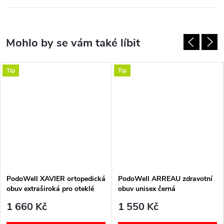
Tip
Tip
PodoWell XAVIER ortopedická
PodoWell ARREAU zdravotní
obuv extraširoká pro oteklé
obuv unisex černá
nohy unisex černá
1 660 Kč
1 550 Kč