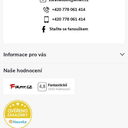
í
+420 778 061 414
+420 778 061 414
Staňte se fanouškem
Informace pro vás
Naše hodnocení