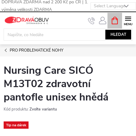
DOPRAVA ZDARMA nad 2 200 Kč po ČR | 1.
výměna velikosti ZDARMA
Přejít
NÁKUPNÍ
KOŠÍK
na
obsah
HLEDAT
PRO PROBLEMATICKÉ NOHY
Nursing Care SICÓ
M13T02 zdravotní
pantofle unisex hnědá
Kód produktu:
Zvolte variantu
Tip na dárek