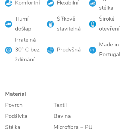
Komfortní
Flexibilní
stélka
Tlumí
Šířkově
Široké
došlap
stavitelná
otevření
Pratelná
Made in
30° C bez
Prodyšná
Portugal
ždímání
Material
Povrch
Textil
Podšívka
Bavlna
Stélka
Microfibra + PU