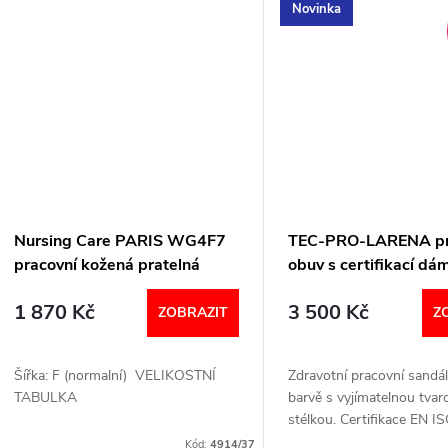
Novinka
Nursing Care PARIS WG4F7
TEC-PRO-LARENA pr
pracovní kožená pratelná
obuv s certifikací dá
obuv s certifikací bez pásku
09310-175 Berkema
1 870 Kč
3 500 Kč
barevné čtverečky
ZOBRAZIT
Z
Šířka: F (normalní) VELIKOSTNÍ
Zdravotní pracovní sandál 
TABULKA
barvě s vyjímatelnou tva
stélkou. Certifikace EN I
20347:2012 Šíře H (šir
Kód:
4914/37