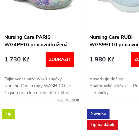
p
s
r
p
Nursing Care PARIS
Nursing Care RUBI
o
WG4PF16 pracovní kožená
WGS99T10 pracovní
r
pratelná obuv s certifikací
dámská bílá
1 730 Kč
1 980 Kč
d
dámská s páskem barevná
ZOBRAZIT
Z
o
fantazie
u
Zajímavost nazouváků značky
Absorbuje došl
d
Nursing Care a řady WASH´GO je
Anatomická vložka Pro
k
že jsou pratelné nejen stélka, která
Tkaničky ...
u
je vyndavací, ale celá obuv. EN ISO
Kód:
7630/38
t
20344: 2011, EN ISO 20347: 2012.
k
Máme...
Tip
Novinka
ů
Tip na dárek
t