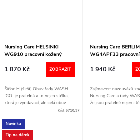
ů
Nursing Care HELSINKI
Nursing Care BERLIM
WG910 pracovní kožený
WG4APF33 pracovní
pratelný sandál s certifikací
pratelná obuv s certif
1 870 Kč
1 940 Kč
dámský bílá
dámská s páskem kv
ZOBRAZIT
Z
Šířka: H (širší) Obuv řady WASH
Zajímavost nazouváků zn
´GO je pratelná a to nejen stélka,
Nursing Care a řady WA
která je vyndavací, ale celá obuv.
že jsou pratelné nejen sté
Certifikace EN ISO 20347: 2012
je vyndavací, ale celá obu
Kód:
5710/37
VELIKOSTNÍ TABULKA
20344: 2011, EN ISO 203
Šířka: F...
Novinka
Tip na dárek