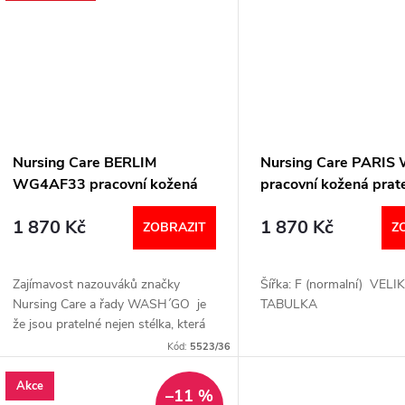
Nursing Care BERLIM
Nursing Care PARI
WG4AF33 pracovní kožená
pracovní kožená prat
pratelná obuv s certifikací
obuv s certifikací kad
1 870 Kč
1 870 Kč
dámská bez pásku květy
ZOBRAZIT
Z
Zajímavost nazouváků značky
Šířka: F (normalní) VEL
Nursing Care a řady WASH´GO je
TABULKA
že jsou pratelné nejen stélka, která
je vyndavací, ale celá obuv. EN ISO
Kód:
5523/36
20344:2011, EN ISO 20347:2012.
Šířka:...
Akce
–11 %