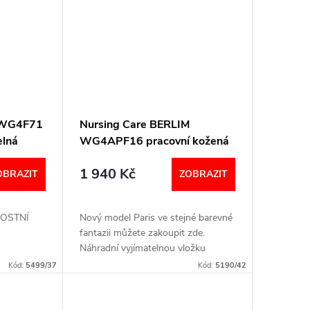
S WG4F71
Nursing Care BERLIM
elná
WG4APF16 pracovní kožená
eřnice
pratelná obuv s certifikací
1 940 Kč
dámská s páskem barevná
OBRAZIT
ZOBRAZIT
fantazie
IKOSTNÍ
Nový model Paris ve stejné barevné
fantazii můžete zakoupit zde.
Náhradní vyjímatelnou vložku
můžete zakoupit zde VELIKOSTNÍ
Kód:
5499/37
Kód:
5190/42
TABULKA Šířka: F (normalní)
Nazouváky značky...