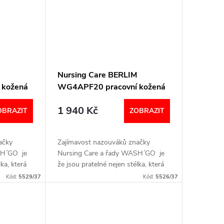
Nursing Care BERLIM
 kožená
WG4APF20 pracovní kožená
ikací
pratelná obuv s certifikací
1 940 Kč
ěty
dámská s páskem kočky
OBRAZIT
ZOBRAZIT
ačky
Zajímavost nazouváků značky
SH´GO je
Nursing Care a řady WASH´GO je
lka, která
že jsou pratelné nejen stélka, která
v. EN ISO
je vyndavací, ale celá obuv. EN ISO
Kód:
5529/37
Kód:
5526/37
47: 2012.
20344: 2011, EN ISO 20347:
2012....