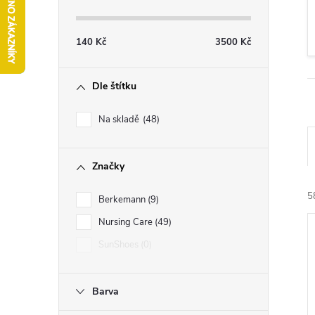
s
t
140
Kč
3500
Kč
r
Dle štítku
a
Na skladě
48
n
Značky
n
5
Berkemann
9
í
Nursing Care
49
p
SunShoes
0
a
Barva