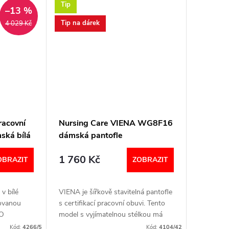
je pratelná v...
Tip
–13 %
Tip na dárek
4 029 Kč
acovní
Nursing Care VIENA WG8F16
mská bílá
dámská pantofle
nn
certifikovaná pratelná
1 760 Kč
barevná fantazie
OBRAZIT
ZOBRAZIT
v bílé
VIENA je šířkově stavitelná pantofle
rovanou
s certifikací pracovní obuvi. Tento
SO
model s vyjímatelnou stélkou má
oká)
speciálně upravenou kůži tak, že je
Kód:
4266/5
Kód:
4104/42