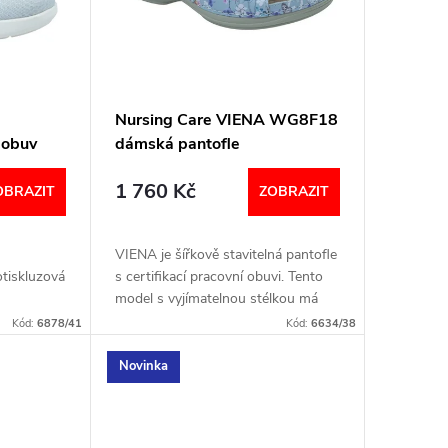
Nursing Care VIENA WG8F18
 obuv
dámská pantofle
certifikovaná pratelná
1 760 Kč
primavera
OBRAZIT
ZOBRAZIT
ap
VIENA je šířkově stavitelná pantofle
tiskluzová
s certifikací pracovní obuvi. Tento
model s vyjímatelnou stélkou má
speciálně upravenou kůži tak, že je
Kód:
6878/41
Kód:
6634/38
celá obuv pratelná. Šířka: H...
Novinka