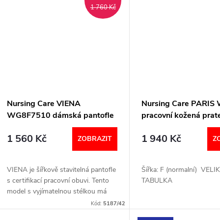
1 760 Kč
Nursing Care VIENA
Nursing Care PARI
WG8F7510 dámská pantofle
pracovní kožená prat
pratelná bílá a puntíky
obuv s certifikací s 
1 560 Kč
1 940 Kč
barevné čtverečky
ZOBRAZIT
Z
VIENA je šířkově stavitelná pantofle
Šířka: F (normalní) VEL
s certifikací pracovní obuvi. Tento
TABULKA
model s vyjímatelnou stélkou má
speciálně upravenou kůži tak, že je
Kód:
5187/42
celá obuv pratelná. Šířka: H...