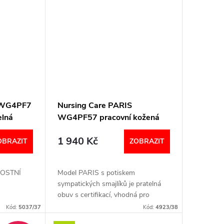
S WG4PF7
Nursing Care PARIS
elná
WG4PF57 pracovní kožená
páskem
pratelná obuv s certifikací s
1 940 Kč
páskem sovičky
OBRAZIT
ZOBRAZIT
IKOSTNÍ
Model PARIS s potiskem
sympatických smajlíků je pratelná
obuv s certifikací, vhodná pro
nošení doma i v práci. Obuv má
Kód:
5037/37
Kód:
4923/38
vyjímatelnou anatomickou stélku a