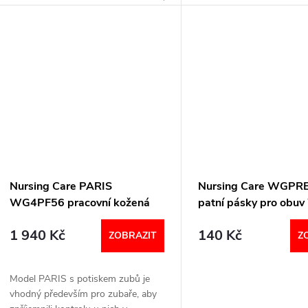
VELIKOSTNÍ TABULKA
Nursing Care PARIS
Nursing Care WGPR
WG4PF56 pracovní kožená
patní pásky pro obu
pratelná obuv s certifikací s
´GO černá
1 940 Kč
140 Kč
páskem zoubky
ZOBRAZIT
Z
Model PARIS s potiskem zubů je
vhodný především pro zubaře, aby