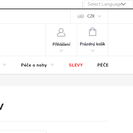
návka
CZK
NÁKUPNÍ
KOŠÍK
Prázdný košík
Přihlášení
Péče o nohy
SLEVY
PÉČE O OBUV
v