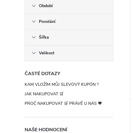
í
n
i
Období
e
Povolání
l
Šířka
Velikost
ČASTÉ DOTAZY
KAM VLOŽÍM MŮJ SLEVOVÝ KUPÓN ?
JAK NAKUPOVAT 🛒
PROČ NAKUPOVAT 🛒 PRÁVĚ U NÁS 🧡
NAŠE HODNOCENÍ