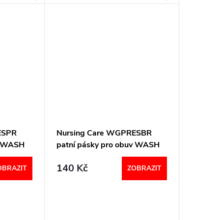
celá obuv pratelná. Šířka: H...
ESPR
Nursing Care WGPRESBR
v WASH
patní pásky pro obuv WASH
´GO bílá
140 Kč
OBRAZIT
ZOBRAZIT