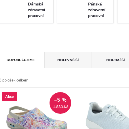
Dámská
Pánská
zdravotní
zdravotní
pracovní
pracovní
obuv
obuv
Ř
DOPORUČUJEME
NEJLEVNĚJŠÍ
NEJDRAŽŠÍ
a
8
položek celkem
z
V
Akce
e
–5 %
ý
1 830 Kč
n
p