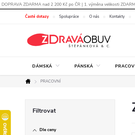
DOPRAVA ZDARMA nad 2 200 Kč po ČR | 1. výměna velikosti ZDAR
Přejít
Časté dotazy
Spolupráce
O nás
Kontakty
na
obsah
DÁMSKÁ
PÁNSKÁ
PRACOV
PRACOVNÍ
Domů
P
o
Dle ceny