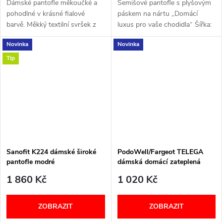
Dámské pantofle měkoučké a
Semišové pantofle s plyšovým
pohodlné v krásné fialové
páskem na nártu „Domácí
barvě. Měkký textilní svršek z
luxus pro vaše chodidla“ Šířka:
umělé kožešiny Podšívka z
G+ (Obuv pro normální nohy)
Novinka
Novinka
látky Pevná textilní stélka ...
VELIKOSTNÍ TABULKA
Tip
Sanofit K224 dámské široké
PodoWell/Fargeot TELEGA
pantofle modré
dámská domácí zateplená
obuv černá
1 860 Kč
1 020 Kč
ZOBRAZIT
ZOBRAZIT