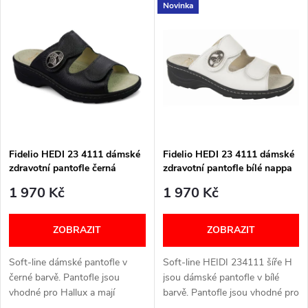
V
Novinka
Nejdražší
z
ý
Nejprodávanější
e
p
Abecedně
n
i
í
s
p
Fidelio HEDI 23 4111 dámské
Fidelio HEDI 23 4111 dámské
zdravotní pantofle černá
zdravotní pantofle bílé nappa
p
nappa 30
01
r
1 970 Kč
1 970 Kč
r
o
ZOBRAZIT
ZOBRAZIT
o
d
Soft-line dámské pantofle v
Soft-line HEIDI 234111 šíře H
d
černé barvě. Pantofle jsou
jsou dámské pantofle v bílé
u
vhodné pro Hallux a mají
barvě. Pantofle jsou vhodné pro
vyjímatelnou stélku. Šířka: H
Hallux a mají vyjímatelnou