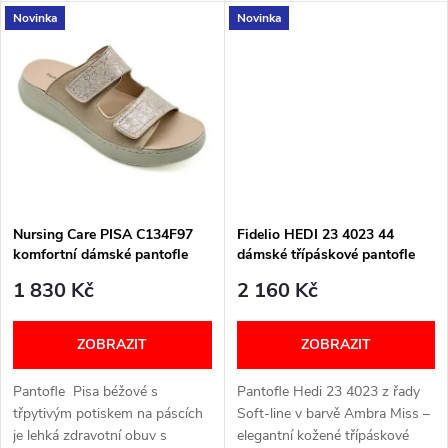
u
Novinka
Novinka
Velikostní tabulka níže v textu
stélku. Šířka: H Velikostní
k
tabulka níže v textu
k
t
t
ů
ů
Nursing Care PISA C134F97
Fidelio HEDI 23 4023 44
komfortní dámské pantofle
dámské třípáskové pantofle
béžové
ambra miss
1 830 Kč
2 160 Kč
ZOBRAZIT
ZOBRAZIT
Pantofle Pisa béžové s
Pantofle Hedi 23 4023 z řady
třpytivým potiskem na páscích
Soft‑line v barvě Ambra Miss –
je lehká zdravotní obuv s
elegantní kožené třípáskové