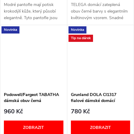
Modré pantofle mají potisk
TELEGA domácí zateplená
krokodýlí kůže, který působí
obuv černé barvy s elegantním
elegantně. Tyto pantofle jsou
květinovým vzorem. Snadné
opravdu pohodlné a mají
nazutí. Pásek na suchý zip.
Novinka
Novinka
vyjímatelnou a anatomickou
Šířka: G+ VELIKOSTNÍ
stélku. Dva nastavitelné
TABULKA
Tip na dárek
pásky...
Podowell/Fargeot TABATHA
Grunland DOLA CI1317
dámská obuv černá
fialové dámské domácí
pantofle
960 Kč
780 Kč
ZOBRAZIT
ZOBRAZIT