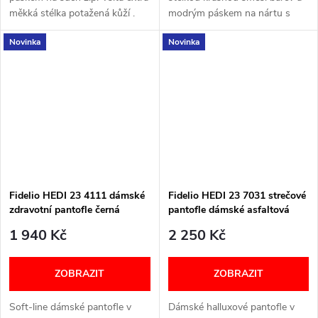
měkká stélka potažená kůží .
modrým páskem na nártu s
Podšívka kůže. Šířka: H (širší)
ozdobou. Šířka: H (širší)
Novinka
Novinka
VELIKOSTNÍ TABULKA
VELIKOSTNÍ TABULKA
Fidelio HEDI 23 4111 dámské
Fidelio HEDI 23 7031 strečové
zdravotní pantofle černá
pantofle dámské asfaltová
nappa 10
metalická 18
1 940 Kč
2 250 Kč
ZOBRAZIT
ZOBRAZIT
Soft-line dámské pantofle v
Dámské halluxové pantofle v