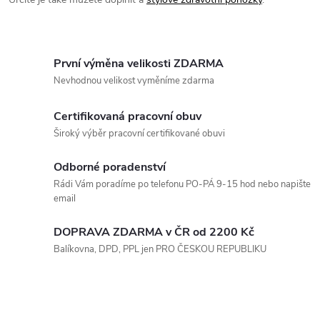
á
p
n
r
í
První výměna velikosti ZDARMA
v
Nevhodnou velikost vyměníme zdarma
k
Certifikovaná pracovní obuv
y
Široký výběr pracovní certifikované obuvi
v
Odborné poradenství
ý
Rádi Vám poradíme po telefonu PO-PÁ 9-15 hod nebo napište
email
p
DOPRAVA ZDARMA v ČR od 2200 Kč
i
Balíkovna, DPD, PPL jen PRO ČESKOU REPUBLIKU
s
u