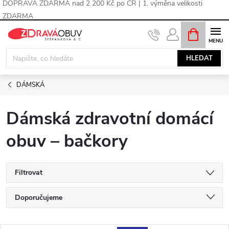
DOPRAVA ZDARMA nad 2 200 Kč po ČR | 1. výměna velikosti
ZDARMA
Přejít
NÁKUPNÍ
KOŠÍK
na
obsah
HLEDAT
DÁMSKÁ
Dámská zdravotní domácí
obuv – bačkory
Filtrovat
Ř
Doporučujeme
a
Nejlevnější