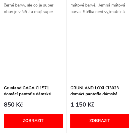
černé barvy, ale co je super
mátové barvě. Jemná mátová
obuv je v šiři J a mají super
barva Stélka není vyjímatelná
měkký došlap a měkké pásky.
Lehká konstrukce Zateplený
Šířka: J Velikostní tabulka níže v
vnitřek Šířká: G VELIKOSTNÍ...
textu
Grunland GAGA CI1571
GRUNLAND LOXI CI3023
domácí pantofle dámské
domácí pantofle dámské
fialové
béžové
850 Kč
1 150 Kč
ZOBRAZIT
ZOBRAZIT