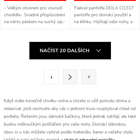
- Velkým otvorem pro vsunutí
Fialové pantofle DOLA CI1317
chodidla.- Snadné přizpůsobení
pantofle pro domácí použití a
na nártu páskem na suchý zip.-
na klínku. Hýčkají vaše nohy, a
Vyjímatelná vložka.- Aktivní
zároveň poskytují správnou
podrážka, lehká.- Moderní
oporu a pomáhají snižovat
relaxační vzhled.- Snadno se...
stres způsobený celodenním...
O
NAČÍST 20 DALŠÍCH
v
l
S
1
7
t
á
r
d
á
Když máte konečně chvilku volna a chcete si užít pohodu doma a
a
n
relaxovat, jistě nechcete aby vás v jednom kuse rozptyloval chlad od
k
podlahy. Řešením jsou dámské bačkory, které jednak zahřejí, ale také
c
o
budou měkoučkým polštářem pro vaše nohy. Domácí dámskou
í
obuv si u nás můžete vybírat podle materiálu, barev a vašeho stylu.
v
Určitě je také můžete doplnit a
stylové
zdravotní ponožky
.