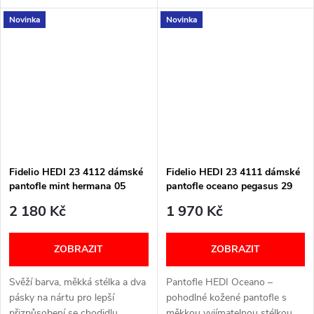
anatomickou stélkou,
pantofle s měkkými materiály
Novinka
Novinka
prodyšnou podšívkou. Nanártu
pro maximální pohodlí a
2 pásky na suchý zip. Styl a
individuální nastavení na
pohodlí pro...
chodidle....
Fidelio HEDI 23 4112 dámské
Fidelio HEDI 23 4111 dámské
pantofle mint hermana 05
pantofle oceano pegasus 29
2 180 Kč
1 970 Kč
ZOBRAZIT
ZOBRAZIT
Svěží barva, měkká stélka a dva
Pantofle HEDI Oceano –
pásky na nártu pro lepší
pohodlné kožené pantofle s
přizpůsobení se chodidlu.
měkkou vyjímatelnou stélkou,