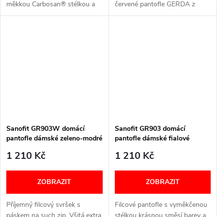
měkkou Carbosan® stélkou a
červené pantofle GERDA z
protiskluzovou podrážkou.
měkké kůže, dvěma suchými
Ideální pro širší chodidla.
zipy. Šířka: G+ Velikostní
Šířka: H (širší) Velikostní
tabulka níže v textu
tabulka...
Sanofit GR903W domácí
Sanofit GR903 domácí
pantofle dámské zeleno-modré
pantofle dámské fialové
1 210 Kč
1 210 Kč
ZOBRAZIT
ZOBRAZIT
Příjemný filcový svršek s
Filcové pantofle s vyměkčenou
páskem na such zip. Všitá extra
stélkou krásnou směsí barev a