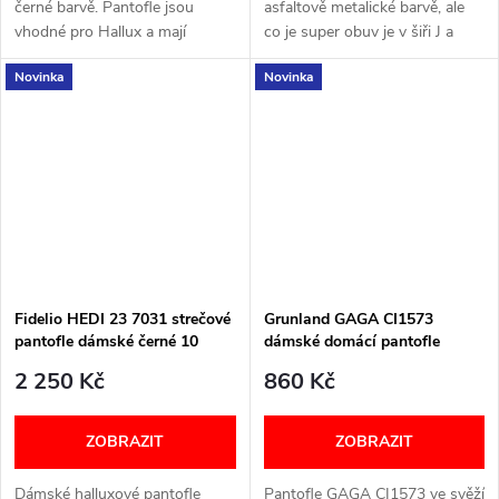
černé barvě. Pantofle jsou
asfaltově metalické barvě, ale
vhodné pro Hallux a mají
co je super obuv je v šiři J a
vyjímatelnou stélku. Šířka: H
jsou super měkké jak došlap tak
Novinka
Novinka
Velikostní tabulka níže v textu
pásky . Šířka: J Velikostní...
Fidelio HEDI 23 7031 strečové
Grunland GAGA CI1573
pantofle dámské černé 10
dámské domácí pantofle
mátové
2 250 Kč
860 Kč
ZOBRAZIT
ZOBRAZIT
Dámské halluxové pantofle
Pantofle GAGA CI1573 ve svěží