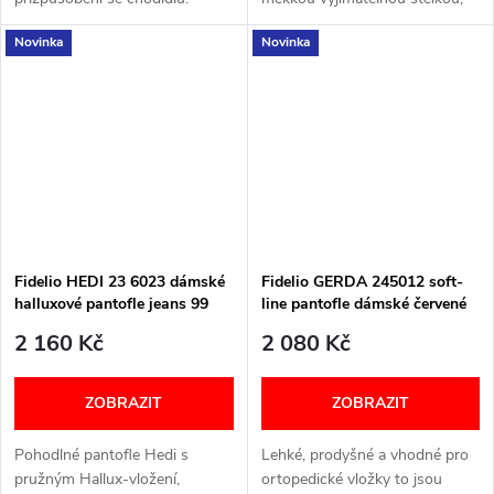
Šířka: H (širší) Velikostní
Carbosan odpružením a
Novinka
Novinka
tabulka níže v textu
skvělou oporou pro širší
chodidla. Šířka: H (širší)
Velikostní tabulka...
Fidelio HEDI 23 6023 dámské
Fidelio GERDA 245012 soft-
halluxové pantofle jeans 99
line pantofle dámské červené
77
2 160 Kč
2 080 Kč
ZOBRAZIT
ZOBRAZIT
Pohodlné pantofle Hedi s
Lehké, prodyšné a vhodné pro
pružným Hallux‑vložení,
ortopedické vložky to jsou