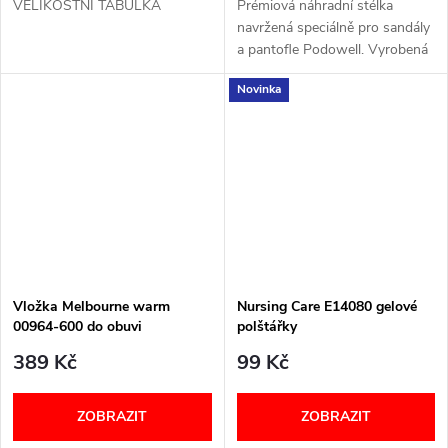
VELIKOSTNÍ TABULKA
Prémiová náhradní stélka
navržená speciálně pro sandály
a pantofle Podowell. Vyrobená
z kvalitní kůže v kombinaci s
Novinka
tlumicí pěnou pro maximální
pohodlí při chůzi. Pro modely...
Vložka Melbourne warm
Nursing Care E14080 gelové
00964-600 do obuvi
polštářky
Berkemann
389 Kč
99 Kč
ZOBRAZIT
ZOBRAZIT