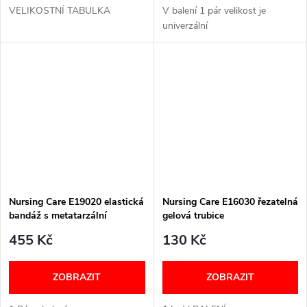
VELIKOSTNÍ TABULKA
V balení 1 pár velikost je
univerzální
Nursing Care E19020 elastická
Nursing Care E16030 řezatelná
bandáž s metatarzální
gelová trubice
vycpávkou a gelovým
455 Kč
130 Kč
chráničem palců
ZOBRAZIT
ZOBRAZIT