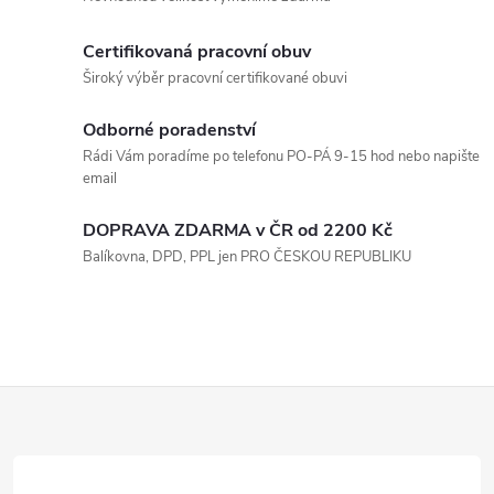
í
v
Certifikovaná pracovní obuv
k
Široký výběr pracovní certifikované obuvi
y
Odborné poradenství
Rádi Vám poradíme po telefonu PO-PÁ 9-15 hod nebo napište
v
email
ý
DOPRAVA ZDARMA v ČR od 2200 Kč
p
Balíkovna, DPD, PPL jen PRO ČESKOU REPUBLIKU
i
s
u
Z
á