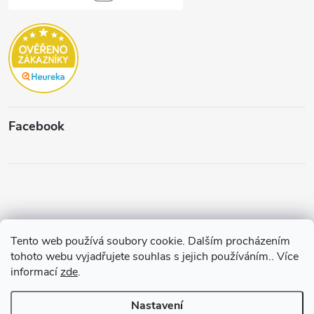
Facebook
Tento web používá soubory cookie. Dalším procházením
Copyright 2026
Štěpánková & C.
. Všechna práva vyhrazena.
Upravit
tohoto webu vyjadřujete souhlas s jejich používáním.. Více
nastavení cookies
informací
zde
.
Vytvořil a spravuje
Pohání Shoptet
Nastavení