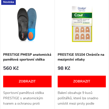
V
Novinka
Nejdražší
z
ý
Nejprodávanější
e
p
Abecedně
n
i
í
s
p
PRESTIGE PMESP anatomická
PRESTIGE S5104 Chrániče na
pamětová sportovní stélka
meziprstní otlaky
p
r
560 Kč
98 Kč
r
o
ZOBRAZIT
ZOBRAZIT
o
d
Sportovní paměťová stélka
Balení obsahuje 9 kusů
d
PRESTIGE s anatomickým
polštářků, které lze snadno
u
tvarem a ochranou proti
umístit mezi prsty podle
zápachu.
potřeby.