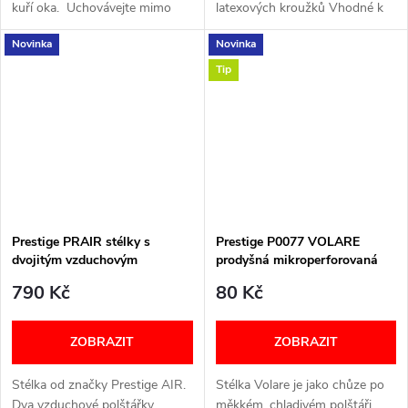
kuří oka. Uchovávejte mimo
latexových kroužků Vhodné k
dosah dětí. Pouze pro vnější
ochraně mozolů nebo
Novinka
Novinka
použití. Nepoužívejte znovu.
bolestivých míst. Samolepicí.
Univerzální velikost.
Tip
Prestige PRAIR stélky s
Prestige P0077 VOLARE
dvojitým vzduchovým
prodyšná mikroperforovaná
polštářkem unisex
latexová vložka unisex
790 Kč
80 Kč
ZOBRAZIT
ZOBRAZIT
Stélka od značky Prestige AIR.
Stélka Volare je jako chůze po
Dva vzduchové polštářky
měkkém, chladivém polštáři.