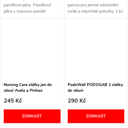
paměťové pěny Paměťová
pemza pro jemné odstranění
pěna s tvarovou pamětí
tvrdé a odumřelé pokožky. 1 ks
Zesílená struktura v klíčových
bodech Prodyšná svrchní
podšívka z...
Nursing Care stélky jen do
PodoWell PODOGAB 1 stélky
obuvi Avela a Pinhao
do obuvi
245 Kč
290 Kč
ZOBRAZIT
ZOBRAZIT