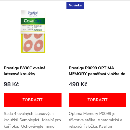
u
Novinka
k
k
t
t
ů
ů
Prestige E836C ovalné
Prestige P0099 OPTIMA
latexové kroužky
MEMORY paměťová vložka do
obuvi univerzální
98 Kč
490 Kč
ZOBRAZIT
ZOBRAZIT
Sada 4 oválných latexových
Optima Memory P0099 je
kroužků Samolepicí. Ideální pro
třívrstvá stélka Anatomická a
kuří oka. Uchovávejte mimo
relaxační vložka. Kvalitní