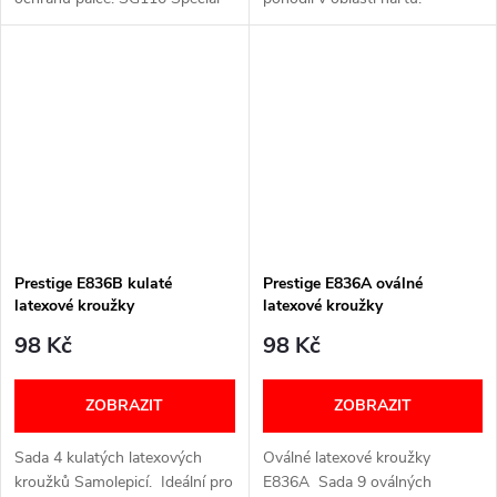
se dvěma gelovými polštářky o
Samolepicí.
tloušťce 3 mm (jeden boční a
jeden na spodní části) pro...
Prestige E836B kulaté
Prestige E836A oválné
latexové kroužky
latexové kroužky
98 Kč
98 Kč
ZOBRAZIT
ZOBRAZIT
Sada 4 kulatých latexových
Oválné latexové kroužky
kroužků Samolepicí. Ideální pro
E836A Sada 9 oválných