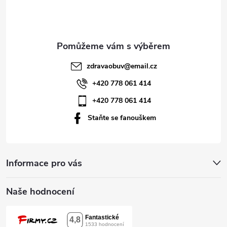
p
a
t
zdravaobuv
@
email.cz
í
+420 778 061 414
+420 778 061 414
Staňte se fanouškem
Informace pro vás
Naše hodnocení