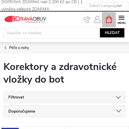
DOPRAVA ZDARMA nad 2 200 Kč po ČR | 1.
výměna velikosti ZDARMA
Přejít
NÁKUPNÍ
KOŠÍK
na
obsah
HLEDAT
Péče o nohy
Korektory a zdravotnické
vložky do bot
Filtrovat
Ř
Doporučujeme
a
Nejlevnější