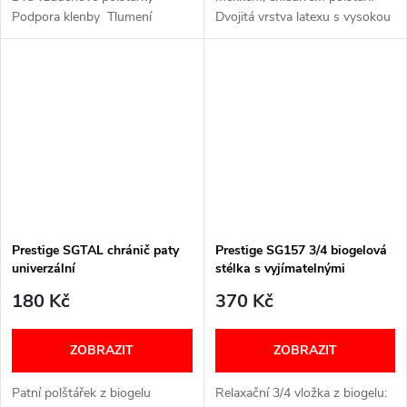
Podpora klenby Tlumení
Dvojitá vrstva latexu s vysokou
nárazů Vhodná pro aktivní
hustotou. Speciální perforace
pohyb
umožňuje lepší cirkulaci
vzduchu uvnitř boty a...
Prestige SGTAL chránič paty
Prestige SG157 3/4 biogelová
univerzální
stélka s vyjímatelnými
vložkami univerzální
180 Kč
370 Kč
ZOBRAZIT
ZOBRAZIT
Patní polštářek z biogelu
Relaxační 3/4 vložka z biogelu: