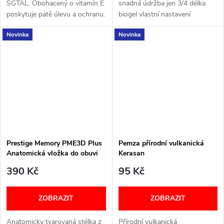
SGTAL. Obohacený o vitamín E
snadná údržba jen 3/4 délka
poskytuje patě úlevu a ochranu.
biogel vlastní nastavení
Univerzální velikost. Schopnost
podpory - 2 možnosti Velikosti:
Novinka
Novinka
pohlcovat nárazy. Zabraňuje
S - DÁMSKÁ L - PÁNSKÁ
dehydrataci a vysušování...
Prestige Memory PME3D Plus
Pemza přírodní vulkanická
Anatomická vložka do obuvi
Kerasan
univerzální
390 Kč
95 Kč
ZOBRAZIT
ZOBRAZIT
Anatomicky tvarovaná stélka z
Přírodní vulkanická