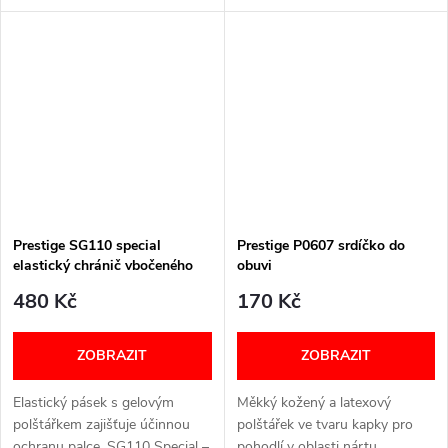
dosah dětí. Pouze pro vnější
mikrovlákno s dlouhotrvajícím
použití. Nepoužívejte znovu.
deodorizačním účinkem.
Zajišťuje rovnoměrné
rozložení...
Prestige SG110 special
Prestige P0607 srdíčko do
elastický chránič vbočeného
obuvi
palce
480 Kč
170 Kč
ZOBRAZIT
ZOBRAZIT
Elastický pásek s gelovým
Měkký kožený a latexový
polštářkem zajišťuje účinnou
polštářek ve tvaru kapky pro
ochranu palce. SG110 Special –
pohodlí v oblasti nártu.