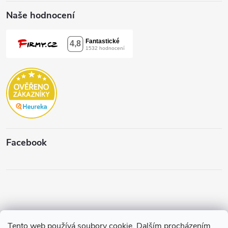
ý
Naše hodnocení
p
i
s
u
Facebook
Tento web používá soubory cookie. Dalším procházením