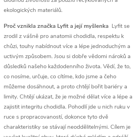
ekologických materiálů.
Proč vznikla značka Lyfit a její myšlenka
Lyfit se
zrodil z vášně pro anatomii chodidla, respektu k
chůzi, touhy nabídnout více a lépe jednoduchým a
uctivým způsobem. Jsou si dobře vědomi nároků a
důsledků našeho každodenního života. Vědí, že to,
co nosíme, určuje, co cítíme, kdo jsme a čeho
můžeme dosáhnout, a proto chtějí bořit bariéry a
limity. Chtějí ukázat, že je možné dělat více a lépe a
zajistit integritu chodidla. Pohodlí jde u nich ruku v
ruce s propracovaností, dokonce tyto dvě
charakteristiky se stávají neoddělitelnými. Cílem je
vyvíjet kvalitní obuv, která dýchá mládím a odráží