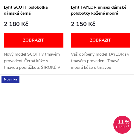
Lyfit SCOTT polobotka
Lyfit TAYLOR unisex dámské
dámská černá
polobotky kožené modré
2 180 Kč
2 150 Kč
ZOBRAZIT
ZOBRAZIT
Nový model SCOTT v tmavém
Váš oblíbený model TAYLOR i v
provedení. Černá kůže s
tmavém provedení. Tmavě
tmavou podrážkou. ŠIROKÉ V
modrá kůže s tmavou
PRSTNÍ ČÁSTI JAKO
podrážkou. ŠIROKÉ V PRSTNÍ
Novinka
BAREFOOT OBUV, ALE S
ČÁSTI JAKO BAREFOOT
KLASICKOU PODRÁŽKOU,
OBUV, ALE S KLASICKOU
KTERÁ JE VELMI OHEBNÁ.
PODRÁŽKOU, KTERÁ JE
Šířka: H...
VELMI OHEBNÁ....
–11 %
1 780 Kč