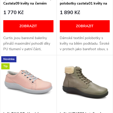
p
Castela09 květy na černém
polobotky castela01 květy na
p
pozadí
bílém podkladu
r
1 770 Kč
1 890 Kč
r
o
ZOBRAZIT
ZOBRAZIT
o
d
Curtis jsou barevné baleríny
Dámské textilní polobotky s
d
přináší maximální pohodlí díky
květy na bílém podkladu. Široké
u
PU tlumení v patní části,
v prstech jako barefoot obuv, s
u
protiskluzové podrážce a
ohebnou klasickou podrážkou a
Novinka
velkému prostorem pro prsty.
vyjímatelnou vložkou.
k
Jakmile je obujete, nebudete je
Zavazování na tkaničky,
Tip
k
chtít...
velikosti...
t
t
ů
ů