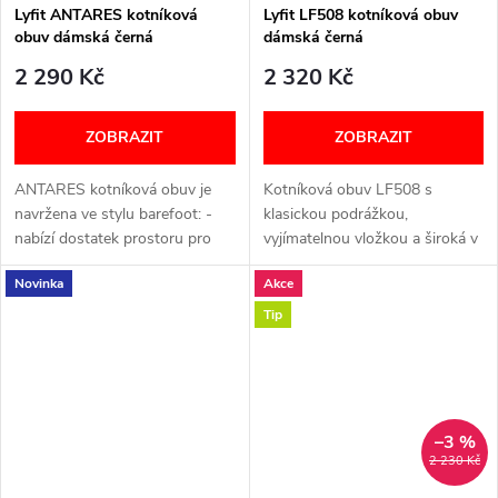
Lyfit ANTARES kotníková
Lyfit LF508 kotníková obuv
obuv dámská černá
dámská černá
2 290 Kč
2 320 Kč
ZOBRAZIT
ZOBRAZIT
ANTARES kotníková obuv je
Kotníková obuv LF508 s
navržena ve stylu barefoot: -
klasickou podrážkou,
nabízí dostatek prostoru pro
vyjímatelnou vložkou a široká v
přirozený pohyb chodidla; -
prstech. Video Šířka: H (široký)
Novinka
Akce
zároveň disponuje klasickou
VELIKOSTNÍ TABULKA NÍŽE V
podrážkou pro větší
TEXTU
Tip
univerzálnost...
–3 %
2 230 Kč