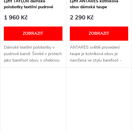
Lyfit TAYLOR dámské
Lyfit ANTARES kotníková
polobotky textilní pudrové
obuv dámská taupe
1 960 Kč
2 290 Kč
ZOBRAZIT
ZOBRAZIT
Dámské textilní polobotky v
ANTARES světlé provedení
pudrové barvě. Široké v prstech
taupe je kotníková obuv je
jako barefoot obuv, s ohebnou
navržena ve stylu barefoot -
klasickou podrážkou a
nabízí dostatek prostoru pro
vyjímatelnou vložkou.
přirozený pohyb chodidla -
Zavazování na tkaničky,
zároveň disponuje klasickou
velikosti až do 43....
podrážkou...