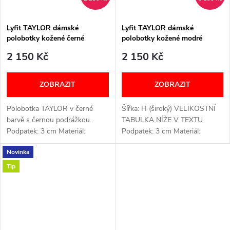
Lyfit TAYLOR dámské
Lyfit TAYLOR dámské
polobotky kožené černé
polobotky kožené modré
2 150 Kč
2 150 Kč
ZOBRAZIT
ZOBRAZIT
Polobotka TAYLOR v černé
Šířka: H (široký) VELIKOSTNÍ
barvě s černou podrážkou.
TABULKA NÍŽE V TEXTU
Podpatek: 3 cm Materiál:
Podpatek: 3 cm Materiál:
Kožený svršek a syntetická
Kožený svršek a syntetická
Novinka
podšívka, PU podešev
podšívka, PU podešev
Vyjímatelná vložka: Ano
Vyjímatelná vložka: Ano
Tip
ŠIROKÉ V PRSTNÍ ČÁSTI...
ŠIROKÉ V PRSTNÍ ČÁSTI...