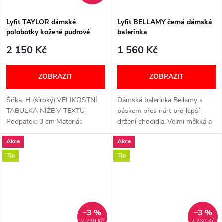
Lyfit TAYLOR dámské
Lyfit BELLAMY černá dámská
polobotky kožené pudrové
balerinka
2 150 Kč
1 560 Kč
ZOBRAZIT
ZOBRAZIT
Šířka: H (široký) VELIKOSTNÍ
Dámská balerinka Bellamy s
TABULKA NÍŽE V TEXTU
páskem přes nárt pro lepší
Podpatek: 3 cm Materiál:
držení chodidla. Velmi měkká a
Syntetická podšívka a kožený
flexibilní, s pevnou patní
Akce
Akce
svršek, PU podešev Vyjímatelná
oporou. Vyjímatelná vyměkčená
vložka: Ano ŠIROKÉ V PRSTNÍ
stélka a lehká PU podešev (cca
Tip
Tip
ČÁSTI...
2...
–3 %
–3 %
2 230 Kč
2 230 Kč