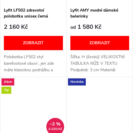
Lyfit LF502 zdravotní
Lyfit AMY modré dámské
polobotka unisex černá
balerinky
2 160 Kč
1 580 Kč
od
ZOBRAZIT
ZOBRAZIT
Polobotka LF502 styl
Šířka: H (široký) VELIKOSTNÍ
barefootové obuvi , jen zde
TABULKA NÍŽE V TEXTU
máte klasickou podrážku a
Podpatek: 3 cm Materiál:
vyjímatelnou vložku. Šířka: H
Kožený svršek a podšívka, PU
Akce
Novinka
(široký) VELIKOSTNÍ TABULKA
podešev Vyjímatelná vložka:
NÍŽE V TEXTU
Ano ŠIROKÉ V PRSTNÍ ČÁSTI
Tip
JAKO...
–3 %
2 230 Kč