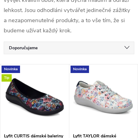
lehkost. Jsou odhodláni vytvářet jedinečné zážitky
a nezapomenutelné produkty, a to vše tím, že si
budeme užívat každý krok.
Ř
Doporučujeme
a
Nejlevnější
V
Novinka
Novinka
Nejdražší
z
Tip
ý
Nejprodávanější
e
p
Abecedně
n
i
í
s
Lyfit CURTIS dámské baleriny
Lyfit TAYLOR dámské