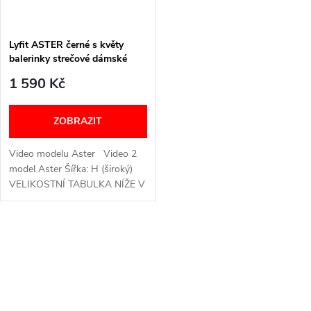
Lyfit ASTER černé s květy
balerinky strečové dámské
1 590 Kč
ZOBRAZIT
Video modelu Aster Video 2
model Aster Šířka: H (široký)
VELIKOSTNÍ TABULKA NÍŽE V
TEXTU Podpatek: 3 cm
Materiál: Syntetický svršek a
podšívka, PU podešev...
O
v
l