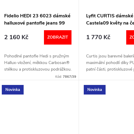
Fidelio HEDI 23 6023 dámské
Lyfit CURTIS dámské 
halluxové pantofle jeans 99
Castela09 květy na 
pozadí
2 160 Kč
1 770 Kč
ZOBRAZIT
Z
Pohodlné pantofle Hedi s pružným
Curtis jsou barevné balerí
Hallux‑vložení, měkkou Carbosan®
maximální pohodlí díky P
stélkou a protiskluzovou podrážkou.
patní části, protiskluzov
Ideální pro širší chodidla. Šířka: H
a velkému prostorem pro 
Kód:
7867/39
(širší) Velikostní tabulka...
Jakmile je obujete, nebude
chtít...
Novinka
Novinka