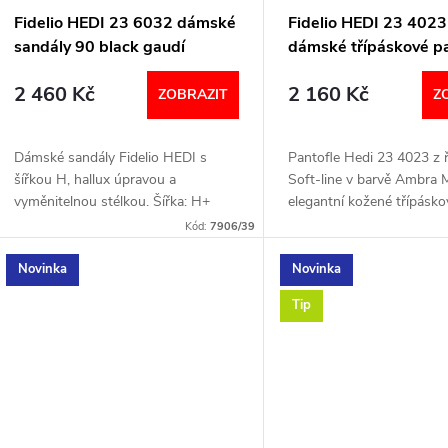
Fidelio HEDI 23 6032 dámské
Fidelio HEDI 23 4023
sandály 90 black gaudí
dámské třípáskové pa
ambra miss
2 460 Kč
2 160 Kč
ZOBRAZIT
Z
Dámské sandály Fidelio HEDI s
Pantofle Hedi 23 4023 z 
šířkou H, hallux úpravou a
Soft‑line v barvě Ambra 
vyměnitelnou stélkou. Šířka: H+
elegantní kožené třípásko
(širší) Velikostní tabulka níže v textu
pantofle s měkkými mater
Kód:
7906/39
maximální pohodlí a indivi
nastavení na chodidle....
Novinka
Novinka
Tip