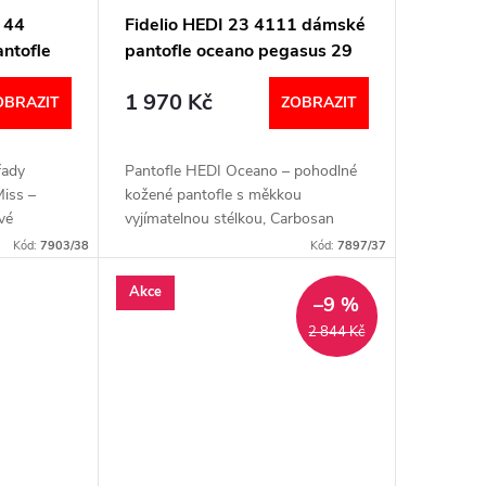
 44
Fidelio HEDI 23 4111 dámské
ntofle
pantofle oceano pegasus 29
1 970 Kč
OBRAZIT
ZOBRAZIT
řady
Pantofle HEDI Oceano – pohodlné
Miss –
kožené pantofle s měkkou
vé
vyjímatelnou stélkou, Carbosan
iály pro
odpružením a skvělou oporou pro
Kód:
7903/38
Kód:
7897/37
duální
širší chodidla. Šířka: H (širší)
Velikostní tabulka...
Akce
–9 %
2 844 Kč