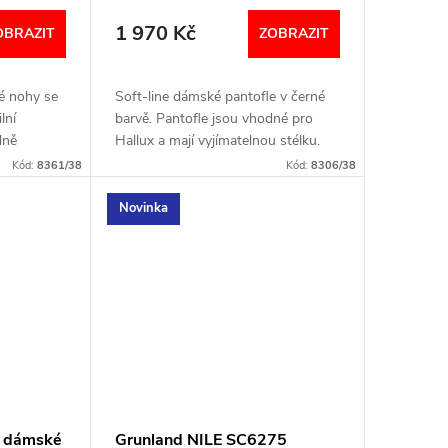
nappa 30
1 970 Kč
OBRAZIT
ZOBRAZIT
vé nohy se
Soft-line dámské pantofle v černé
lní
barvě. Pantofle jsou vhodné pro
dně
Hallux a mají vyjímatelnou stélku.
BULKA
Šířka: H Velikostní tabulka níže v
Kód:
8361/38
Kód:
8306/38
textu
Novinka
1 dámské
Grunland NILE SC6275