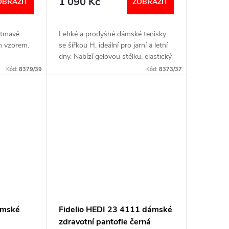
1 090 Kč
OBRAZIT
ZOBRAZIT
 tmavě
Lehké a prodyšné dámské tenisky
m vzorem.
se šířkou H, ideální pro jarní a letní
dny. Nabízí gelovou stélku, elastický
 suchý zip
nárt a širší špičku vhodnou pro
Kód:
8379/39
Kód:
8373/37
 otocích.
hallux, otoky i citlivá chodidla....
ámské
Fidelio HEDI 23 4111 dámské
zdravotní pantofle černá