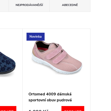
NEJPRODÁVANĚJŠÍ
ABECEDNĚ
Novinka
Ortomed 4009 dámská
á
sportovní obuv pudrová