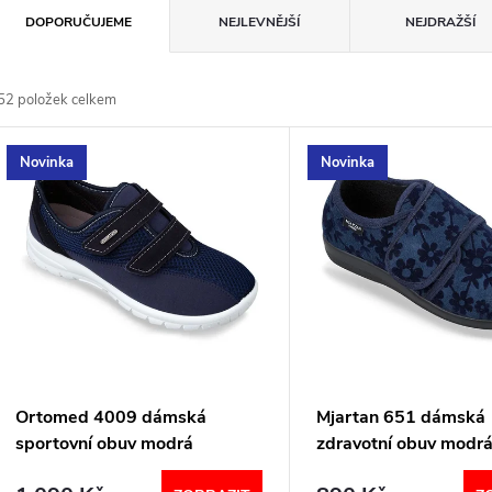
Ř
DOPORUČUJEME
NEJLEVNĚJŠÍ
NEJDRAŽŠÍ
a
52
položek celkem
z
V
Novinka
Novinka
e
ý
n
p
p
s
r
p
Ortomed 4009 dámská
Mjartan 651 dámská
o
sportovní obuv modrá
zdravotní obuv modr
r