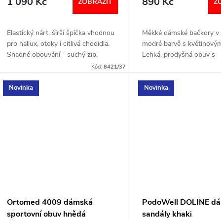
1 090 Kč
890 Kč
d
ZOBRAZIT
Z
o
u
Elastický nárt, širší špička vhodnou
Měkké dámské bačkory v
d
pro hallux, otoky i citlivá chodidla.
modré barvě s květinový
k
Snadné obouvání - suchý zip.
Lehká, prodyšná obuv s
u
Šířka: H
nastavitelným páskem na
Kód:
8421/37
t
pro perfektní pohodlí i při
k
Ideální pro...
Novinka
Novinka
ů
t
ů
Ortomed 4009 dámská
PodoWell DOLINE d
sportovní obuv hnědá
sandály khaki