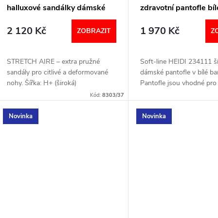
halluxové sandálky dámské
zdravotní pantofle bí
černé
01
2 120 Kč
1 970 Kč
ZOBRAZIT
Z
STRETCH AIRE – extra pružné
Soft-line HEIDI 234111 š
sandály pro citlivé a deformované
dámské pantofle v bílé ba
nohy. Šířka: H+ (široká)
Pantofle jsou vhodné pro
VELIKOSTNÍ TABULKA
mají vyjímatelnou stélku. 
Kód:
8303/37
Velikostní tabulka níže v 
Novinka
Novinka