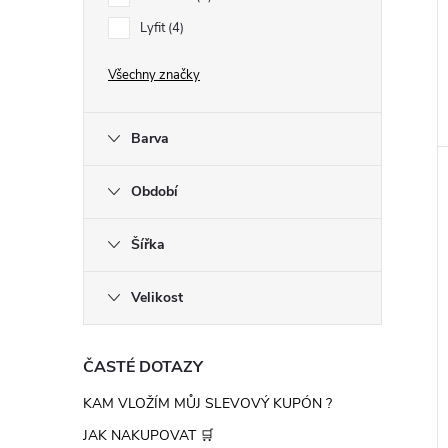
n
Lyfit
4
e
Všechny značky
l
Barva
Období
Šířka
Velikost
ČASTÉ DOTAZY
KAM VLOŽÍM MŮJ SLEVOVÝ KUPÓN ?
JAK NAKUPOVAT 🛒