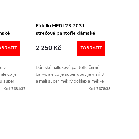
Fidelio HEDI 23 7031
ámské
strečové pantofle dámské
18
černé 10
2 250 Kč
OBRAZIT
ZOBRAZIT
e v
Dámské halluxové pantofle černé
 ale co je
barvy, ale co je super obuv je v šiři J
ou super
a mají super měkký došlap a měkké
ásky .
pásky. Šířka: J Velikostní tabulka
Kód:
7681/37
Kód:
7678/38
níže v textu