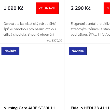
1 090 Kč
2 290 Kč
ZOBRAZIT
Z
Gelová stélka, elastický nárt a širší
Elegantní sandál pro citli
špičku vhodnou pro hallux, otoky i
strečovými zónami a stabi
citlivá chodidla. Snadné obouvání
podrážkou. Šířka: H (stře
díky suchému zipu. Lehké a
široká) VELIKOSTNÍ TA
Kód:
8370/37
prodyšné dámské tenisky se šířkou
H,...
Novinka
Novinka
Nursing Care AIRE ST39L11
Fidelio HEDI 23 411