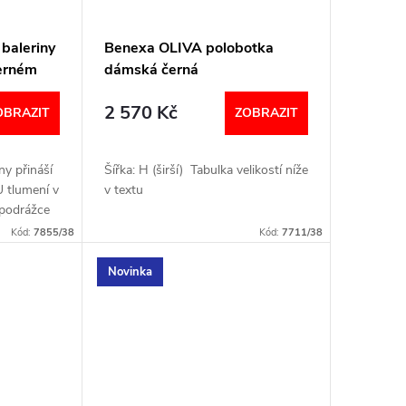
baleriny
Benexa OLIVA polobotka
černém
dámská černá
2 570 Kč
OBRAZIT
ZOBRAZIT
ny přináší
Šířka: H (širší) Tabulka velikostí níže
U tlumení v
v textu
é podrážce
prsty.
Kód:
7855/38
Kód:
7711/38
te je
Novinka