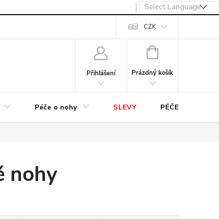
návka
CZK
NÁKUPNÍ
KOŠÍK
Prázdný košík
Přihlášení
Péče o nohy
SLEVY
PÉČE O OBUV
é nohy