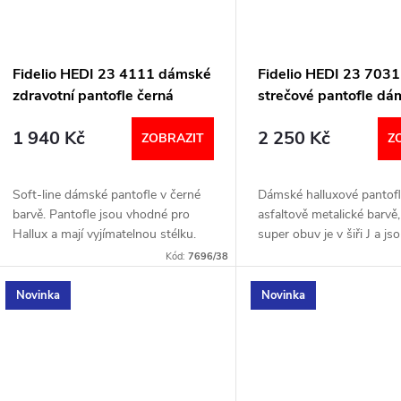
Fidelio HEDI 23 4111 dámské
Fidelio HEDI 23 7031
zdravotní pantofle černá
strečové pantofle d
nappa 10
asfaltová metalická 
1 940 Kč
2 250 Kč
ZOBRAZIT
Z
Soft-line dámské pantofle v černé
Dámské halluxové pantofl
barvě. Pantofle jsou vhodné pro
asfaltově metalické barvě,
Hallux a mají vyjímatelnou stélku.
super obuv je v šiři J a js
Šířka: H Velikostní tabulka níže v
měkké jak došlap tak p
Kód:
7696/38
textu
Šířka: J Velikostní...
Novinka
Novinka