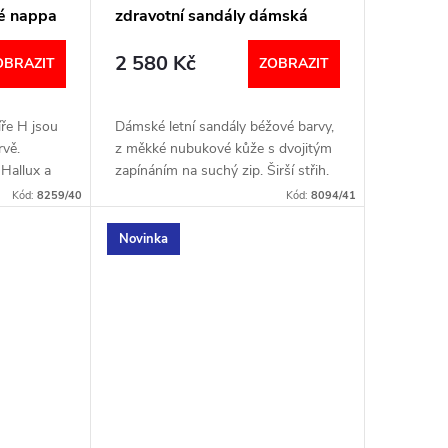
lé nappa
zdravotní sandály dámská
corda
2 580 Kč
OBRAZIT
ZOBRAZIT
íře H jsou
Dámské letní sandály béžové barvy,
rvě.
z měkké nubukové kůže s dvojitým
 Hallux a
zapínáním na suchý zip. Širší střih.
Šířka: H
Lehká podrážka. Vyjímatelná stélka.
Kód:
8259/40
Kód:
8094/41
textu
Šířka: H (širší) VELIKOSTNÍ
TABULKA
Novinka