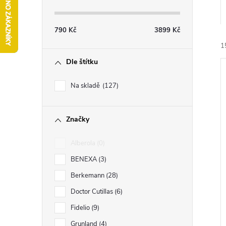
s
t
790
Kč
3899
Kč
r
1
Dle štítku
a
Na skladě
127
n
Značky
n
í
i
Alberola
0
í
BENEXA
3
p
Berkemann
28
Doctor Cutillas
6
a
Fidelio
9
Grunland
4