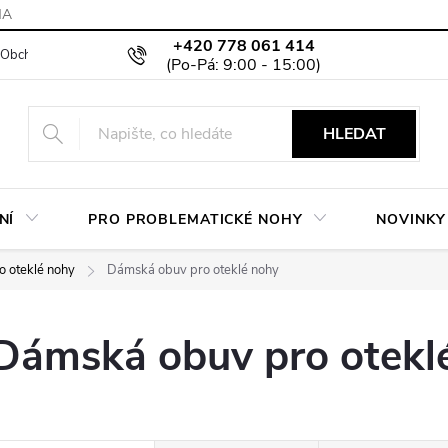
MA
+420 778 061 414
Obchodní podmínky
Podmínky ochrany osobních údajů
Moje objed
HLEDAT
NÍ
PRO PROBLEMATICKÉ NOHY
NOVINKY
o oteklé nohy
Dámská obuv pro oteklé nohy
Dámská obuv pro otekl