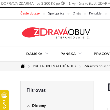
DOPRAVA ZDARMA nad 2 200 Kč po ČR | 1. výměna velikosti ZDAR
Přejít
Časté dotazy
Spolupráce
O nás
Kontakty
na
obsah
DÁMSKÁ
PÁNSKÁ
PRACOV
PRO PROBLEMATICKÉ NOHY
Zdravotní obuv pr
Domů
P
o
Dle ceny