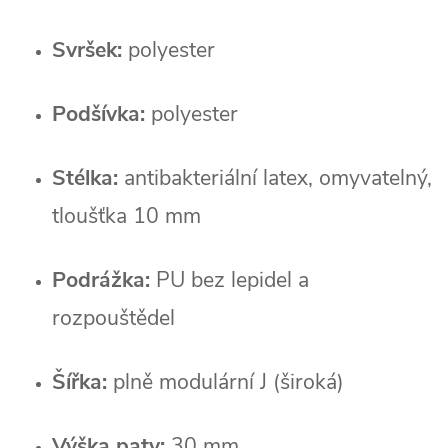
Svršek:
 polyester
Podšívka:
 polyester
Stélka:
 antibakteriální latex, omyvatelný, 
tloušťka 10 mm
Podrážka:
 PU bez lepidel a 
rozpouštědel
Šířka:
 plně modulární J (široká)
Výška paty:
 30 mm