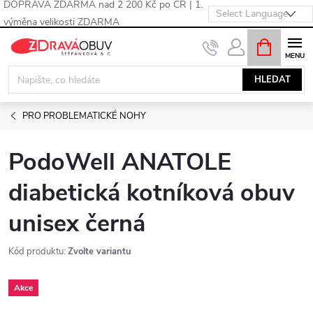
DOPRAVA ZDARMA nad 2 200 Kč po ČR | 1.
výměna velikosti ZDARMA
Přejít
NÁKUPNÍ
KOŠÍK
na
obsah
HLEDAT
PRO PROBLEMATICKÉ NOHY
PodoWell ANATOLE
diabetická kotníková obuv
unisex černá
Kód produktu:
Zvolte variantu
Akce