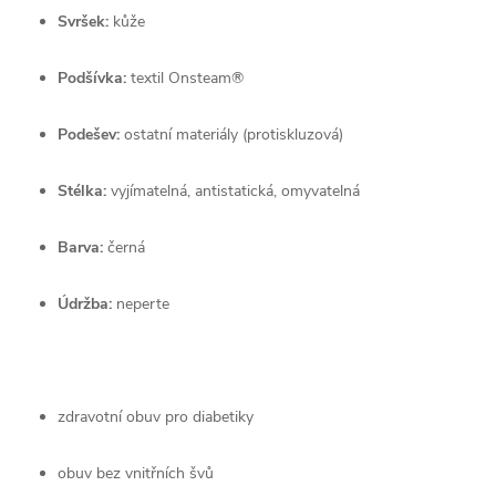
Svršek:
 kůže
Podšívka:
 textil Onsteam®
Podešev:
 ostatní materiály (protiskluzová)
Stélka:
 vyjímatelná, antistatická, omyvatelná
Barva:
 černá
Údržba:
 neperte
zdravotní obuv pro diabetiky
obuv bez vnitřních švů