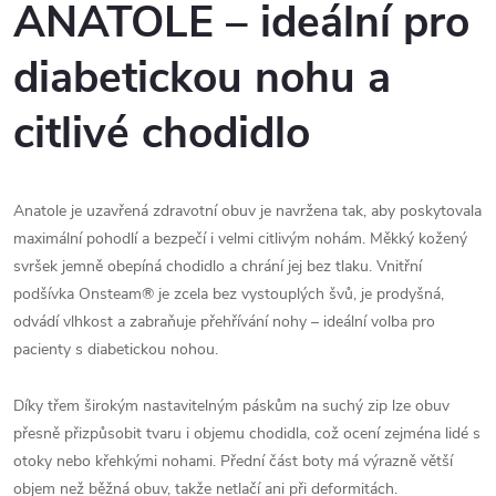
ANATOLE – ideální pro
diabetickou nohu a
citlivé chodidlo
Anatole je uzavřená zdravotní obuv je navržena tak, aby poskytovala 
maximální pohodlí a bezpečí i velmi citlivým nohám. Měkký kožený 
svršek jemně obepíná chodidlo a chrání jej bez tlaku. Vnitřní 
podšívka Onsteam® je zcela bez vystouplých švů, je prodyšná, 
odvádí vlhkost a zabraňuje přehřívání nohy – ideální volba pro 
pacienty s diabetickou nohou.
Díky třem širokým nastavitelným páskům na suchý zip lze obuv 
přesně přizpůsobit tvaru i objemu chodidla, což ocení zejména lidé s 
otoky nebo křehkými nohami. Přední část boty má výrazně větší 
objem než běžná obuv, takže netlačí ani při deformitách.