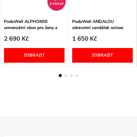
2 750 Kč
PodoWell ALPHONSE
PodoWell ANDALOU
univerzální obuv pro ženy a
zdravotní sandálek unisex
muže černá
béžová
2 690 Kč
1 650 Kč
ZOBRAZIT
ZOBRAZIT
Z