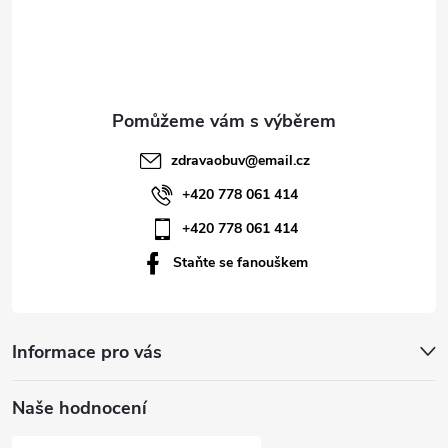
á
p
a
t
zdravaobuv
@
email.cz
í
+420 778 061 414
+420 778 061 414
Staňte se fanouškem
Informace pro vás
Naše hodnocení