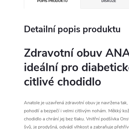
POPIS PRODUKTU
DISKUZE
Detailní popis produktu
Zdravotní obuv AN
ideální pro diabetic
citlivé chodidlo
Anatole je uzavřená zdravotní obuv je navržena tak,
pohodlí a bezpečí i velmi citlivým nohám. Měkký ko
chodidlo a chrání jej bez tlaku. Vnitřní podšívka On
švů, je prodyšná, odvádí vlhkost a zabraňuje přehřívá