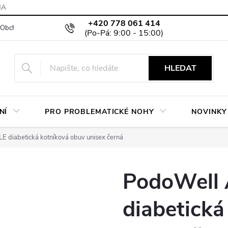
MA
+420 778 061 414
Obchodní podmínky
Podmínky ochrany osobních údajů
Moje objed
HLEDAT
NÍ
PRO PROBLEMATICKÉ NOHY
NOVINKY
 diabetická kotníková obuv unisex černá
PodoWell
diabetická