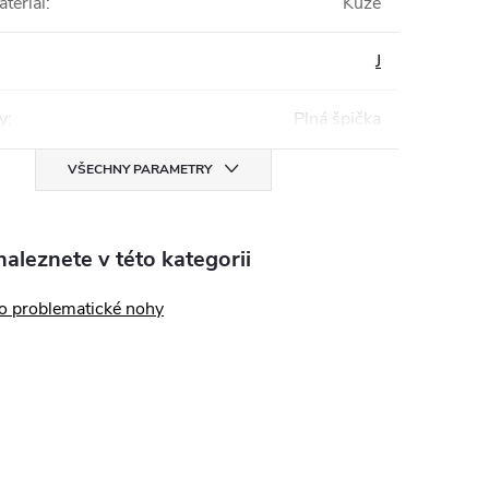
teriál
:
Kůže
J
y
:
Plná špička
VŠECHNY PARAMETRY
aleznete v této kategorii
o problematické nohy