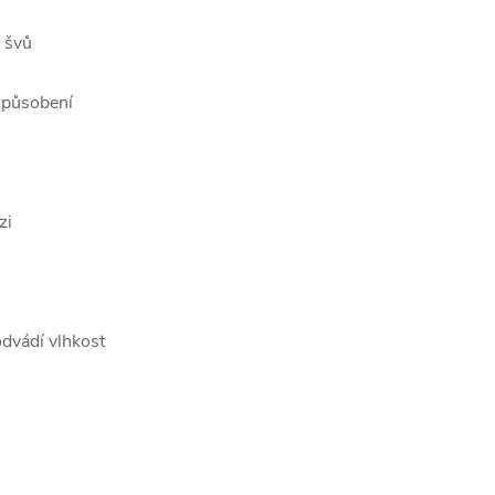
h švů
izpůsobení
zi
dvádí vlhkost