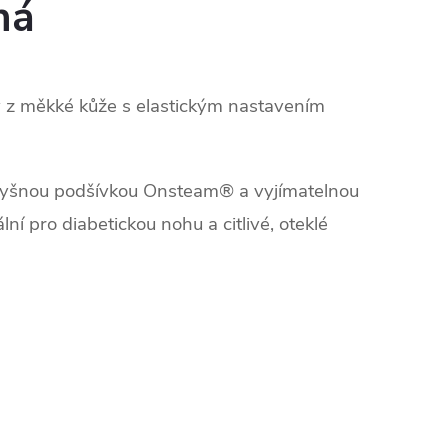
ná
 z měkké kůže s elastickým nastavením
odyšnou podšívkou Onsteam® a vyjímatelnou
ální pro diabetickou nohu a citlivé, oteklé