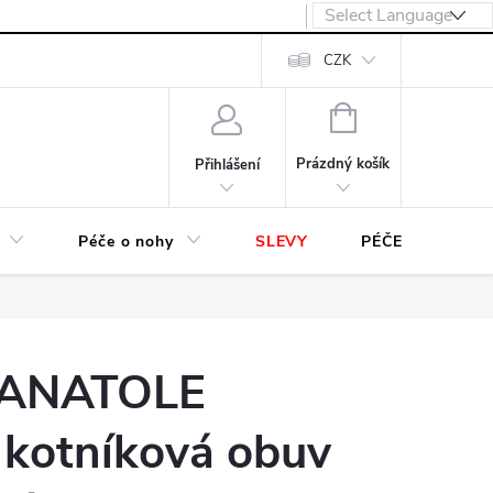
návka
CZK
NÁKUPNÍ
KOŠÍK
Prázdný košík
Přihlášení
Péče o nohy
SLEVY
PÉČE O OBUV
 ANATOLE
 kotníková obuv