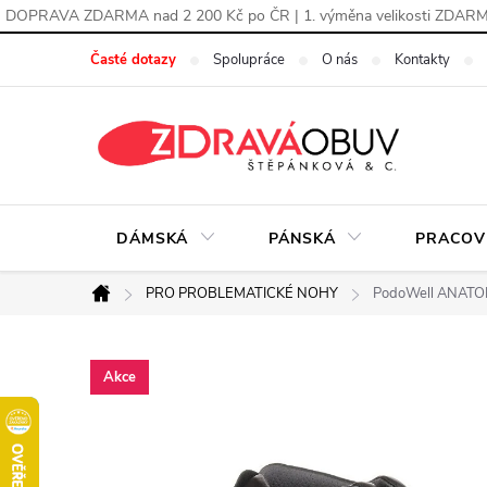
DOPRAVA ZDARMA nad 2 200 Kč po ČR | 1. výměna velikosti ZDAR
Přejít
Časté dotazy
Spolupráce
O nás
Kontakty
na
obsah
DÁMSKÁ
PÁNSKÁ
PRACOV
PRO PROBLEMATICKÉ NOHY
PodoWell ANATOLE
Domů
Akce