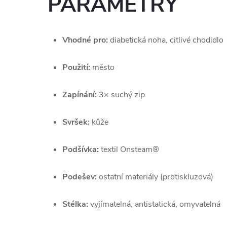
PARAMETRY
Vhodné pro:
 diabetická noha, citlivé chodidlo
Použití:
 město
Zapínání:
 3× suchý zip
Svršek:
 kůže
Podšívka:
 textil Onsteam®
Podešev:
 ostatní materiály (protiskluzová)
Stélka:
 vyjímatelná, antistatická, omyvatelná