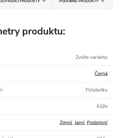
OUVISEJÍCÍ PRODUKTY
PODOBNÉ PRODUKTY
etry produktu:
Zvolte variantu
Černá
i
:
Polobotky
Kůže
Zimní
,
Jarní
,
Podzimní