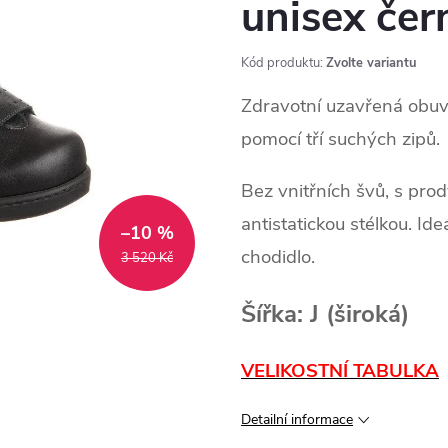
unisex čer
Kód produktu:
Zvolte variantu
Zdravotní uzavřená obuv
pomocí tří suchých zipů.
Bez vnitřních švů, s pr
antistatickou stélkou. Ide
–10 %
chodidlo.
3 520 Kč
Šířka: J (široká)
VELIKOSTNÍ TABULKA
Detailní informace