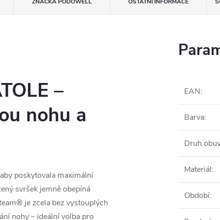
ZNAČKA
PODOWELL
OSTATNÍ INFORMACE
S
Param
ATOLE –
EAN
:
kou nohu a
Barva
:
Druh obuv
Materiál
:
 aby poskytovala maximální 
žený svršek jemně obepíná 
Období
:
steam® je zcela bez vystouplých 
ní nohy – ideální volba pro 