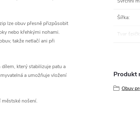
Svrchní ma
Šířka
:
p lze obuv přesně přizpůsobit 
toky nebo křehkými nohami. 
Tvar špičk
uv, takže netlačí ani při 
lem, který stabilizuje patu a 
Produkt n
 omyvatelná a umožňuje vložení 
Obuv pr
í městské nošení.