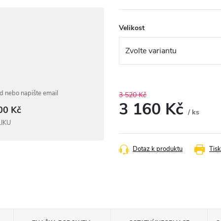
Velikost
 nebo napište email
3 520 Kč
3 160 Kč
00 Kč
/ ks
LIKU
Měrná
cena:
Dotaz k produktu
Tisk