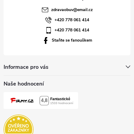
t
zdravaobuv
@
email.cz
í
+420 778 061 414
+420 778 061 414
Staňte se fanouškem
Informace pro vás
Naše hodnocení