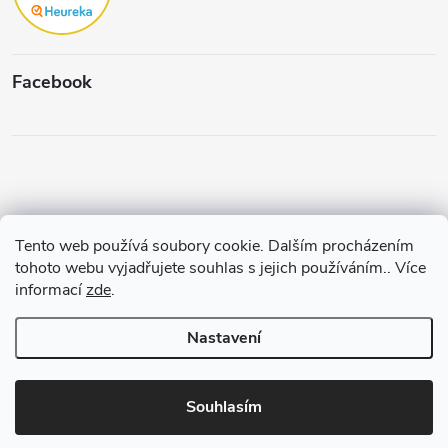
Facebook
Tento web používá soubory cookie. Dalším procházením
Copyright 2026
Štěpánková & C.
. Všechna práva vyhrazena.
Upravit
tohoto webu vyjadřujete souhlas s jejich používáním.. Více
nastavení cookies
informací
zde
.
Vytvořil a spravuje
Pohání Shoptet
Nastavení
Souhlasím
3% SLEVA NA PRVNÍ NÁKUP