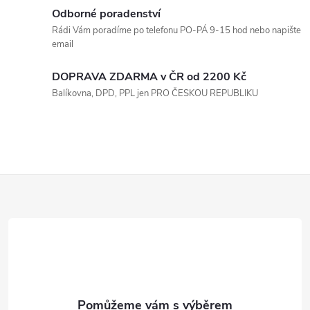
á
p
Odborné poradenství
n
Rádi Vám poradíme po telefonu PO-PÁ 9-15 hod nebo napište
r
í
email
v
DOPRAVA ZDARMA v ČR od 2200 Kč
k
Balíkovna, DPD, PPL jen PRO ČESKOU REPUBLIKU
y
v
ý
Z
p
á
i
p
s
a
u