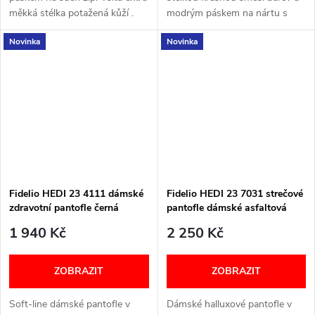
měkká stélka potažená kůží .
modrým páskem na nártu s
Podšívka kůže. Šířka: H (širší)
ozdobou. Šířka: H (širší)
Novinka
Novinka
VELIKOSTNÍ TABULKA
VELIKOSTNÍ TABULKA
Fidelio HEDI 23 4111 dámské
Fidelio HEDI 23 7031 strečové
zdravotní pantofle černá
pantofle dámské asfaltová
nappa 10
metalická 18
1 940 Kč
2 250 Kč
ZOBRAZIT
ZOBRAZIT
Soft-line dámské pantofle v
Dámské halluxové pantofle v