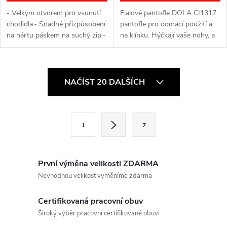
- Velkým otvorem pro vsunutí
Fialové pantofle DOLA CI1317
chodidla.- Snadné přizpůsobení
pantofle pro domácí použití a
na nártu páskem na suchý zip.-
na klínku. Hýčkají vaše nohy, a
Vyjímatelná vložka.- Aktivní
zároveň poskytují správnou
podrážka, lehká.- Moderní
oporu a pomáhají snižovat
relaxační vzhled.- Snadno se...
stres způsobený celodenním...
O
NAČÍST 20 DALŠÍCH
v
l
S
1
7
t
á
r
d
á
První výměna velikosti ZDARMA
a
n
Nevhodnou velikost vyměníme zdarma
k
c
Certifikovaná pracovní obuv
o
í
Široký výběr pracovní certifikované obuvi
v