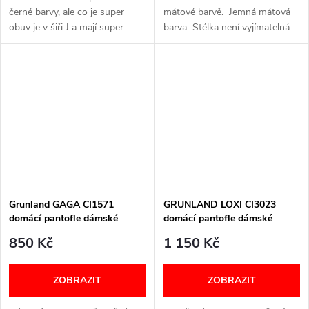
černé barvy, ale co je super
mátové barvě. Jemná mátová
obuv je v šiři J a mají super
barva Stélka není vyjímatelná
měkký došlap a měkké pásky.
Lehká konstrukce Zateplený
Šířka: J Velikostní tabulka níže v
vnitřek Šířká: G VELIKOSTNÍ...
textu
Grunland GAGA CI1571
GRUNLAND LOXI CI3023
domácí pantofle dámské
domácí pantofle dámské
fialové
béžové
850 Kč
1 150 Kč
ZOBRAZIT
ZOBRAZIT