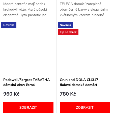
Modré pantofle mají potisk
TELEGA domácí zateplená
krokodýlí kůže, který působí
obuv černé barvy s elegantním
elegantně. Tyto pantofle jsou
květinovým vzorem. Snadné
opravdu pohodlné a mají
nazutí. Pásek na suchý zip.
Novinka
Novinka
vyjímatelnou a anatomickou
Šířka: G+ VELIKOSTNÍ
stélku. Dva nastavitelné
TABULKA
Tip na dárek
pásky...
Podowell/Fargeot TABATHA
Grunland DOLA CI1317
dámská obuv černá
fialové dámské domácí
pantofle
960 Kč
780 Kč
ZOBRAZIT
ZOBRAZIT