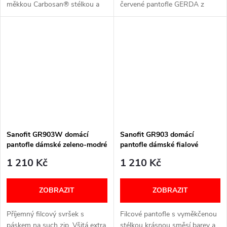
měkkou Carbosan® stélkou a
červené pantofle GERDA z
protiskluzovou podrážkou.
měkké kůže, dvěma suchými
Ideální pro širší chodidla.
zipy. Šířka: G+ Velikostní
Šířka: H (širší) Velikostní
tabulka níže v textu
tabulka...
Sanofit GR903W domácí
Sanofit GR903 domácí
pantofle dámské zeleno-modré
pantofle dámské fialové
1 210 Kč
1 210 Kč
ZOBRAZIT
ZOBRAZIT
Příjemný filcový svršek s
Filcové pantofle s vyměkčenou
páskem na such zip. Všitá extra
stélkou krásnou směsí barev a