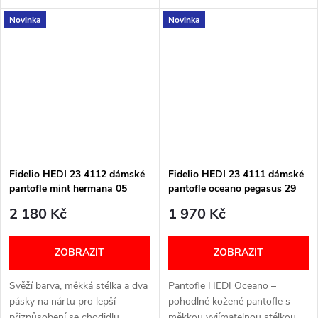
anatomickou stélkou,
pantofle s měkkými materiály
Novinka
Novinka
prodyšnou podšívkou. Nanártu
pro maximální pohodlí a
2 pásky na suchý zip. Styl a
individuální nastavení na
pohodlí pro...
chodidle....
Fidelio HEDI 23 4112 dámské
Fidelio HEDI 23 4111 dámské
pantofle mint hermana 05
pantofle oceano pegasus 29
2 180 Kč
1 970 Kč
ZOBRAZIT
ZOBRAZIT
Svěží barva, měkká stélka a dva
Pantofle HEDI Oceano –
pásky na nártu pro lepší
pohodlné kožené pantofle s
přizpůsobení se chodidlu.
měkkou vyjímatelnou stélkou,