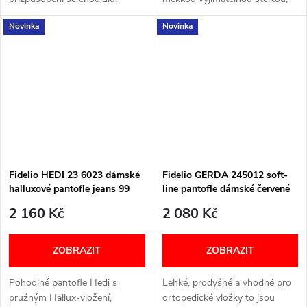
Šířka: H (širší) Velikostní
Carbosan odpružením a
Novinka
Novinka
tabulka níže v textu
skvělou oporou pro širší
chodidla. Šířka: H (širší)
Velikostní tabulka...
Fidelio HEDI 23 6023 dámské
Fidelio GERDA 245012 soft-
halluxové pantofle jeans 99
line pantofle dámské červené
77
2 160 Kč
2 080 Kč
ZOBRAZIT
ZOBRAZIT
Pohodlné pantofle Hedi s
Lehké, prodyšné a vhodné pro
pružným Hallux‑vložení,
ortopedické vložky to jsou