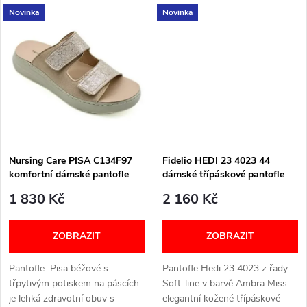
u
Novinka
Novinka
Velikostní tabulka níže v textu
stélku. Šířka: H Velikostní
k
tabulka níže v textu
k
t
t
ů
ů
Nursing Care PISA C134F97
Fidelio HEDI 23 4023 44
komfortní dámské pantofle
dámské třípáskové pantofle
béžové
ambra miss
1 830 Kč
2 160 Kč
ZOBRAZIT
ZOBRAZIT
Pantofle Pisa béžové s
Pantofle Hedi 23 4023 z řady
třpytivým potiskem na páscích
Soft‑line v barvě Ambra Miss –
je lehká zdravotní obuv s
elegantní kožené třípáskové