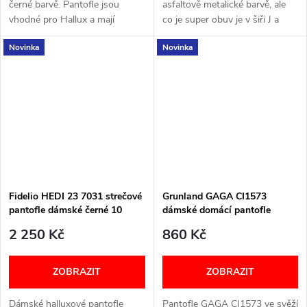
černé barvě. Pantofle jsou
asfaltově metalické barvě, ale
vhodné pro Hallux a mají
co je super obuv je v šiři J a
vyjímatelnou stélku. Šířka: H
jsou super měkké jak došlap tak
Novinka
Novinka
Velikostní tabulka níže v textu
pásky . Šířka: J Velikostní...
Fidelio HEDI 23 7031 strečové
Grunland GAGA CI1573
pantofle dámské černé 10
dámské domácí pantofle
mátové
2 250 Kč
860 Kč
ZOBRAZIT
ZOBRAZIT
Dámské halluxové pantofle
Pantofle GAGA CI1573 ve svěží