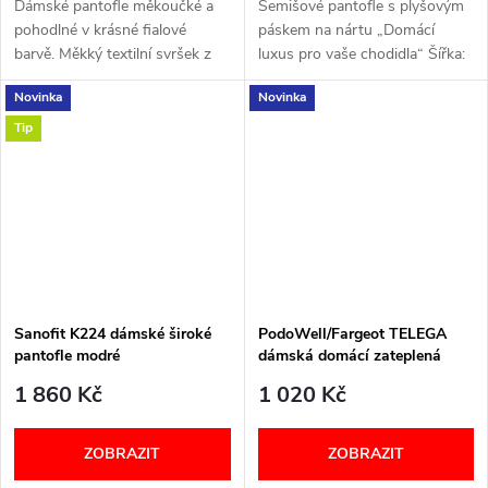
Dámské pantofle měkoučké a
Semišové pantofle s plyšovým
pohodlné v krásné fialové
páskem na nártu „Domácí
barvě. Měkký textilní svršek z
luxus pro vaše chodidla“ Šířka:
umělé kožešiny Podšívka z
G+ (Obuv pro normální nohy)
Novinka
Novinka
látky Pevná textilní stélka ...
VELIKOSTNÍ TABULKA
Tip
Sanofit K224 dámské široké
PodoWell/Fargeot TELEGA
pantofle modré
dámská domácí zateplená
obuv černá
1 860 Kč
1 020 Kč
ZOBRAZIT
ZOBRAZIT