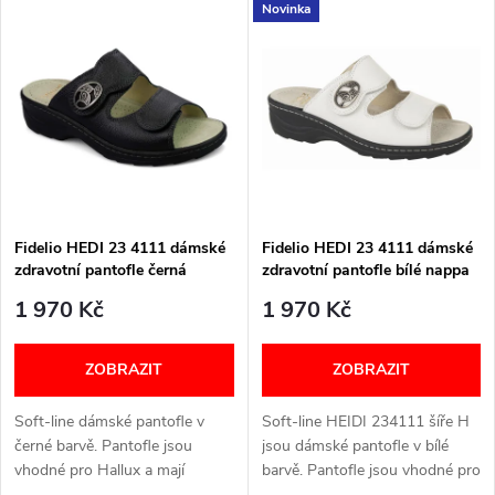
V
Novinka
Nejdražší
z
ý
Nejprodávanější
e
p
Abecedně
n
i
í
s
p
Fidelio HEDI 23 4111 dámské
Fidelio HEDI 23 4111 dámské
zdravotní pantofle černá
zdravotní pantofle bílé nappa
p
nappa 30
01
r
1 970 Kč
1 970 Kč
r
o
ZOBRAZIT
ZOBRAZIT
o
d
Soft-line dámské pantofle v
Soft-line HEIDI 234111 šíře H
d
černé barvě. Pantofle jsou
jsou dámské pantofle v bílé
u
vhodné pro Hallux a mají
barvě. Pantofle jsou vhodné pro
vyjímatelnou stélku. Šířka: H
Hallux a mají vyjímatelnou