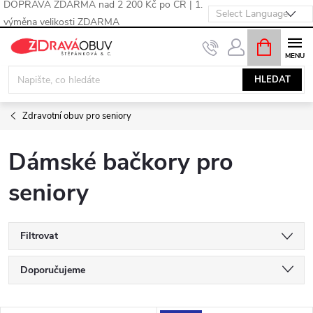
DOPRAVA ZDARMA nad 2 200 Kč po ČR | 1.
výměna velikosti ZDARMA
Přejít
NÁKUPNÍ
KOŠÍK
na
obsah
HLEDAT
Zdravotní obuv pro seniory
Dámské bačkory pro
seniory
Filtrovat
Ř
Doporučujeme
a
Nejlevnější