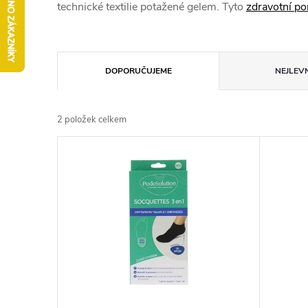
technické textilie potažené gelem. Tyto
zdravotní p
Ř
DOPORUČUJEME
NEJLEVN
a
2
položek celkem
z
V
e
ý
n
p
í
i
p
s