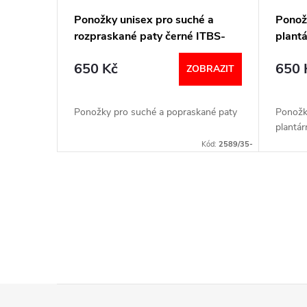
r
p
Ponožky unisex pro suché a
Ponožk
o
rozpraskané paty černé ITBS-
plantá
r
ITBM PodoSolution
SABM-
d
650 Kč
650 
ZOBRAZIT
o
u
d
Ponožky pro suché a popraskané paty
Ponožk
k
plantár
u
Kód:
2589/35-
t
k
ů
O
t
v
ů
l
á
Z