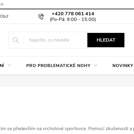
MA
+420 778 061 414
Obchodní podmínky
Podmínky ochrany osobních údajů
Moje objed
HLEDAT
NÍ
PRO PROBLEMATICKÉ NOHY
NOVINKY
cím se především na vrcholové sportovce. Pomocí zkušenosti a p