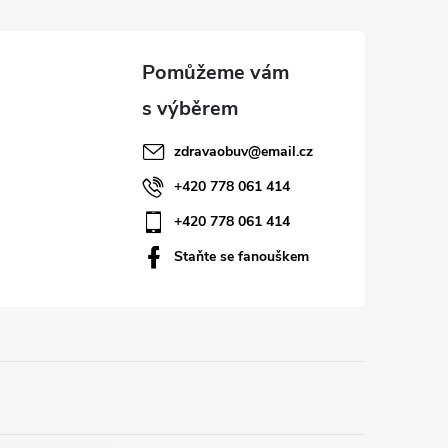
zdravaobuv
@
email.cz
+420 778 061 414
+420 778 061 414
Staňte se fanouškem