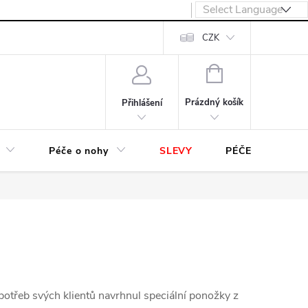
návka
CZK
NÁKUPNÍ
KOŠÍK
Prázdný košík
Přihlášení
Péče o nohy
SLEVY
PÉČE O OBUV
otřeb svých klientů navrhnul speciální ponožky z