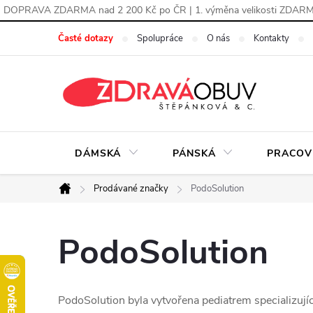
DOPRAVA ZDARMA nad 2 200 Kč po ČR | 1. výměna velikosti ZDAR
Přejít
Časté dotazy
Spolupráce
O nás
Kontakty
na
obsah
DÁMSKÁ
PÁNSKÁ
PRACOV
Prodávané značky
PodoSolution
Domů
PodoSolution
PodoSolution byla vytvořena pediatrem specializují