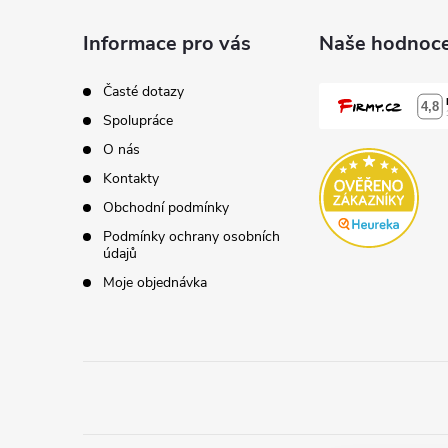
d
á
a
Informace pro vás
Naše hodnoce
p
c
Časté dotazy
í
Spolupráce
a
O nás
p
t
Kontakty
r
Obchodní podmínky
í
Podmínky ochrany osobních
v
údajů
k
Moje objednávka
y
v
ý