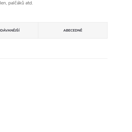
len, palčáků atd.
ODÁVANĚJŠÍ
ABECEDNĚ