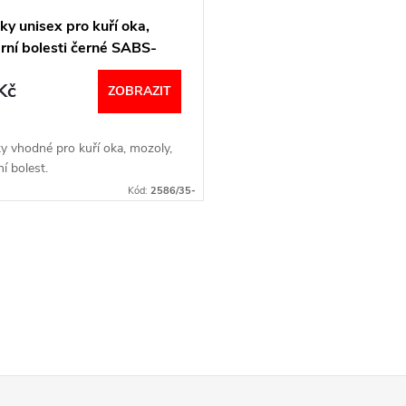
y unisex pro kuří oka,
rní bolesti černé SABS-
SABL PodoSolution
Kč
ZOBRAZIT
y vhodné pro kuří oka, mozoly,
ní bolest.
Kód:
2586/35-