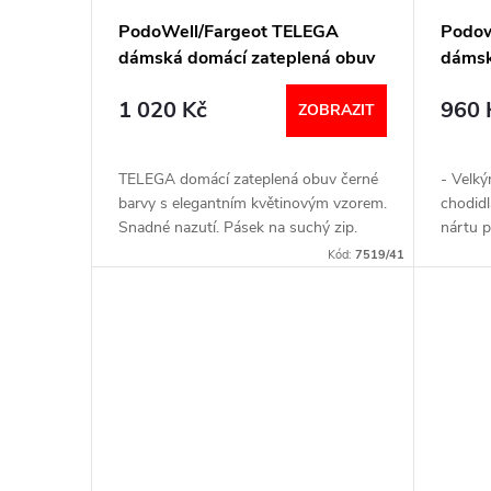
r
p
PodoWell/Fargeot TELEGA
Podow
o
dámská domácí zateplená obuv
dámsk
r
černá
d
1 020 Kč
960 
ZOBRAZIT
o
u
d
TELEGA domácí zateplená obuv černé
- Velk
k
barvy s elegantním květinovým vzorem.
chodidl
u
Snadné nazutí. Pásek na suchý zip.
nártu p
Šířka: G+ VELIKOSTNÍ TABULKA
Vyjímat
t
Kód:
7519/41
lehká.-
k
Snadno 
ů
t
ů