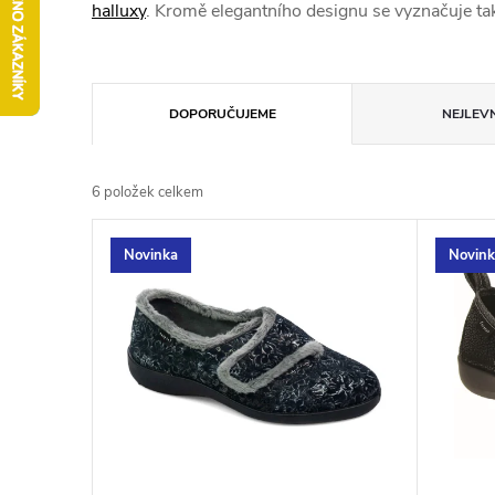
halluxy
. Kromě elegantního designu se vyznačuje tak
Ř
DOPORUČUJEME
NEJLEVN
a
6
položek celkem
z
V
Novinka
Novin
e
ý
n
p
í
i
p
s