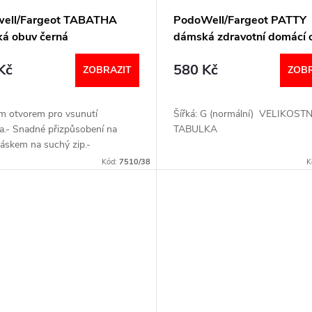
ell/Fargeot TABATHA
PodoWell/Fargeot PATTY
á obuv černá
dámská zdravotní domácí 
modrá s květy
Kč
580 Kč
ZOBRAZIT
ZOBR
ým otvorem pro vsunutí
Šířká: G (normální) VELIKOSTN
a.- Snadné přizpůsobení na
TABULKA
áskem na suchý zip.-
elná vložka.- Aktivní podrážka,
Kód:
7510/38
K
 Moderní relaxační vzhled.-
se...