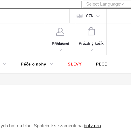
návka
CZK
NÁKUPNÍ
KOŠÍK
Prázdný košík
Přihlášení
Péče o nohy
SLEVY
PÉČE O OBUV
kých bot na trhu. Společně se zaměřili na
boty pro