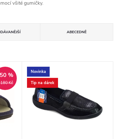
omocí všité gumičky.
ODÁVANĚJŠÍ
ABECEDNĚ
Novinka
–50 %
Tip na dárek
 180 Kč