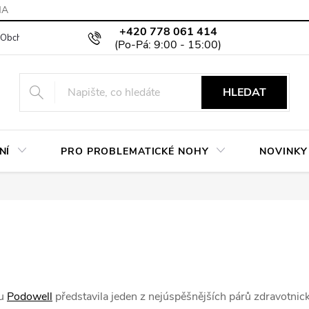
MA
+420 778 061 414
Obchodní podmínky
Podmínky ochrany osobních údajů
Moje objed
HLEDAT
NÍ
PRO PROBLEMATICKÉ NOHY
NOVINKY
ou
Podowell
představila jeden z nejúspěšnějších párů zdravotnic