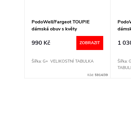
PodoWell/Fargeot TOUPIE
PodoW
dámská obuv s květy
dámsk
990 Kč
1 03
ZOBRAZIT
Šířka: G+ VELIKOSTNÍ TABULKA
Šířka:
TABUL
Kód:
5914/39
O
v
l