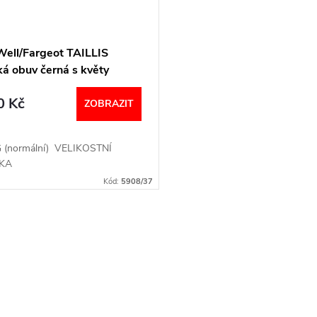
ell/Fargeot TAILLIS
á obuv černá s květy
0 Kč
ZOBRAZIT
 G (normální) VELIKOSTNÍ
KA
Kód:
5908/37