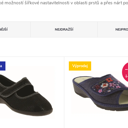
é možností šířkové nastavitelnosti v oblasti prstů a přes nárt p
ĚJŠÍ
NEJDRAŽŠÍ
NEJPR
ka
Výprodej
1