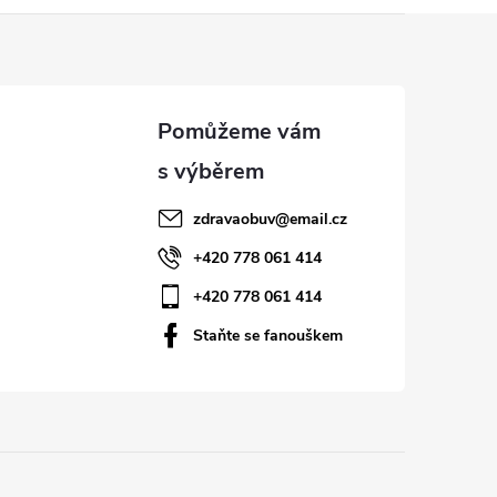
zdravaobuv
@
email.cz
+420 778 061 414
+420 778 061 414
Staňte se fanouškem