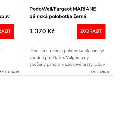
PodoWell/Fargeot MARIANE
obuv
dámská polobotka černá
1 370 Kč
AZIT
ZOBRAZIT
Í
Dámská strečová polobotka Mariane je
vhodná pro Hallux Valgus tedy
vbočený palec a kladívkové prsty. Obuv
má vyjímatelnou stélkou, takže můžete
ód:
6194/39
Kód:
5920/38
vyměnit za vlastní ortopedické...