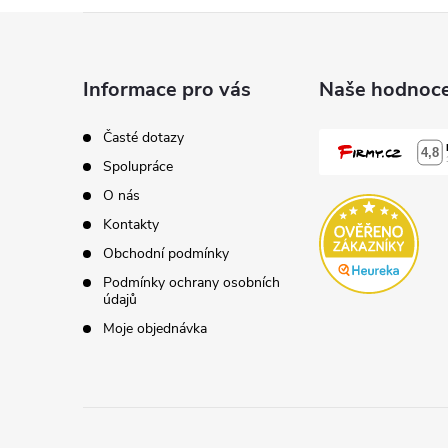
á
Z
d
á
a
Informace pro vás
Naše hodnoce
p
c
Časté dotazy
í
Spolupráce
a
O nás
p
t
Kontakty
r
Obchodní podmínky
í
Podmínky ochrany osobních
v
údajů
k
Moje objednávka
y
v