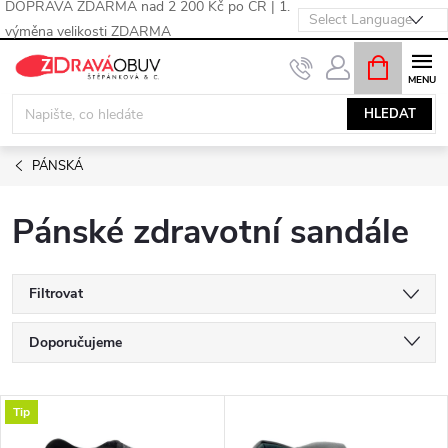
DOPRAVA ZDARMA nad 2 200 Kč po ČR | 1.
výměna velikosti ZDARMA
Přejít
NÁKUPNÍ
KOŠÍK
na
obsah
HLEDAT
PÁNSKÁ
Pánské zdravotní sandále
Filtrovat
Ř
Doporučujeme
a
Nejlevnější
V
Tip
Nejdražší
z