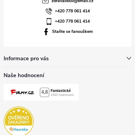
zdravaobuv
@
email.cz
í
+420 778 061 414
+420 778 061 414
Staňte se fanouškem
Informace pro vás
Naše hodnocení