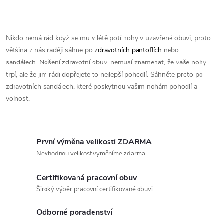
O
v
Nikdo nemá rád když se mu v létě potí nohy v uzavřené obuvi, proto
většina z nás raději sáhne po
zdravotních pantoflích
nebo
l
sandálech. Nošení zdravotní obuvi nemusí znamenat, že vaše nohy
á
trpí, ale že jim rádi dopřejete to nejlepší pohodlí. Sáhněte proto po
zdravotních sandálech, které poskytnou vašim nohám pohodlí a
d
volnost.
a
c
První výměna velikosti ZDARMA
í
Nevhodnou velikost vyměníme zdarma
p
Certifikovaná pracovní obuv
Široký výběr pracovní certifikované obuvi
r
v
Odborné poradenství