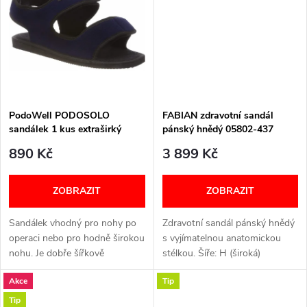
k
t
t
ů
ů
PodoWell PODOSOLO
FABIAN zdravotní sandál
sandálek 1 kus extraširký
pánský hnědý 05802-437
textilní pro oteklé nohy unisex
Berkemann
890 Kč
3 899 Kč
modrá
ZOBRAZIT
ZOBRAZIT
Sandálek vhodný pro nohy po
Zdravotní sandál pánský hnědý
operaci nebo pro hodně širokou
s vyjímatelnou anatomickou
nohu. Je dobře šířkově
stélkou. Šíře: H (široká)
stavitelný díky dlouhým
VELIKOSTNÍ TABULKA
Akce
Tip
páskům na suchý zip. POZOR
!!! NENÍ TO PÁR !!! V BALENÍ JE
Tip