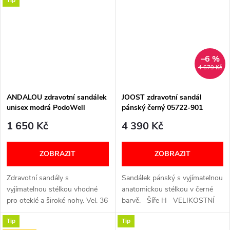
Tip
–6 %
4 679 Kč
ANDALOU zdravotní sandálek
JOOST zdravotní sandál
unisex modrá PodoWell
pánský černý 05722-901
Berkemann
1 650 Kč
4 390 Kč
ZOBRAZIT
ZOBRAZIT
Zdravotní sandály s
Sandálek pánský s vyjímatelnou
vyjímatelnou stélkou vhodné
anatomickou stélkou v černé
pro oteklé a široké nohy. Vel. 36
barvě. Šíře H VELIKOSTNÍ
- 46. Šířka: K (extra široká)
TABULKA
Tip
Tip
VELIKOSTNÍ TABULKA