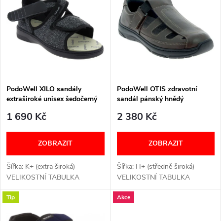
ý
Nejprodávanější
e
p
Abecedně
n
i
í
s
p
PodoWell XILO sandály
PodoWell OTIS zdravotní
extraširoké unisex šedočerný
sandál pánský hnědý
p
r
1 690 Kč
2 380 Kč
r
o
ZOBRAZIT
ZOBRAZIT
o
d
Šířka: K+ (extra široká)
Šířka: H+ (středně široká)
d
VELIKOSTNÍ TABULKA
VELIKOSTNÍ TABULKA
u
Tip
Akce
u
k