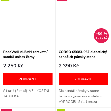
velikostí. Šířka: K (extra široká)...
šířce chodidla. Prodyšná
omyvatelná...
–36 %
3 769 Kč
PodoWell ALBAN zdravotní
CORSO 05683-967 diabetický
sandál unisex černý
sandálek pánský stone
Berkemann
2 250 Kč
2 390 Kč
ZOBRAZIT
ZOBRAZIT
Šířka: J ( široká) VELIKOSTNÍ
Dia sandál pánský v stone
TABULKA
barvě s vyjímatelnou stélkou.
VÝPRODEJ Šíře: J (extra
široká) VELIKOSTNÍ TABULKA