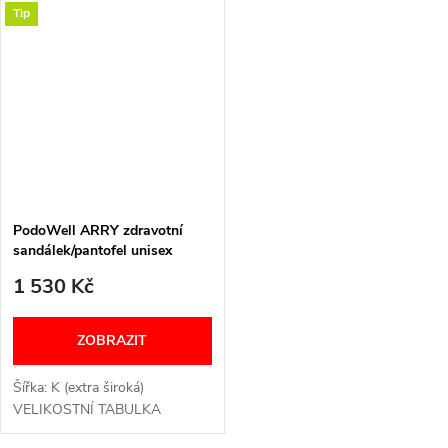
Tip
Obuv pratelná v pračce na 30
stupňů a stélka je pratelná...
PodoWell ARRY zdravotní
sandálek/pantofel unisex
modrá
1 530 Kč
ZOBRAZIT
Šířka: K (extra široká)
VELIKOSTNÍ TABULKA