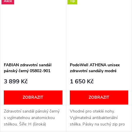
Akce
Tip
FABIAN zdravotní sandál
PodoWell ATHENA unisex
pánský černý 05802-901
zdravotní sandály modré
Berkemann
3 899 Kč
1 650 Kč
ZOBRAZIT
ZOBRAZIT
Zdravotní sandál pánský černý
Vhodné pro oteklé nohy.
s vyjímatelnou anatomickou
Vyjímatelná antibakteriální
stélkou. Šíře: H (široká)
stélka. Pásky na suchý zip pro
VELIKOSTNÍ TABULKA
lepší přizpůsobení na chodidlo.