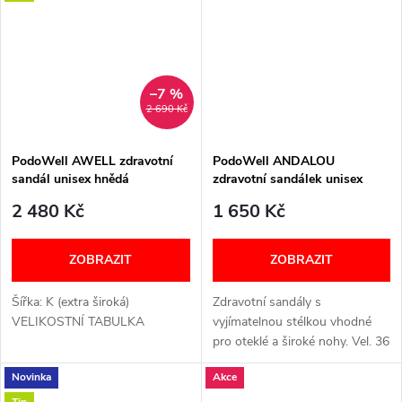
POUZE JEDNA...
–7 %
2 690 Kč
PodoWell AWELL zdravotní
PodoWell ANDALOU
sandál unisex hnědá
zdravotní sandálek unisex
béžová
2 480 Kč
1 650 Kč
ZOBRAZIT
ZOBRAZIT
Šířka: K (extra široká)
Zdravotní sandály s
VELIKOSTNÍ TABULKA
vyjímatelnou stélkou vhodné
pro oteklé a široké nohy. Vel. 36
- 46. Šířka: K (extra široká)
Novinka
Akce
VELIKOSTNÍ TABULKA