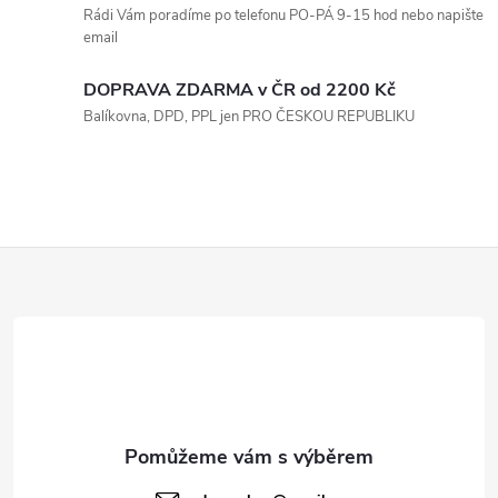
Rádi Vám poradíme po telefonu PO-PÁ 9-15 hod nebo napište
k
email
y
DOPRAVA ZDARMA v ČR od 2200 Kč
v
Balíkovna, DPD, PPL jen PRO ČESKOU REPUBLIKU
ý
p
i
Z
s
á
u
p
a
t