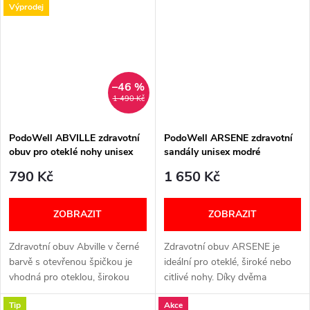
Výprodej
–46 %
1 490 Kč
PodoWell ABVILLE zdravotní
PodoWell ARSENE zdravotní
obuv pro oteklé nohy unisex
sandály unisex modré
černá
790 Kč
1 650 Kč
ZOBRAZIT
ZOBRAZIT
Zdravotní obuv Abville v černé
Zdravotní obuv ARSENE je
barvě s otevřenou špičkou je
ideální pro oteklé, široké nebo
vhodná pro oteklou, širokou
citlivé nohy. Díky dvěma
nohu. VÝPRODEJ možnost
nastavitelným páskům na
Tip
Akce
zakoupení pouze dostupných
suchý zip se snadno přizpůsobí