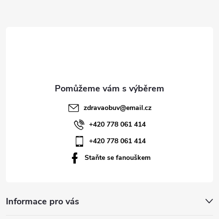
Z
á
p
a
t
zdravaobuv
@
email.cz
í
+420 778 061 414
+420 778 061 414
Staňte se fanouškem
Informace pro vás