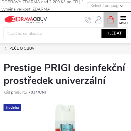
DOPRAVA ZDARMA nad 2 200 Kč po ČR | 1.
výměna velikosti ZDARMA
Přejít
NÁKUPNÍ
KOŠÍK
na
obsah
HLEDAT
PÉČE O OBUV
Prestige PRIGI desinfekční
prostředek univerzální
Kód produktu:
7834/UNI
Novinka