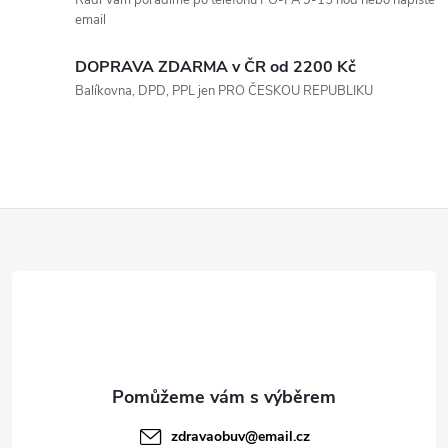
Rádi Vám poradíme po telefonu PO-PÁ 9-15 hod nebo napište
r
í
email
v
DOPRAVA ZDARMA v ČR od 2200 Kč
k
Balíkovna, DPD, PPL jen PRO ČESKOU REPUBLIKU
y
v
ý
Z
p
á
i
p
s
a
u
t
zdravaobuv
@
email.cz