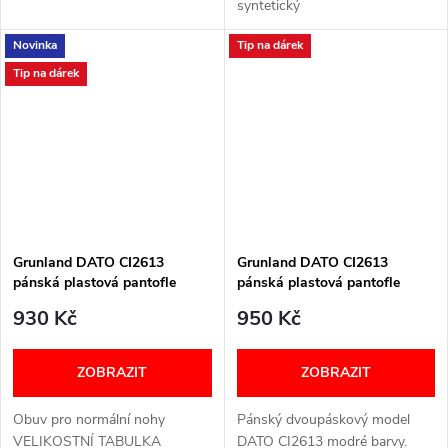
syntetický
(vodotěsný)technologie WATER
Novinka
Tip na dárek
Vnitřek: textil Podrážka: PU
pryž Stélka:...
Tip na dárek
Grunland DATO CI2613
Grunland DATO CI2613
pánská plastová pantofle
pánská plastová pantofle
olivově zelená
modrá
930 Kč
950 Kč
ZOBRAZIT
ZOBRAZIT
Obuv pro normální nohy
Pánský dvoupáskový model
VELIKOSTNÍ TABULKA
DATO CI2613 modré barvy.