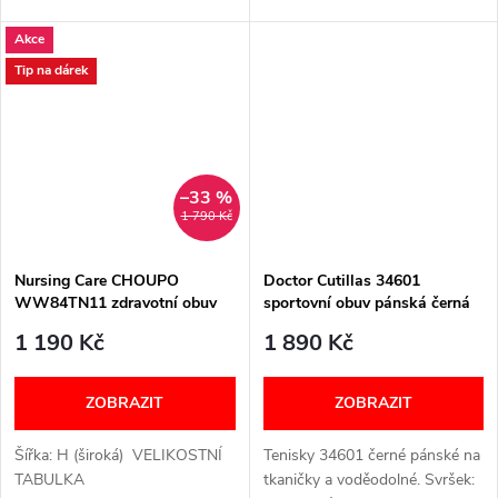
Akce
Tip na dárek
–33 %
1 790 Kč
Nursing Care CHOUPO
Doctor Cutillas 34601
WW84TN11 zdravotní obuv
sportovní obuv pánská černá
unisex černá
1 190 Kč
1 890 Kč
ZOBRAZIT
ZOBRAZIT
Šířka: H (široká) VELIKOSTNÍ
Tenisky 34601 černé pánské na
TABULKA
tkaničky a voděodolné. Svršek: