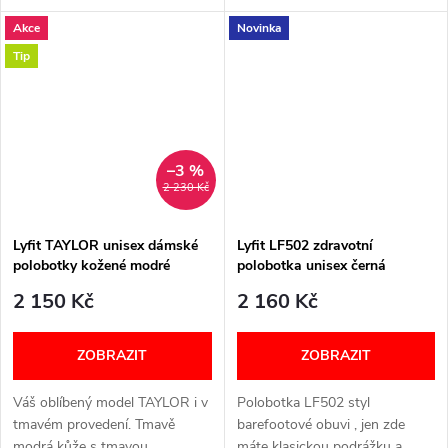
výjimečné pohodlí a velkou
prstech. Video Šířka: H (široký)
Akce
Novinka
všestrannost. Produkt je
VELIKOSTNÍ TABULKA NÍŽE V
vhodný pro následující
TEXTU
Tip
patologie:...
–3 %
2 230 Kč
Lyfit TAYLOR unisex dámské
Lyfit LF502 zdravotní
polobotky kožené modré
polobotka unisex černá
2 150 Kč
2 160 Kč
ZOBRAZIT
ZOBRAZIT
Váš oblíbený model TAYLOR i v
Polobotka LF502 styl
tmavém provedení. Tmavě
barefootové obuvi , jen zde
modrá kůže s tmavou
máte klasickou podrážku a