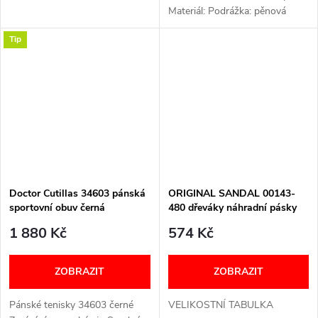
Materiál: Podrážka: pěnová
guma Stélka: pevná, syntetická
Tip
Materiál svršku: EVA (guma)
Podšívka:...
Doctor Cutillas 34603 pánská
ORIGINAL SANDAL 00143-
sportovní obuv černá
480 dřeváky náhradní pásky
tmavě hnědé Berkemann
1 880 Kč
574 Kč
ZOBRAZIT
ZOBRAZIT
Pánské tenisky 34603 černé
VELIKOSTNÍ TABULKA