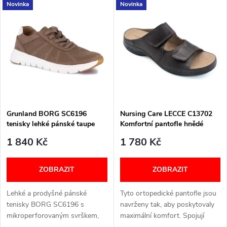
V
Novinka
Novinka
Nejdražší
z
ý
Nejprodávanější
e
p
Abecedně
n
i
í
s
p
Grunland BORG SC6196
Nursing Care LECCE C13702
tenisky lehké pánské taupe
Komfortní pantofle hnědé
p
pánské
r
1 840 Kč
1 780 Kč
r
o
ZOBRAZIT
ZOBRAZIT
o
d
Lehké a prodyšné pánské
Tyto ortopedické pantofle jsou
d
tenisky BORG SC6196 s
navrženy tak, aby poskytovaly
u
mikroperforovaným svrškem,
maximální komfort. Spojují
flexibilní podrážkou a
vysoce kvalitní materiály s