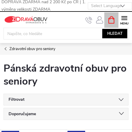
DOPRAVA ZDARMA nad 2 200 Kč po ČR | 1.
výměna velikosti ZDARMA
Přejít
NÁKUPNÍ
KOŠÍK
na
obsah
HLEDAT
Zdravotní obuv pro seniory
Pánská zdravotní obuv pro
seniory
Filtrovat
Ř
Doporučujeme
a
Nejlevnější