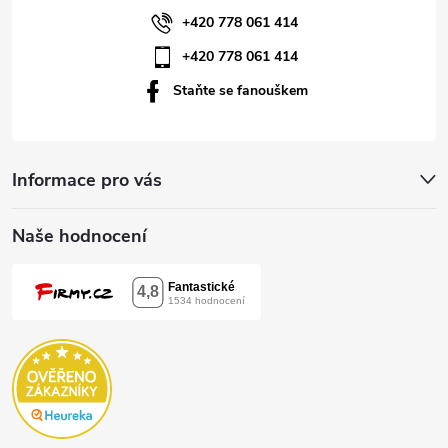
í
+420 778 061 414
+420 778 061 414
Staňte se fanouškem
Informace pro vás
Naše hodnocení