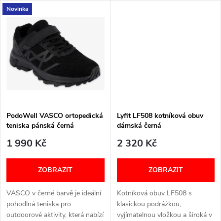
u
Novinka
vyjímatelnou stélkou Re-Soft
precizním zpracováním. Šířka:
k
pro maximální pohodlí při
H (středně široká) ...
k
každém kroku. Šířka: G+...
t
t
ů
ů
PodoWell VASCO ortopedická
Lyfit LF508 kotníková obuv
teniska pánská černá
dámská černá
1 990 Kč
2 320 Kč
ZOBRAZIT
ZOBRAZIT
VASCO v černé barvě je ideální
Kotníková obuv LF508 s
pohodlná teniska pro
klasickou podrážkou,
outdoorové aktivity, která nabízí
vyjímatelnou vložkou a široká v