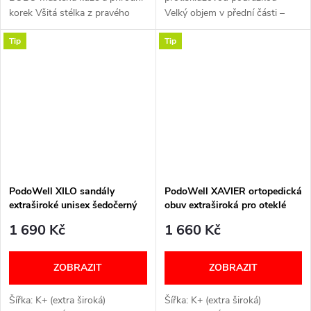
korek Všitá stélka z pravého
Velký objem v přední části –
korku Technologie Re-Soft
bez vyčnívajících švů, šetrné k
Tip
Tip
Šířka: H (širší) VELIKOSTNÍ
citlivým chodidlům Tři široké
TABULKA
pásky na suchý zip –...
PodoWell XILO sandály
PodoWell XAVIER ortopedická
extraširoké unisex šedočerný
obuv extraširoká pro oteklé
nohy unisex černá
1 690 Kč
1 660 Kč
ZOBRAZIT
ZOBRAZIT
Šířka: K+ (extra široká)
Šířka: K+ (extra široká)