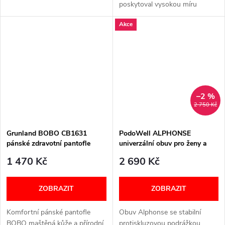
poskytoval vysokou míru
pohodlí a zároveň si zachoval
Akce
moderní vzhled. Elastický
textil obuv dokonale přizpůsobí
tvaru...
–2 %
2 750 Kč
Grunland BOBO CB1631
PodoWell ALPHONSE
pánské zdravotní pantofle
univerzální obuv pro ženy a
tmavě hnědá
muže černá
1 470 Kč
2 690 Kč
ZOBRAZIT
ZOBRAZIT
Komfortní pánské pantofle
Obuv Alphonse se stabilní
BOBO maštěná kůže a přírodní
protiskluzovou podrážkou