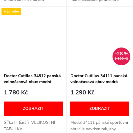
podrážkou. ŠIROKÉ V PRSTNÍ
vyjímatelnou vložku. Šířka: H
Výprodej
ČÁSTI JAKO BAREFOOT
(široký) VELIKOSTNÍ TABULKA
OBUV, ALE S KLASICKOU
NÍŽE V TEXTU
PODRÁŽKOU, KTERÁ JE
VELMI OHEBNÁ....
–28 %
1 800 Kč
Doctor Cutillas 34812 panská
Doctor Cutillas 34111 panská
volnočasová obuv modrá
volnočasová obuv modrá
1 780 Kč
1 290 Kč
ZOBRAZIT
ZOBRAZIT
Šířka H (širší) VELIKOSTNÍ
Model 34111 pánské sportovní
TABULKA
obuvi je navržen tak, aby