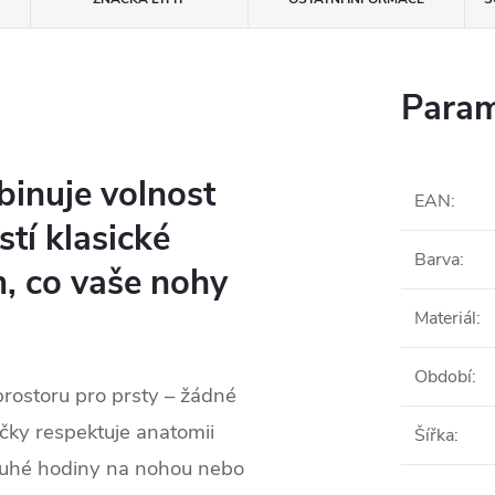
Param
binuje volnost
EAN
:
stí klasické
Barva
:
m, co vaše nohy
Materiál
:
Období
:
prostoru pro prsty – žádné
ičky respektuje anatomii
Šířka
:
dlouhé hodiny na nohou nebo