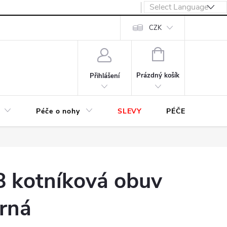
návka
CZK
NÁKUPNÍ
KOŠÍK
Prázdný košík
Přihlášení
Péče o nohy
SLEVY
PÉČE O OBUV
8 kotníková obuv
rná