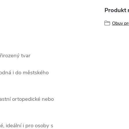
Produkt n
Obuv pr
přirozený tvar
vhodná i do městského
lastní ortopedické nebo
é, ideální i pro osoby s