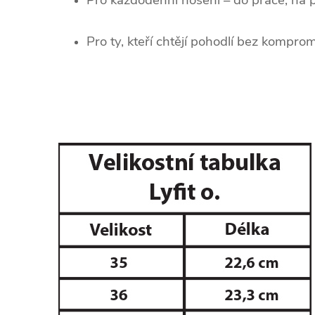
Pro každodenní nošení – do práce, na pr
Pro ty, kteří chtějí pohodlí bez kompro