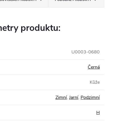
etry produktu:
U0003-0680
Černá
Kůže
Zimní
,
Jarní
,
Podzimní
H