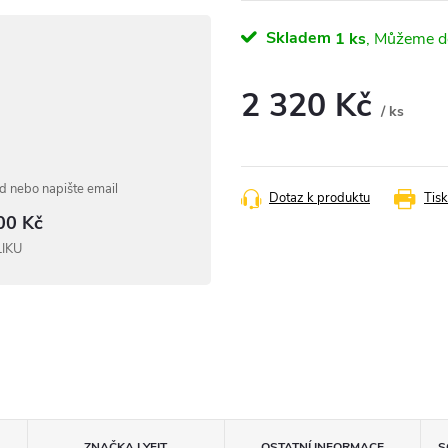
Skladem
1 ks
2 320 Kč
/ ks
Měrná
cena:
 nebo napište email
Dotaz k produktu
Tisk
00 Kč
LIKU
ZNAČKA
LYFIT
OSTATNÍ INFORMACE
S