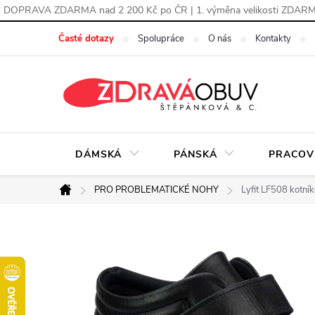
DOPRAVA ZDARMA nad 2 200 Kč po ČR | 1. výměna velikosti ZDAR
Přejít
Časté dotazy
Spolupráce
O nás
Kontakty
na
obsah
DÁMSKÁ
PÁNSKÁ
PRACOV
PRO PROBLEMATICKÉ NOHY
Lyfit LF508 kotn
Domů