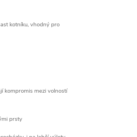
blast kotníku, vhodný pro
dají kompromis mezi volností
ými prsty