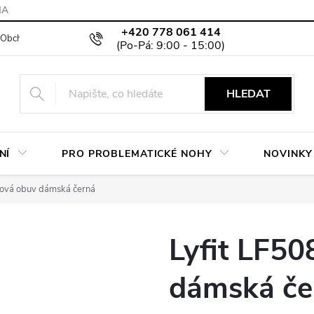
MA
+420 778 061 414
Obchodní podmínky
Podmínky ochrany osobních údajů
Moje objed
HLEDAT
NÍ
PRO PROBLEMATICKÉ NOHY
NOVINKY
íková obuv dámská černá
Lyfit LF50
dámská če