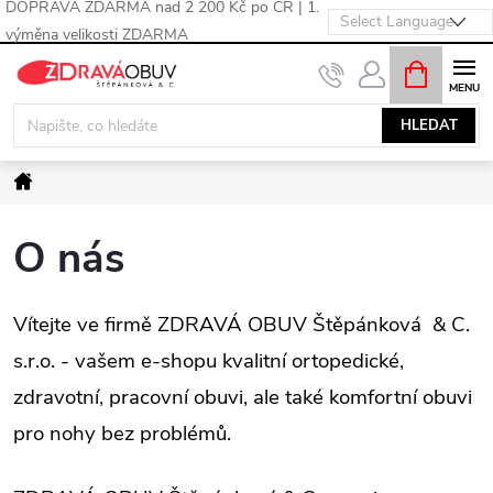
DOPRAVA ZDARMA nad 2 200 Kč po ČR | 1.
výměna velikosti ZDARMA
Přejít
NÁKUPNÍ
KOŠÍK
na
obsah
HLEDAT
Domů
O nás
Vítejte ve firmě ZDRAVÁ OBUV Štěpánková & C.
s.r.o. - vašem e-shopu kvalitní ortopedické,
zdravotní, pracovní obuvi, ale také komfortní obuvi
pro nohy bez problémů.