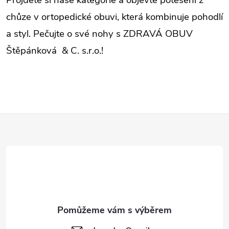
Projděte si naše kategorie a objevte potěšení z
chůze v ortopedické obuvi, která kombinuje pohodlí
a styl. Pečujte o své nohy s ZDRAVÁ OBUV
Štěpánková & C. s.r.o.!
Z
á
p
a
t