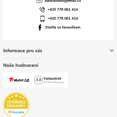
zdravaobuv
@
email.cz
í
+420 778 061 414
+420 778 061 414
Staňte se fanouškem
Informace pro vás
Naše hodnocení