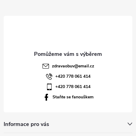
Z
á
p
a
t
zdravaobuv
@
email.cz
í
+420 778 061 414
+420 778 061 414
Staňte se fanouškem
Informace pro vás