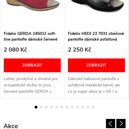
p
á
n
Fidelio GERDA 245012 soft-
Fidelio HEDI 23 7031 strečové
k
line pantofle dámské červené
pantofle dámské asfaltová
77
metalická 18
2 080 Kč
2 250 Kč
o
v
ZOBRAZIT
ZOBRAZIT
á
Lehké, prodyšné a vhodné pro
Dámské halluxové pantofle v
ortopedické vložky to jsou
asfaltově metalické barvě, ale
&
červené pantofle GERDA z
co je super obuv je v šiři J a
měkké kůže, dvěma suchými
jsou super měkké jak došlap tak
C
zipy. Šířka: G+ Velikostní
pásky . Šířka: J Velikostní...
tabulka níže v textu
.
Akce