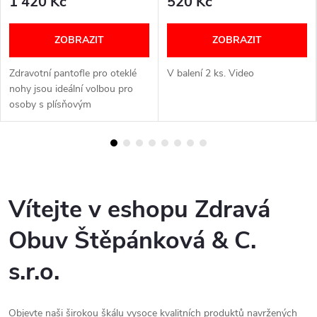
1 420 Kč
520 Kč
ZOBRAZIT
ZOBRAZIT
Zdravotní pantofle pro oteklé
V balení 2 ks. Video
nohy jsou ideální volbou pro
osoby s plísňovým
onemocněním nohou, diabetiky,
seniory nebo pacienty, kteří
potřebují obuv kompatibilní s
obvazy....
Vítejte v eshopu Zdravá
Obuv Štěpánková & C.
s.r.o.
Objevte naši širokou škálu vysoce kvalitních produktů navržených