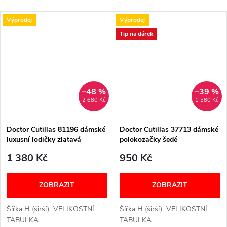
s
.
Výprodej
Výprodej
Tip na dárek
r
.
o
–48 %
–39 %
2 680 Kč
1 580 Kč
.
Doctor Cutillas 81196 dámské
Doctor Cutillas 37713 dámské
luxusní lodičky zlatavá
polokozačky šedé
1 380 Kč
950 Kč
ZOBRAZIT
ZOBRAZIT
Šířka H (širší) VELIKOSTNÍ
Šířka H (širší) VELIKOSTNÍ
TABULKA
TABULKA