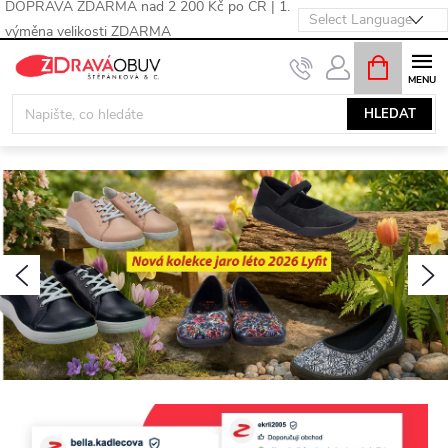
DOPRAVA ZDARMA nad 2 200 Kč po ČR | 1.
výměna velikosti ZDARMA
Přejít
NÁKUPNÍ
KOŠÍK
na
obsah
HLEDAT
V
í
t
Předchozí
N
e
j
t
e