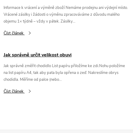
Informace k vrácení a výměně zboží Nemáme prodejnu ani výdejní místo.
Vrácené zásilky i žádosti o výměnu zpracováváme z důvodu malého
objemu 1× týdně – vždy v pátek. Zásilky...
Číst článek
Jak správně určit velikost obuvi
Jak správně změřit chodidlo List papíru přiložíme ke zdi.Nohu položíme
na list papíru A4, tak aby pata byla opřena o zeď. Nakreslíme obrys
chodidla. Měříme od palce (nebo...
Číst článek