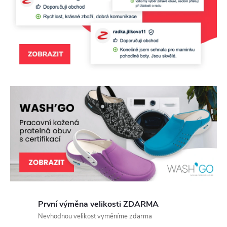
v
e
s
h
o
p
u
Z
d
První výměna velikosti ZDARMA
r
Nevhodnou velikost vyměníme zdarma