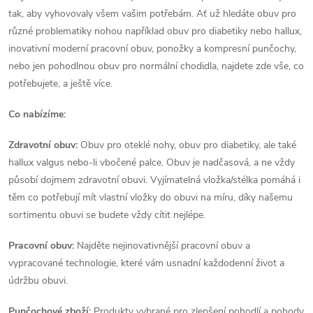
tak, aby vyhovovaly všem vašim potřebám. Ať už hledáte obuv pro
různé problematiky nohou například obuv pro diabetiky nebo hallux,
inovativní moderní pracovní obuv, ponožky a kompresní punčochy,
nebo jen pohodlnou obuv pro normální chodidla, najdete zde vše, co
potřebujete, a ještě více.
Co nabízíme:
Zdravotní obuv:
Obuv pro oteklé nohy, obuv pro diabetiky, ale také
hallux valgus nebo-li vbočené palce. Obuv je nadčasová, a ne vždy
působí dojmem zdravotní obuvi. Vyjímatelná vložka/stélka pomáhá i
těm co potřebují mít vlastní vložky do obuvi na míru, díky našemu
sortimentu obuvi se budete vždy cítit nejlépe.
Pracovní obuv:
Najděte nejinovativnější pracovní obuv a
vypracované technologie, které vám usnadní každodenní život a
údržbu obuvi.
Punčochové zboží:
Produkty vybrané pro zlepšení pohodlí a pohody