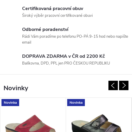
a
Certifikovaná pracovní obuv
v
Široký výběr pracovní certifikované obuvi
á
Odborné poradenství
Rádi Vám poradíme po telefonu PO-PÁ 9-15 hod nebo napište
O
email
b
DOPRAVA ZDARMA v ČR od 2200 Kč
Balíkovna, DPD, PPL jen PRO ČESKOU REPUBLIKU
u
v
Novinky
Š
Novinka
Novinka
t
ě