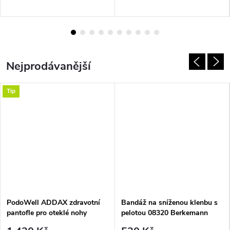
Nejprodávanější
Tip
PodoWell ADDAX zdravotní
Bandáž na sníženou klenbu s
pantofle pro oteklé nohy
pelotou 08320 Berkemann
unisex modrá