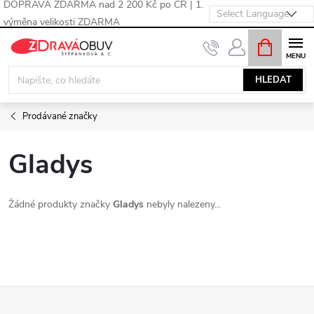
DOPRAVA ZDARMA nad 2 200 Kč po ČR | 1.
výměna velikosti ZDARMA
Přejít
NÁKUPNÍ
KOŠÍK
na
obsah
HLEDAT
Prodávané značky
Gladys
Žádné produkty značky
Gladys
nebyly nalezeny...
Z