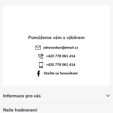
á
p
a
t
zdravaobuv
@
email.cz
í
+420 778 061 414
+420 778 061 414
Staňte se fanouškem
Informace pro vás
Naše hodnocení