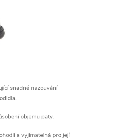
ující snadné nazouvání
odidla.
ůsobení objemu paty.
odlí a vyjímatelná pro její