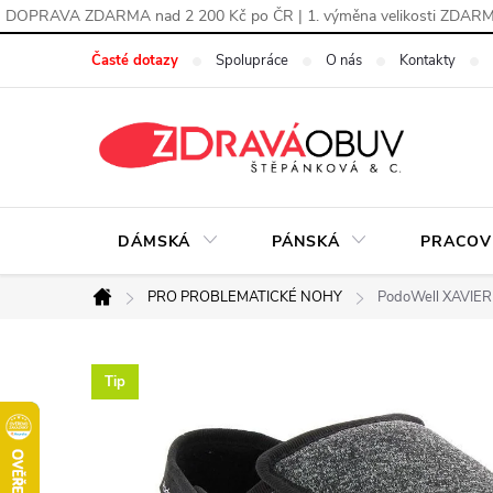
DOPRAVA ZDARMA nad 2 200 Kč po ČR | 1. výměna velikosti ZDAR
Přejít
Časté dotazy
Spolupráce
O nás
Kontakty
na
obsah
DÁMSKÁ
PÁNSKÁ
PRACOV
PRO PROBLEMATICKÉ NOHY
PodoWell XAVIER o
Domů
Tip