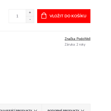
VLOŽIT DO KOŠÍKU
Značka:
PodoWell
Záruka
:
2 roky
OUVISEJÍCÍ PRODUKTY
PODOBNÉ PRODUKTY