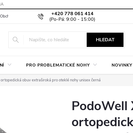
MA
+420 778 061 414
Obchodní podmínky
Podmínky ochrany osobních údajů
Moje objed
HLEDAT
NÍ
PRO PROBLEMATICKÉ NOHY
NOVINKY
rtopedická obuv extraširoká pro oteklé nohy unisex černá
PodoWell
ortopedick