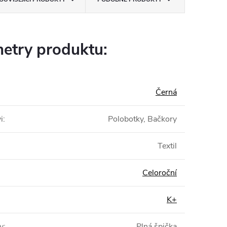
etry produktu:
Černá
i
:
Polobotky, Bačkory
Textil
Celoroční
K+
y
:
Plná špička