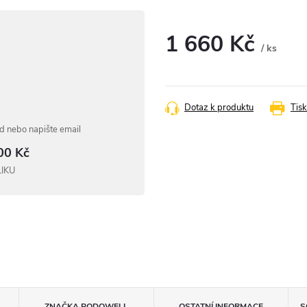
1 660 Kč
/ ks
Měrná
cena:
Dotaz k produktu
Tisk
 nebo napište email
00 Kč
LIKU
ZNAČKA
PODOWELL
OSTATNÍ INFORMACE
S