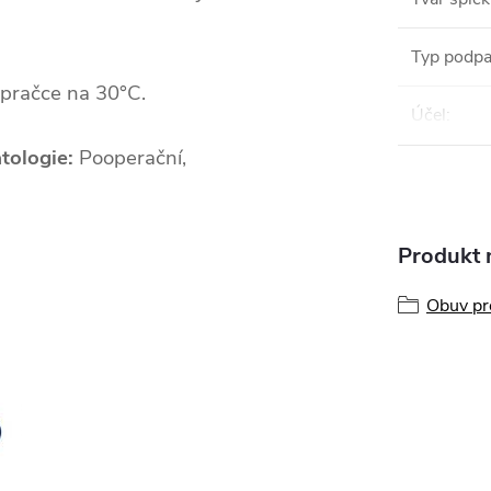
Typ podpa
 pračce na 30°C.
Účel
:
atologie:
Pooperační,
Produkt n
Obuv pr