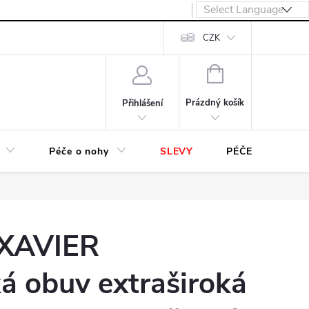
návka
CZK
NÁKUPNÍ
KOŠÍK
Prázdný košík
Přihlášení
Péče o nohy
SLEVY
PÉČE O OBUV
 XAVIER
á obuv extraširoká