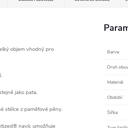
Param
velký objem vhodný pro
Barva
:
Druh obuv
.
Materiál
:
tejně jako pata.
Období
:
né stélce z paměťové pěny.
Šířka
:
nitized® navíc umožňuje
Tvar špičk