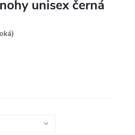
 nohy unisex černá
roká)