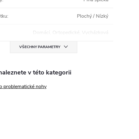
tku
:
Plochý / Nízký
Domácí, Ortopedické, Vycházková
VŠECHNY PARAMETRY
aleznete v této kategorii
o problematické nohy