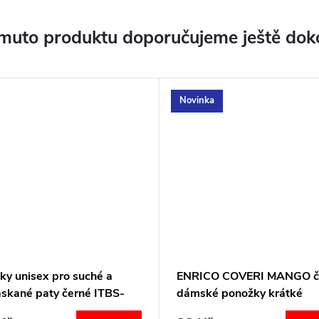
muto produktu doporučujeme ještě dok
Novinka
ky unisex pro suché a
ENRICO COVERI MANGO č
askané paty černé ITBS-
dámské ponožky krátké
PodoSolution