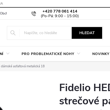
MA
+420 778 061 414
Obchodní podmínky
Podmínky ochrany osobních údajů
Moje objed
HLEDAT
NÍ
PRO PROBLEMATICKÉ NOHY
NOVINKY
e dámské asfaltová metalická 18
Fidelio HE
strečové p