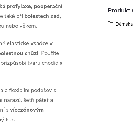
cká profylaxe, pooperační
Produkt n
le také při
bolestech zad,
Dámská 
u nebo věkem.
ané
elastické vsadce v
olestnou chůzi
. Použité
 přizpůsobí tvaru chodidla
á a flexibilní podešev s
í nárazů, šetří páteř a
ení s
vícezónovým
ý krok.