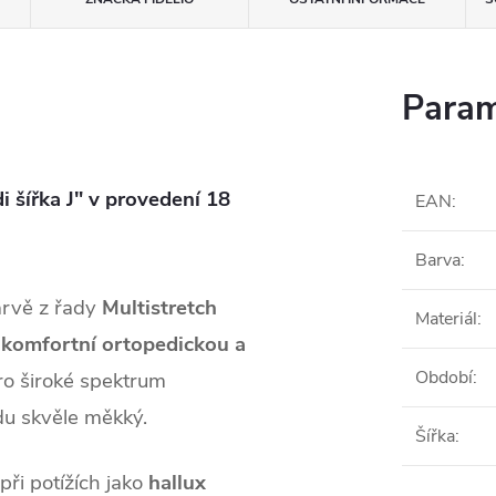
Param
 šířka J" v provedení 18
EAN
:
Barva
:
arvě z řady
Multistretch
Materiál
:
 komfortní ortopedickou a
Období
:
ro široké spektrum
du skvěle měkký.
Šířka
:
ři potížích jako
hallux