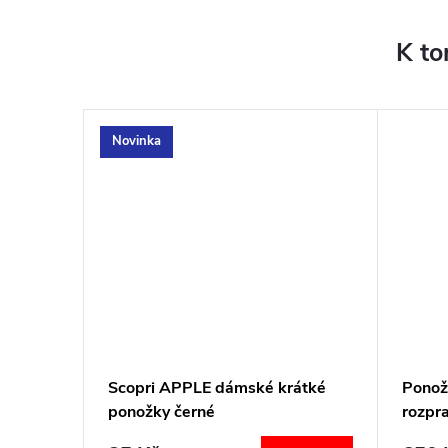
K to
Novinka
s
Scopri APPLE dámské krátké
Ponož
ponožky černé
rozpr
ITBM 