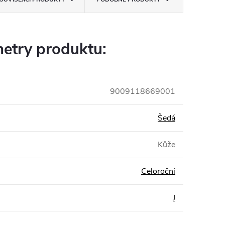
etry produktu:
9009118669001
Šedá
Kůže
Celoroční
J