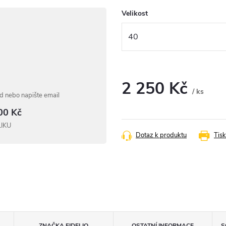
Velikost
2 250 Kč
/ ks
 nebo napište email
Měrná
00 Kč
cena:
LIKU
Dotaz k produktu
Tisk
ZNAČKA
FIDELIO
OSTATNÍ INFORMACE
S