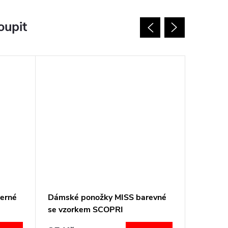
oupit
erné
Dámské ponožky MISS barevné
Ponožky
se vzorkem SCOPRI
plantár
SABM-S