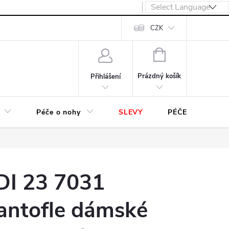
návka
CZK
NÁKUPNÍ
KOŠÍK
Prázdný košík
Přihlášení
Péče o nohy
SLEVY
PÉČE O OBUV
DI 23 7031
antofle dámské