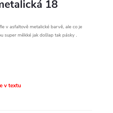
metalická 18
e v asfaltově metalické barvě, ale co je
jsou super měkké jak došlap tak pásky .
e v textu