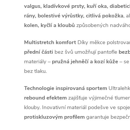
valgus, kladívkové prsty, kuří oka, diabeti
rány, bolestivé výrůstky, citlivá pokožka
, a
kolen, kyčlí a kloubů
způsobených nadváho
Multistretch komfort
Díky měkce polstrov
přední části
bez švů umožňují pantofle
bezb
materiály –
pružná jehněčí a kozí kůže
– se
bez tlaku.
Technologie inspirovaná sportem
Ultralehk
rebound efektem
zajišťuje výjimečné tlumen
klouby. Inovativní materiál podešve ve spoj
protiskluzovým profilem
garantuje bezpečn