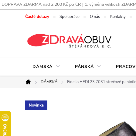
DOPRAVA ZDARMA nad 2 200 Kč po ČR | 1. výměna velikosti ZDAR
Přejít
Časté dotazy
Spolupráce
O nás
Kontakty
na
obsah
DÁMSKÁ
PÁNSKÁ
PRACOV
DÁMSKÁ
Fidelio HEDI 23 7031 strečové pantofl
Domů
Novinka