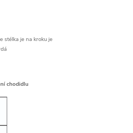
e stélka je na kroku je
rdá
ení chodidlu