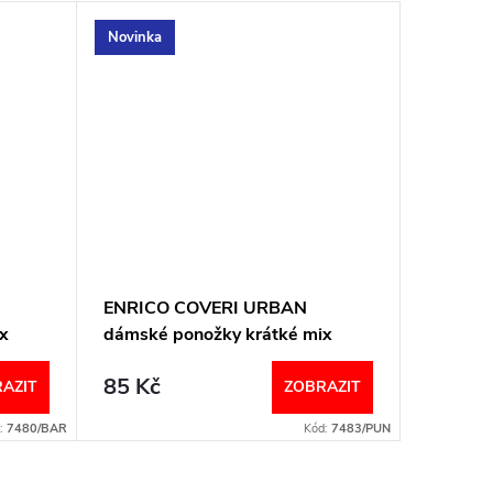
Novinka
ENRICO COVERI URBAN
Dámské
x
dámské ponožky krátké mix
lurexem
85 Kč
85 Kč
AZIT
ZOBRAZIT
:
7480/BAR
Kód:
7483/PUN