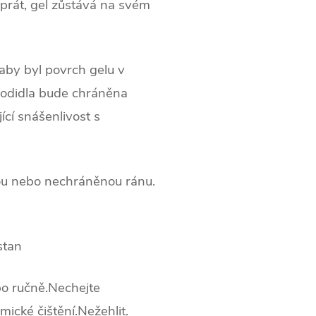
 prát, gel zůstává na svém
aby byl povrch gelu v
hodidla bude chráněna
ící snášenlivost s
ou nebo nechráněnou ránu.
stan
o ručně.
Nechejte
ické čištění.
Nežehlit.