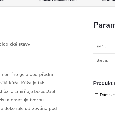
Param
logické stavy:
EAN
:
Barva
:
merního gelu pod přední
ojitá kůže. Kůže je tak
Produkt n
chůzi a zmírňuje bolest.
Gel
Dámské 
ožku a omezuje tvorbu
je dokonale udržována pod