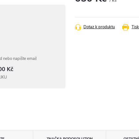
/ ks
Měrná
cena:
Dotaz k produktu
Tisk
 nebo napište email
00 Kč
LIKU
ZE
ZNAČKA
PODOSOLUTION
OSTATN