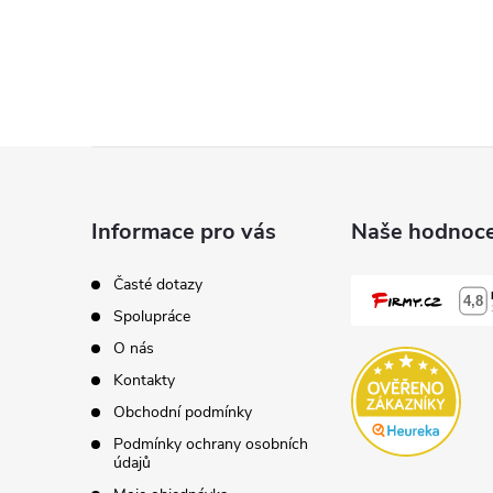
Z
á
Informace pro vás
Naše hodnoce
p
Časté dotazy
Spolupráce
a
O nás
t
Kontakty
Obchodní podmínky
í
Podmínky ochrany osobních
údajů