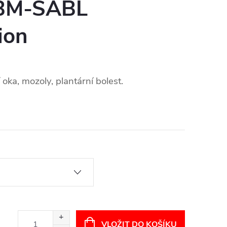
BM-SABL
ion
oka, mozoly, plantární bolest.
VLOŽIT DO KOŠÍKU