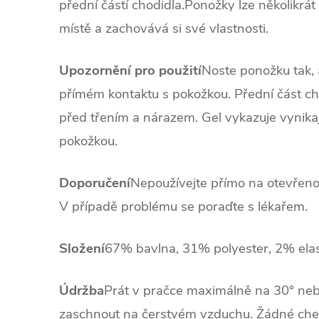
přední částí chodidla.
Ponožky lze několikrát
místě a zachovává si své vlastnosti.
Upozornění pro použití
Noste ponožku tak, 
přímém kontaktu s pokožkou. Přední část c
před třením a nárazem. Gel vykazuje vynikaj
pokožkou.
Doporučení
Nepoužívejte přímo na otevřen
V případě problému se poraďte s lékařem.
Složení
67% bavlna, 31% polyester, 2% ela
Údržba
Prát v pračce maximálně na 30° neb
zaschnout na čerstvém vzduchu. Žádné chem