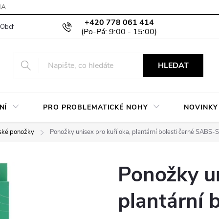
MA
+420 778 061 414
Obchodní podmínky
Podmínky ochrany osobních údajů
Moje objed
HLEDAT
NÍ
PRO PROBLEMATICKÉ NOHY
NOVINKY
ké ponožky
Ponožky unisex pro kuří oka, plantární bolesti černé SAB
Ponožky un
plantární b