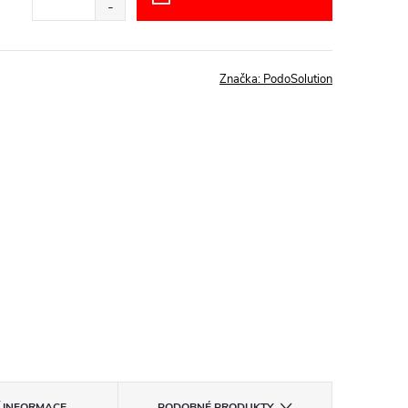
Značka:
PodoSolution
Í INFORMACE
PODOBNÉ PRODUKTY