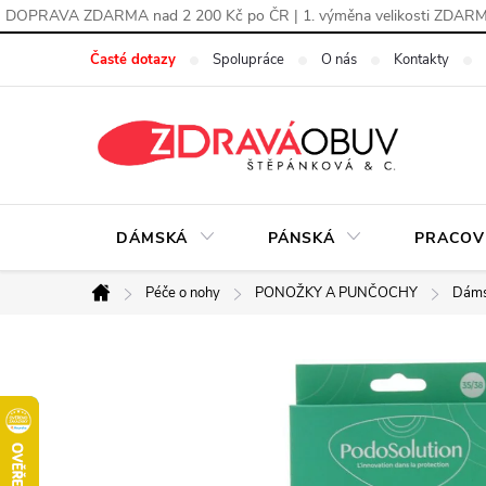
DOPRAVA ZDARMA nad 2 200 Kč po ČR | 1. výměna velikosti ZDAR
Přejít
Časté dotazy
Spolupráce
O nás
Kontakty
na
obsah
DÁMSKÁ
PÁNSKÁ
PRACOV
Péče o nohy
PONOŽKY A PUNČOCHY
Dáms
Domů