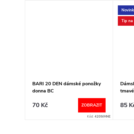
Novink
Tip na
é a
BARI 20 DEN dámské ponožky
Dámsk
ITBS-
donna BC
tmavé
70 Kč
85 K
BRAZIT
ZOBRAZIT
Kód:
2589/35-
Kód:
4209/HNE