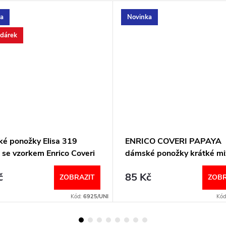
a
Novinka
 dárek
é ponožky Elisa 319
ENRICO COVERI PAPAYA
 se vzorkem Enrico Coveri
dámské ponožky krátké mi
č
85 Kč
ZOBRAZIT
ZOBR
Kód:
6925/UNI
Kód