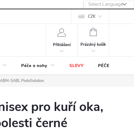
návka
CZK
NÁKUPNÍ
KOŠÍK
Prázdný košík
Přihlášení
Péče o nohy
SLEVY
PÉČE O OBUV
S-SABM-SABL PodoSolution
isex pro kuří oka,
olesti černé