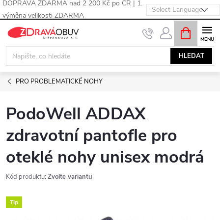
DOPRAVA ZDARMA nad 2 200 Kč po ČR | 1.
výměna velikosti ZDARMA
Přejít
NÁKUPNÍ
KOŠÍK
na
obsah
HLEDAT
PRO PROBLEMATICKÉ NOHY
PodoWell ADDAX
zdravotní pantofle pro
oteklé nohy unisex modrá
Kód produktu:
Zvolte variantu
Tip