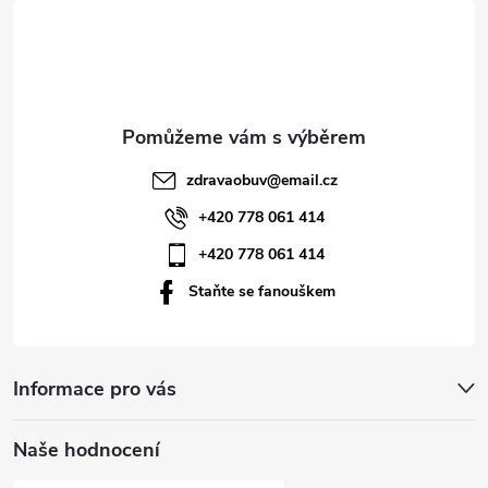
á
p
a
t
zdravaobuv
@
email.cz
í
+420 778 061 414
+420 778 061 414
Staňte se fanouškem
Informace pro vás
Naše hodnocení