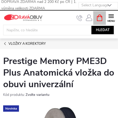
DOPRAVA ZDARMA nad 2 200 Kč po ČR | 1.
výměna velikosti ZDARMA
Přejít
NÁKUPNÍ
KOŠÍK
na
obsah
HLEDAT
VLOŽKY A KOREKTORY
Prestige Memory PME3D
Plus Anatomická vložka do
obuvi univerzální
Kód produktu:
Zvolte variantu
Novinka