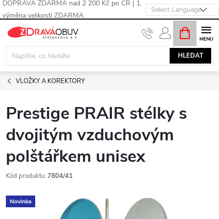
DOPRAVA ZDARMA nad 2 200 Kč po ČR | 1.
výměna velikosti ZDARMA
Přejít
NÁKUPNÍ
KOŠÍK
na
obsah
HLEDAT
VLOŽKY A KOREKTORY
Prestige PRAIR stélky s
dvojitým vzduchovým
polštářkem unisex
Kód produktu:
7804/41
Novinka