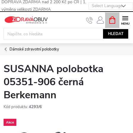
DOPRAVA ZDARMA nad 2 200 Kč po ČR | 1.
výměna velikosti ZDARMA
Přejít
NÁKUPNÍ
KOŠÍK
na
obsah
HLEDAT
Dámské zdravotní polobotky
SUSANNA polobotka
05351-906 černá
Berkemann
Kód produktu:
4293/6
Akce