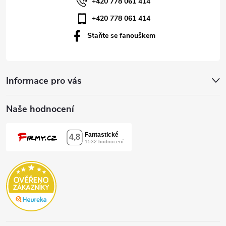
í
+420 778 061 414
+420 778 061 414
Staňte se fanouškem
Informace pro vás
Naše hodnocení