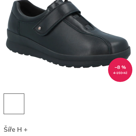
–8 %
4 159 Kč
Šíře H +