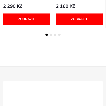
2 290 Kč
2 160 Kč
ZOBRAZIT
ZOBRAZIT
Z
á
p