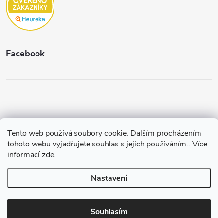
Facebook
Tento web používá soubory cookie. Dalším procházením
Copyright 2026
Štěpánková & C.
. Všechna práva vyhrazena.
Upravit
tohoto webu vyjadřujete souhlas s jejich používáním.. Více
nastavení cookies
informací
zde
.
Vytvořil a spravuje
Pohání Shoptet
Nastavení
Souhlasím