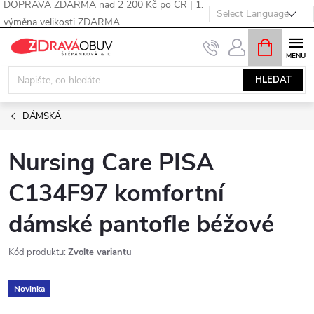
DOPRAVA ZDARMA nad 2 200 Kč po ČR | 1.
výměna velikosti ZDARMA
Přejít
NÁKUPNÍ
KOŠÍK
na
obsah
HLEDAT
DÁMSKÁ
Nursing Care PISA
C134F97 komfortní
dámské pantofle béžové
Kód produktu:
Zvolte variantu
Novinka