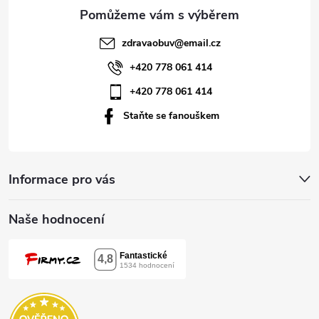
a
t
zdravaobuv
@
email.cz
í
+420 778 061 414
+420 778 061 414
Staňte se fanouškem
Informace pro vás
Naše hodnocení