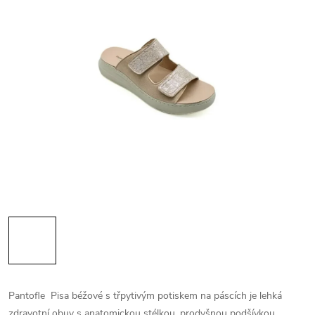
Pantofle Pisa béžové s třpytivým potiskem na páscích je lehká
zdravotní obuv s anatomickou stélkou, prodyšnou podšívkou.