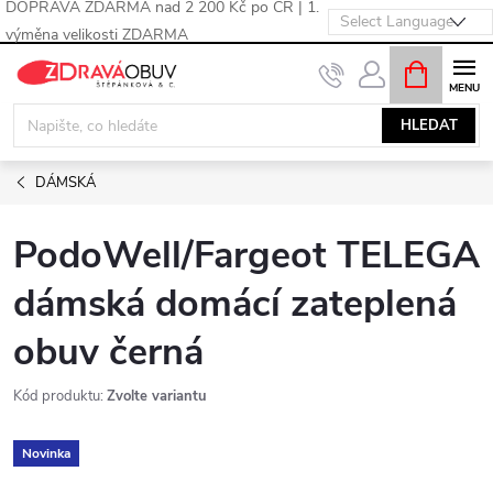
DOPRAVA ZDARMA nad 2 200 Kč po ČR | 1.
výměna velikosti ZDARMA
Přejít
NÁKUPNÍ
KOŠÍK
na
obsah
HLEDAT
DÁMSKÁ
PodoWell/Fargeot TELEGA
dámská domácí zateplená
obuv černá
Kód produktu:
Zvolte variantu
Novinka