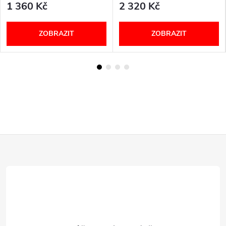
1 360 Kč
2 320 Kč
ZOBRAZIT
ZOBRAZIT
Z
á
p
a