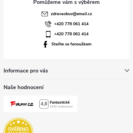
t
zdravaobuv
@
email.cz
í
+420 778 061 414
+420 778 061 414
Staňte se fanouškem
Informace pro vás
Naše hodnocení