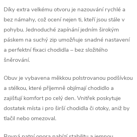
Díky extra velkému otvoru je nazouvání rychlé a
bez námahy, což ocení nejen ti, kteří jsou stále v
pohybu. Jednoduché zapínání jedním širokým
páskem na suchý zip umožňuje snadné nastavení
a perfektní fixaci chodidla – bez složitého
šněrování.
Obuv je vybavena měkkou polstrovanou podšívkou
a stélkou, které příjemně objímají chodidlo a
zajišťují komfort po celý den. Vnitřek poskytuje
dostatek místa i pro širší chodidla či otoky, aniž by
tlačil nebo omezoval.
Rovná patní opora nabízí stabilitu a jemnou