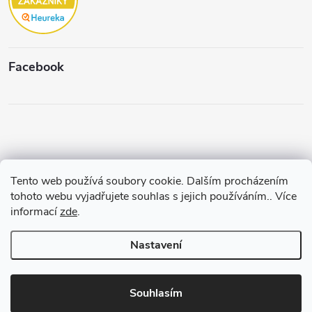
Facebook
Tento web používá soubory cookie. Dalším procházením
Copyright 2026
Štěpánková & C.
. Všechna práva vyhrazena.
Upravit
tohoto webu vyjadřujete souhlas s jejich používáním.. Více
nastavení cookies
informací
zde
.
Vytvořil a spravuje
Pohání Shoptet
Nastavení
Souhlasím