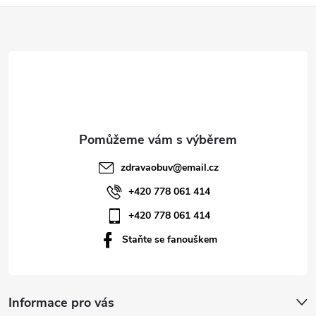
Z
á
p
a
t
zdravaobuv
@
email.cz
í
+420 778 061 414
+420 778 061 414
Staňte se fanouškem
Informace pro vás