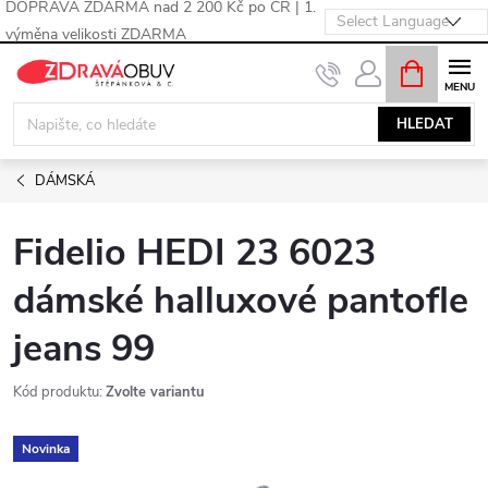
DOPRAVA ZDARMA nad 2 200 Kč po ČR | 1.
výměna velikosti ZDARMA
Přejít
NÁKUPNÍ
KOŠÍK
na
obsah
HLEDAT
DÁMSKÁ
Fidelio HEDI 23 6023
dámské halluxové pantofle
jeans 99
Kód produktu:
Zvolte variantu
Novinka