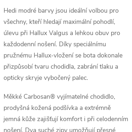
Hedi modré barvy jsou ideální volbou pro
všechny, kteří hledají maximální pohodlí,
úlevu při Hallux Valgus a lehkou obuv pro
každodenní nošení. Díky speciálnímu
pružnému Hallux‑vložení se bota dokonale
přizpůsobí tvaru chodidla, zabrání tlaku a
opticky skryje vybočený palec.
Měkké Carbosan® vyjímatelné chodidlo,
prodyšná kožená podšívka a extrémně
jemná kůže zajišťují komfort i při celodenním
nošení. Dva suché zipy umožňují přesné