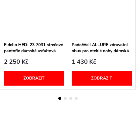
Fidelio HEDI 23 7031 strečové
PodoWell ALLURE zdravotní
pantofle dámské asfaltová
obuv pro oteklé nohy dámská
metalická 18
černá
2 250 Kč
1 430 Kč
ZOBRAZIT
ZOBRAZIT