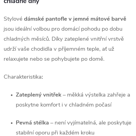
chladné dny
Stylové
dámské pantofle v jemné mátové barvě
jsou ideální volbou pro domácí pohodu po dobu
chladných měsíců. Díky zateplené vnitřní vrstvě
udrží vaše chodidla v příjemném teple, ať už
relaxujete nebo se pohybujete po domě.
Charakteristika
:
Zateplený vnitřek
– měkká výstelka zahřeje a
poskytne komfort i v chladném počasí
Pevná stélka
– není vyjímatelná, ale poskytuje
stabilní oporu při každém kroku