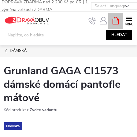
DOPRAVA ZDARMA nad 2 200 Kč po ČR | 1.
výměna velikosti ZDARMA
Přejít
NÁKUPNÍ
KOŠÍK
na
obsah
HLEDAT
DÁMSKÁ
Grunland GAGA CI1573
dámské domácí pantofle
mátové
Kód produktu:
Zvolte variantu
Novinka