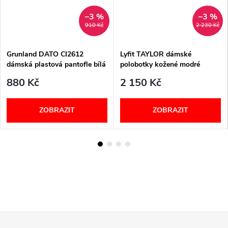
–3 %
–3 %
910 Kč
2 230 Kč
Grunland DATO CI2612
Lyfit TAYLOR dámské
dámská plastová pantofle bílá
polobotky kožené modré
880 Kč
2 150 Kč
ZOBRAZIT
ZOBRAZIT
Z