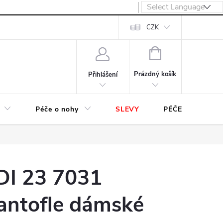
návka
CZK
NÁKUPNÍ
KOŠÍK
Prázdný košík
Přihlášení
Péče o nohy
SLEVY
PÉČE O OBUV
DI 23 7031
antofle dámské