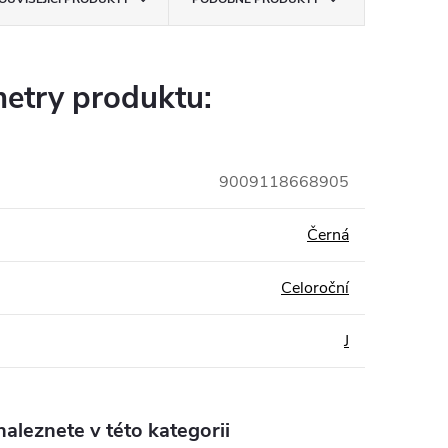
etry produktu:
9009118668905
Černá
Celoroční
J
aleznete v této kategorii