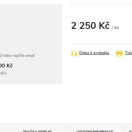
2 250 Kč
/ ks
Měrná
cena:
Dotaz k produktu
Tisk
 nebo napište email
00 Kč
LIKU
ZNAČKA
FIDELIO
OSTATNÍ INFORMACE
S