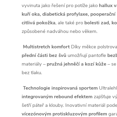
vyvinuta jako řešení pro potíže jako
hallux v
kuří oka, diabetická profylaxe, pooperační 
citlivá pokožka
, ale také pro
bolesti zad, ko
způsobené nadváhou nebo věkem.
Multistretch komfort
Díky měkce polstrov
přední části bez švů
umožňují pantofle
bez
materiály –
pružná jehněčí a kozí kůže
– se
bez tlaku.
Technologie inspirovaná sportem
Ultralehk
integrovaným rebound efektem
zajišťuje v
šetří páteř a klouby. Inovativní materiál pod
vícezónovým protiskluzovým profilem
gara