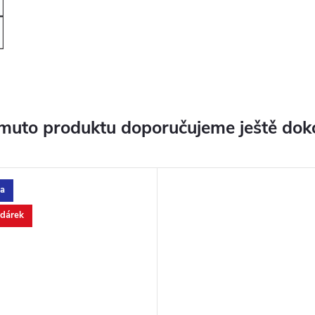
muto produktu doporučujeme ještě dok
a
 dárek