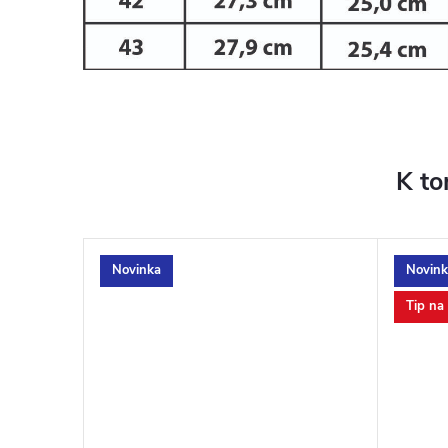
K to
Novinka
Novink
Tip na