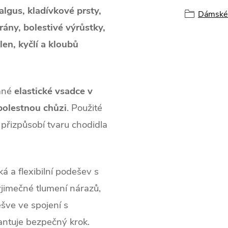
algus, kladívkové prsty,
Dámské 
rány, bolestivé výrůstky,
len, kyčlí a kloubů
ané
elastické vsadce v
bolestnou chůzi
. Použité
 přizpůsobí tvaru chodidla
á a flexibilní podešev s
ýjimečné tlumení nárazů,
ešve ve spojení s
ntuje bezpečný krok.