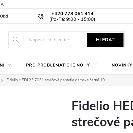
MA
+420 778 061 414
Obchodní podmínky
Podmínky ochrany osobních údajů
Moje objed
HLEDAT
NÍ
PRO PROBLEMATICKÉ NOHY
NOVINKY
Fidelio HEDI 23 7031 strečové pantofle dámské černé 10
Fidelio HE
strečové p