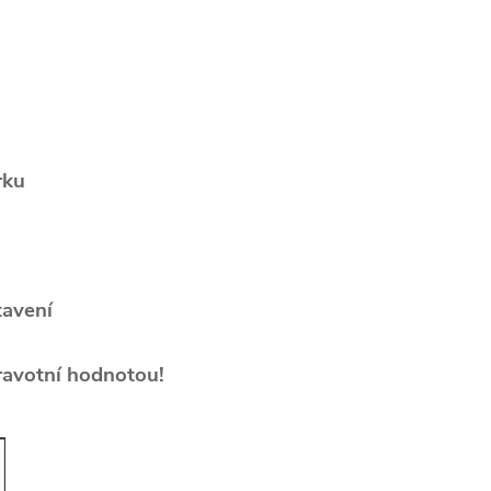
rku
tavení
ravotní hodnotou!