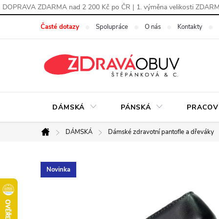
DOPRAVA ZDARMA nad 2 200 Kč po ČR | 1. výměna velikosti ZDAR
Přejít
Časté dotazy
Spolupráce
O nás
Kontakty
na
obsah
DÁMSKÁ
PÁNSKÁ
PRACOV
DÁMSKÁ
Dámské zdravotní pantofle a dřeváky
Domů
Novinka