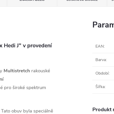
Param
x Hedi J" v provedení
EAN
:
Barva
:
dy
Multistretch
rakouské
Období
:
ní
Šířka
:
né pro široké spektrum
Produkt n
Tato obuv byla speciálně