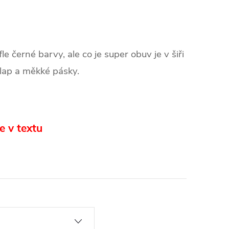
 černé barvy, ale co je super obuv je v šiři
šlap a měkké pásky.
e v textu