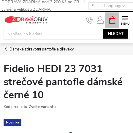
DOPRAVA ZDARMA nad 2 200 Kč po ČR | 1.
výměna velikosti ZDARMA
Přejít
NÁKUPNÍ
KOŠÍK
na
obsah
HLEDAT
Dámské zdravotní pantofle a dřeváky
Fidelio HEDI 23 7031
strečové pantofle dámské
černé 10
Kód produktu:
Zvolte variantu
Novinka