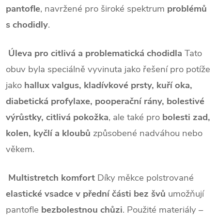
pantofle
, navržené pro široké spektrum
problémů
s chodidly
.
Úleva pro citlivá a problematická chodidla
Tato
obuv byla speciálně vyvinuta jako řešení pro potíže
jako
hallux valgus, kladívkové prsty, kuří oka,
diabetická profylaxe, pooperační rány, bolestivé
výrůstky, citlivá pokožka
, ale také pro
bolesti zad,
kolen, kyčlí a kloubů
způsobené nadváhou nebo
věkem.
Multistretch komfort
Díky měkce polstrované
elastické vsadce v přední části bez švů
umožňují
pantofle
bezbolestnou chůzi
. Použité materiály –