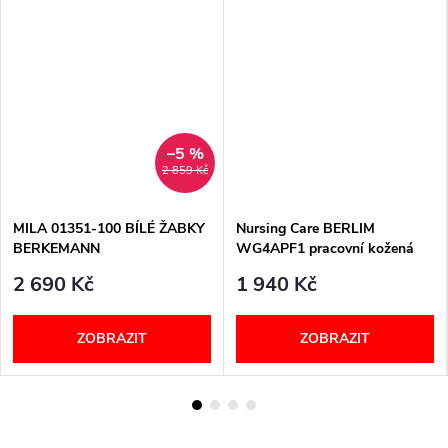
–5 %
2 859 Kč
MILA 01351-100 BÍLÉ ŽABKY
Nursing Care BERLIM
BERKEMANN
WG4APF1 pracovní kožená
pratelná obuv s certifikací
2 690 Kč
1 940 Kč
dámská s páskem květy
ZOBRAZIT
ZOBRAZIT