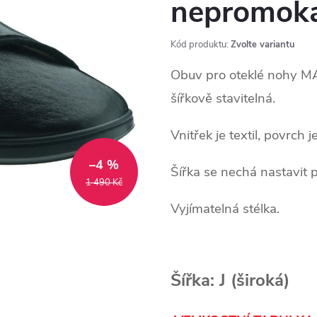
nepromoka
Kód produktu:
Zvolte variantu
Obuv pro oteklé nohy MA
šířkově stavitelná.
Vnitřek je textil, povrch j
–4 %
Šířka se nechá nastavit 
1 490 Kč
Vyjímatelná stélka.
Šířka: J (široká)