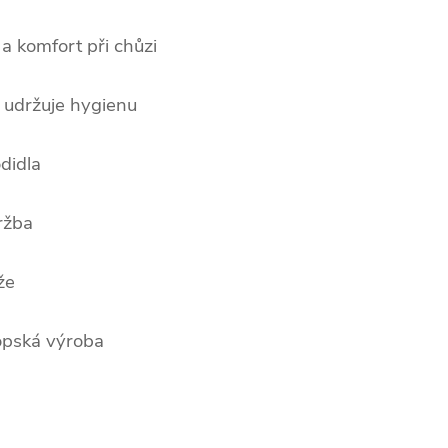
 a komfort při chůzi
, udržuje hygienu
didla
ržba
že
ropská výroba