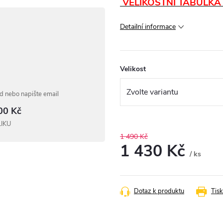
VELIKOSTNÍ TABULKA
Detailní informace
Velikost
 nebo napište email
00 Kč
LIKU
1 490 Kč
1 430 Kč
/ ks
Měrná
cena:
Dotaz k produktu
Tisk