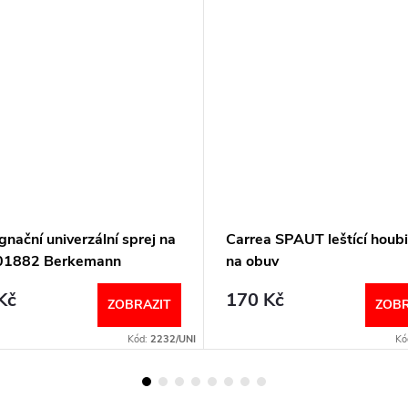
nační univerzální sprej na
Carrea SPAUT leštící houb
01882 Berkemann
na obuv
Kč
170 Kč
ZOBRAZIT
ZOBR
Kód:
2232/UNI
Kó