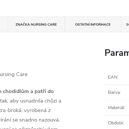
ZNAČKA
NURSING CARE
OSTATNÍ INFORMACE
S
Param
ursing Care
EAN
:
m chodidlům a patří do
Barva
:
ak, aby usnadnila chůzi a
Materiál
:
tra široká, vyrobená z
írání se snadno nazouvá.
Období
: