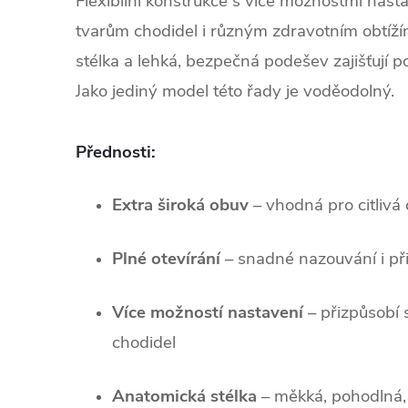
Flexibilní konstrukce s více možnostmi nast
tvarům chodidel i různým zdravotním obtíž
stélka a lehká, bezpečná podešev zajišťují p
Jako jediný model této řady je voděodolný.
Přednosti:
Extra široká obuv
– vhodná pro citlivá 
Plné otevírání
– snadné nazouvání i při
Více možností nastavení
– přizpůsobí 
chodidel
Anatomická stélka
– měkká, pohodlná,