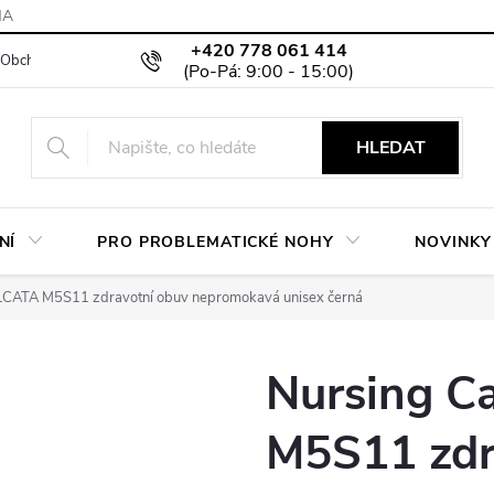
MA
+420 778 061 414
Obchodní podmínky
Podmínky ochrany osobních údajů
Moje objed
HLEDAT
NÍ
PRO PROBLEMATICKÉ NOHY
NOVINKY
LCATA M5S11 zdravotní obuv nepromokavá unisex černá
Nursing C
M5S11 zdr