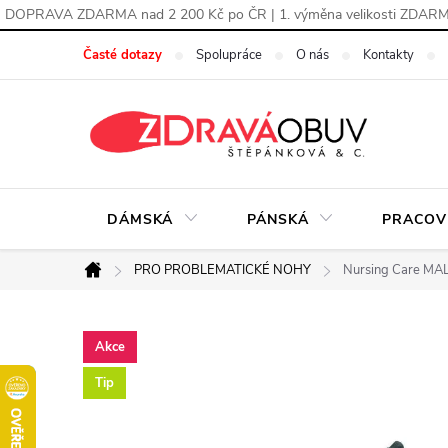
DOPRAVA ZDARMA nad 2 200 Kč po ČR | 1. výměna velikosti ZDAR
Přejít
Časté dotazy
Spolupráce
O nás
Kontakty
na
obsah
DÁMSKÁ
PÁNSKÁ
PRACOV
PRO PROBLEMATICKÉ NOHY
Nursing Care MA
Domů
Akce
Tip