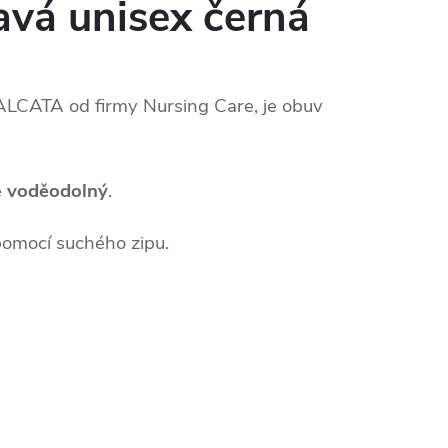
vá unisex černá
LCATA od firmy Nursing Care, je obuv
e
voděodolný
.
pomocí suchého zipu.