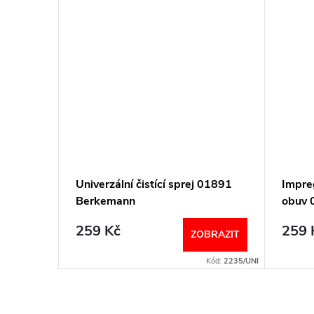
Univerzální čistící sprej 01891
Impreg
Berkemann
obuv 
259 Kč
259 
BRAZIT
ZOBRAZIT
Kód:
6598/UNI
Kód:
2235/UNI