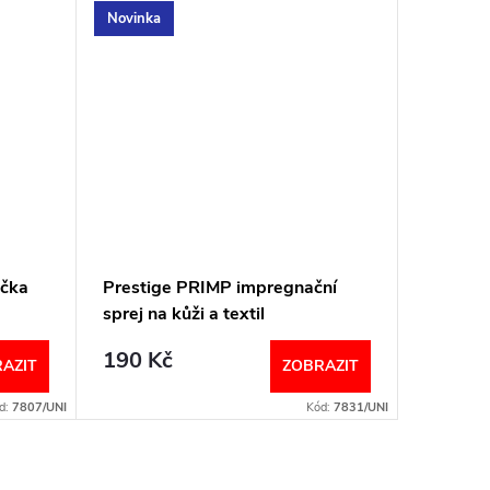
Novinka
Novinka
ička
Prestige PRIMP impregnační
Prestig
sprej na kůži a textil
prostřed
190 Kč
175 K
AZIT
ZOBRAZIT
d:
7807/UNI
Kód:
7831/UNI