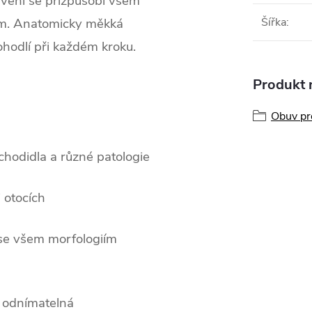
avení se přizpůsobí všem
ím. Anatomicky měkká
Šířka
:
ohodlí při každém kroku.
Produkt n
Obuv pr
chodidla a různé patologie
 otocích
se všem morfologiím
 odnímatelná