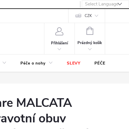
návka
CZK
NÁKUPNÍ
KOŠÍK
Prázdný košík
Přihlášení
Péče o nohy
SLEVY
PÉČE O OBUV
are MALCATA
avotní obuv