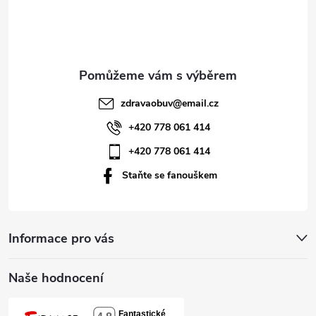
p
a
t
zdravaobuv
@
email.cz
í
+420 778 061 414
+420 778 061 414
Staňte se fanouškem
Informace pro vás
Naše hodnocení