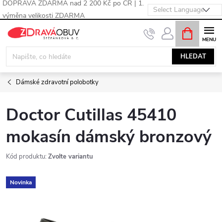
DOPRAVA ZDARMA nad 2 200 Kč po ČR | 1.
výměna velikosti ZDARMA
Přejít
NÁKUPNÍ
KOŠÍK
na
obsah
HLEDAT
Dámské zdravotní polobotky
Doctor Cutillas 45410
mokasín dámský bronzový
Kód produktu:
Zvolte variantu
Novinka