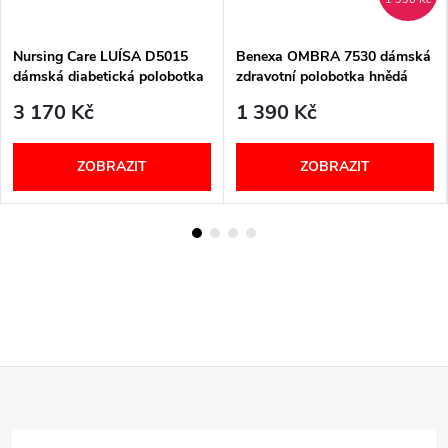
Nursing Care LUÍSA D5015
Benexa OMBRA 7530 dámská
dámská diabetická polobotka
zdravotní polobotka hnědá
taupe
3 170 Kč
1 390 Kč
ZOBRAZIT
ZOBRAZIT
Z
á