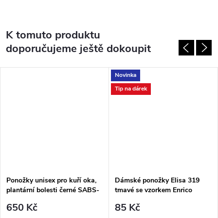
K tomuto produktu
doporučujeme ještě dokoupit
Novinka
Tip na dárek
Ponožky unisex pro kuří oka,
Dámské ponožky Elisa 319
plantární bolesti černé SABS-
tmavé se vzorkem Enrico
SABM-SABL PodoSolution
Coveri
650 Kč
85 Kč