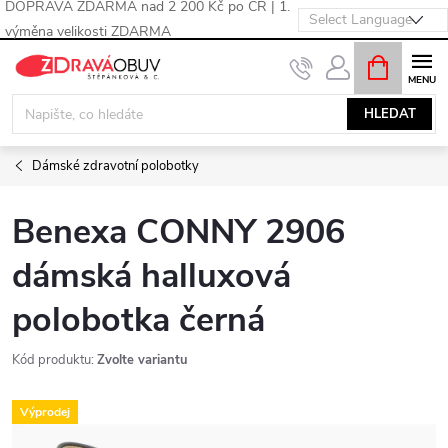
DOPRAVA ZDARMA nad 2 200 Kč po ČR | 1.
výměna velikosti ZDARMA
Přejít
NÁKUPNÍ
KOŠÍK
na
obsah
HLEDAT
Dámské zdravotní polobotky
Benexa CONNY 2906
dámská halluxová
polobotka černá
Kód produktu:
Zvolte variantu
Výprodej