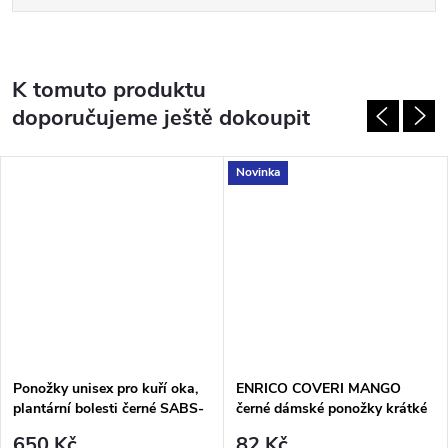
K tomuto produktu
doporučujeme ještě dokoupit
Novinka
Ponožky unisex pro kuří oka,
ENRICO COVERI MANGO
plantární bolesti černé SABS-
černé dámské ponožky krátké
SABM-SABL PodoSolution
650 Kč
82 Kč