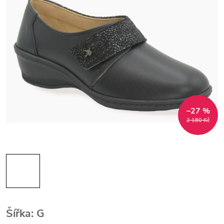
–27 %
2 180 Kč
Šířka: G