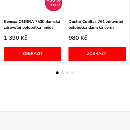
–30 %
1 990 Kč
Benexa OMBRA 7530 dámská
Doctor Cutillas 761 zdravotní
zdravotní polobotka hnědá
polobotka dámská černá
1 390 Kč
980 Kč
ZOBRAZIT
ZOBRAZIT
Z