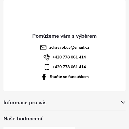
á
p
a
t
zdravaobuv
@
email.cz
í
+420 778 061 414
+420 778 061 414
Staňte se fanouškem
Informace pro vás
Naše hodnocení