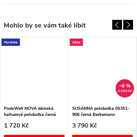
Novinka
Akce
–8 %
4 159 Kč
PodoWell NOVA dámská
SUSANNA polobotka 05351-
halluxová polobotka černá
906 černá Berkemann
1 720 Kč
3 790 Kč