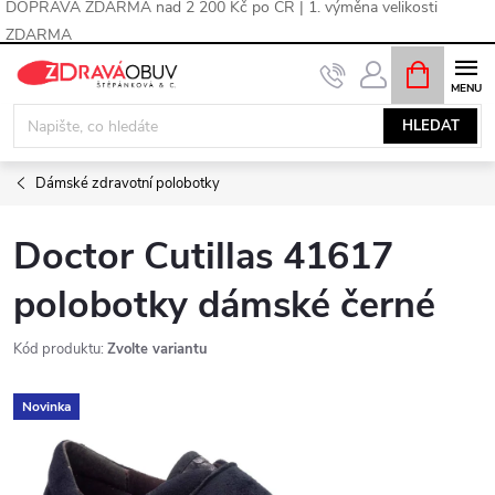
DOPRAVA ZDARMA nad 2 200 Kč po ČR | 1. výměna velikosti
ZDARMA
Přejít
NÁKUPNÍ
KOŠÍK
na
obsah
HLEDAT
Dámské zdravotní polobotky
Doctor Cutillas 41617
polobotky dámské černé
Kód produktu:
Zvolte variantu
Novinka