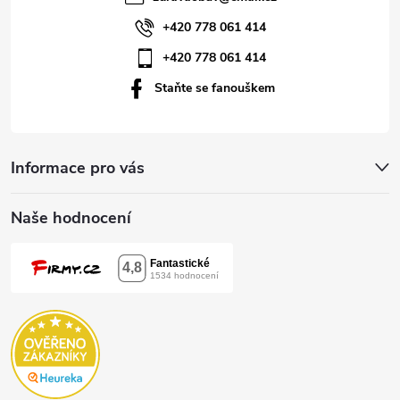
í
+420 778 061 414
+420 778 061 414
Staňte se fanouškem
Informace pro vás
Naše hodnocení