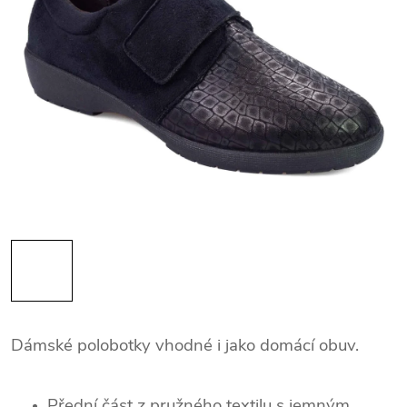
Dámské polobotky vhodné i jako domácí obuv.
Přední část z pružného textilu s jemným