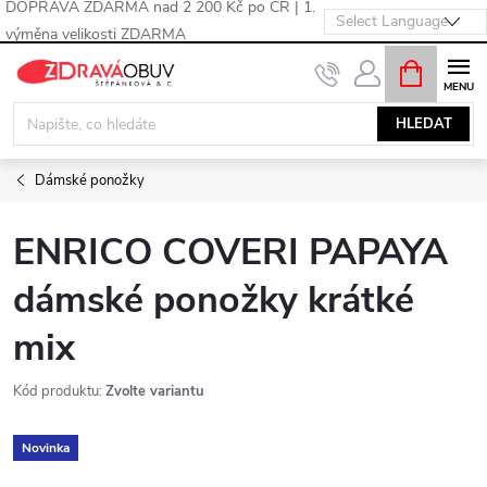
DOPRAVA ZDARMA nad 2 200 Kč po ČR | 1.
výměna velikosti ZDARMA
Přejít
NÁKUPNÍ
KOŠÍK
na
obsah
HLEDAT
Dámské ponožky
ENRICO COVERI PAPAYA
dámské ponožky krátké
mix
Kód produktu:
Zvolte variantu
Novinka