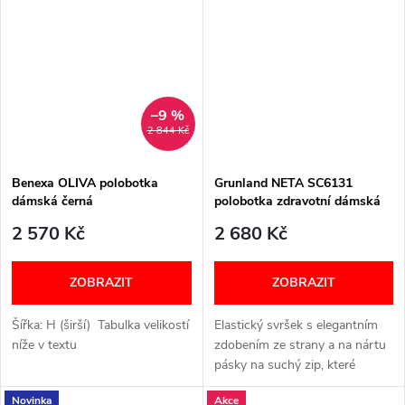
Pohodlný střih Elastický...
–9 %
2 844 Kč
Benexa OLIVA polobotka
Grunland NETA SC6131
dámská černá
polobotka zdravotní dámská
černá
2 570 Kč
2 680 Kč
ZOBRAZIT
ZOBRAZIT
Šířka: H (širší) Tabulka velikostí
Elastický svršek s elegantním
níže v textu
zdobením ze strany a na nártu
pásky na suchý zip, které
umožňují lepší přizpůsobení se
Novinka
Akce
chodidlu. Horní pásek a lem