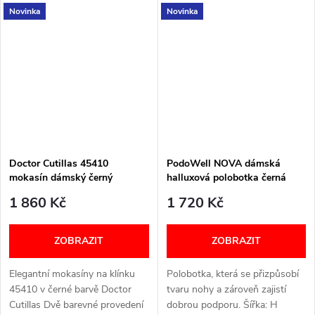
Novinka
Novinka
BAREFOOT OBUV, ALE S
(široký) VELIKOSTNÍ TABULKA
KLASICKOU PODRÁŽKOU,
NÍŽE V TEXTU
KTERÁ JE VELMI OHEBNÁ.
Šířka: H...
Doctor Cutillas 45410
PodoWell NOVA dámská
mokasín dámský černý
halluxová polobotka černá
1 860 Kč
1 720 Kč
ZOBRAZIT
ZOBRAZIT
Elegantní mokasíny na klínku
Polobotka, která se přizpůsobí
45410 v černé barvě Doctor
tvaru nohy a zároveň zajistí
Cutillas Dvě barevné provedení
dobrou podporu. Šířka: H