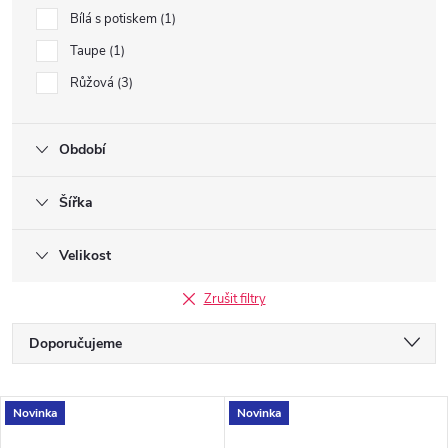
Bílá s potiskem
1
Taupe
1
Růžová
3
Období
Šířka
Velikost
Zrušit filtry
Ř
Doporučujeme
a
Nejlevnější
V
Novinka
Novinka
Nejdražší
z