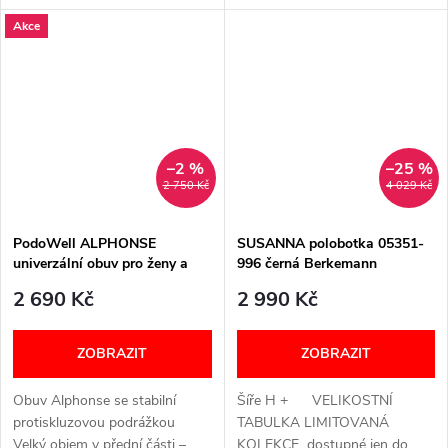
tyto černé a také v bronzové
(širší) VELIKOSTNÍ TABULKA
Akce
barvě. Pohodlný střih Elastický
lem po...
–2 %
–25 %
2 750 Kč
4 029 Kč
PodoWell ALPHONSE
SUSANNA polobotka 05351-
univerzální obuv pro ženy a
996 černá Berkemann
muže černá
2 690 Kč
2 990 Kč
ZOBRAZIT
ZOBRAZIT
Obuv Alphonse se stabilní
Šíře H + VELIKOSTNÍ
protiskluzovou podrážkou
TABULKA LIMITOVANÁ
Velký objem v přední části –
KOLEKCE dostupné jen do