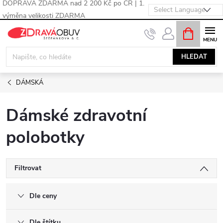
DOPRAVA ZDARMA nad 2 200 Kč po ČR | 1.
výměna velikosti ZDARMA
Přejít
NÁKUPNÍ
KOŠÍK
na
obsah
HLEDAT
DÁMSKÁ
Dámské zdravotní
polobotky
Filtrovat
Dle ceny
Dle štítku