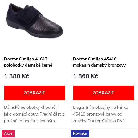
k
cm Zapínání na suchý zip Šířka:
které dodávají botám decentní
k
G+...
třpyt a...
t
t
ů
ů
Doctor Cutillas 41617
Doctor Cutillas 45410
polobotky dámské černé
mokasín dámský bronzový
1 380 Kč
1 860 Kč
ZOBRAZIT
ZOBRAZIT
Dámské polobotky vhodné i
Elegantní mokasíny na klínku
jako domácí obuv. Přední část z
45410 bronzové barvy od
pružného textilu s jemným
značky Doctor Cutillas Dvě
potiskem Zadní část a pásek ze
barevné provedení tyto v
Akce
Novinka
syntetického textilu Textilní...
bronzové a také v černé barvě.