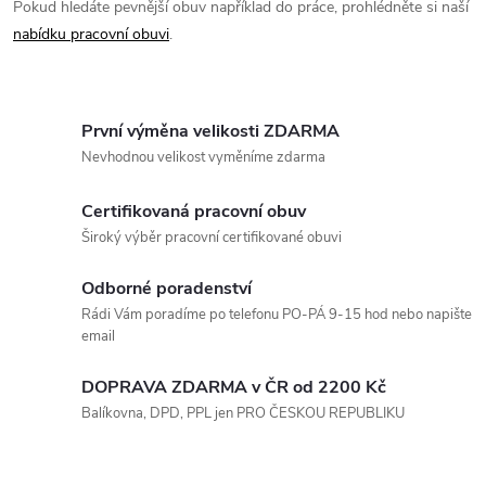
Pokud hledáte pevnější obuv například do práce, prohlédněte si naší
r
í
nabídku pracovní obuvi
.
v
k
První výměna velikosti ZDARMA
y
Nevhodnou velikost vyměníme zdarma
v
Certifikovaná pracovní obuv
ý
Široký výběr pracovní certifikované obuvi
p
Odborné poradenství
i
Rádi Vám poradíme po telefonu PO-PÁ 9-15 hod nebo napište
email
s
DOPRAVA ZDARMA v ČR od 2200 Kč
u
Balíkovna, DPD, PPL jen PRO ČESKOU REPUBLIKU