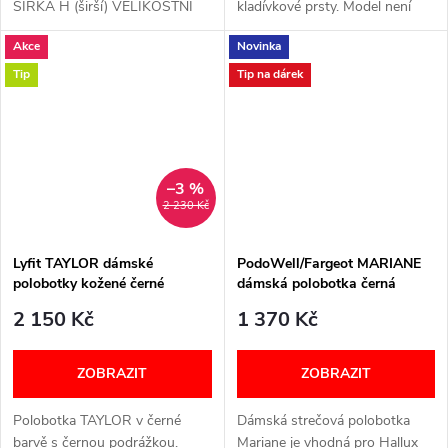
ŠÍŘKA H (širší) VELIKOSTNÍ
kladívkové prsty. Model není
TABULKA
vhodný pro široká chodidla.
Akce
Novinka
Přední část je elastická a
přizpůsobivá Zapínání na...
Tip
Tip na dárek
–3 %
2 230 Kč
Lyfit TAYLOR dámské
PodoWell/Fargeot MARIANE
polobotky kožené černé
dámská polobotka černá
2 150 Kč
1 370 Kč
ZOBRAZIT
ZOBRAZIT
Polobotka TAYLOR v černé
Dámská strečová polobotka
barvě s černou podrážkou.
Mariane je vhodná pro Hallux