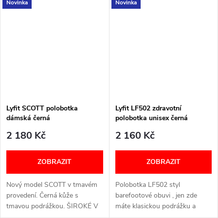
Novinka
Novinka
Ozdobné prvky dodávají
navíc uleví unaveným nohám a
eleganci. Šířká: H (širší)
ocení ho zejména ti,...
VELIKOSTNÍ TABULKA
Lyfit SCOTT polobotka
Lyfit LF502 zdravotní
dámská černá
polobotka unisex černá
2 180 Kč
2 160 Kč
ZOBRAZIT
ZOBRAZIT
Nový model SCOTT v tmavém
Polobotka LF502 styl
provedení. Černá kůže s
barefootové obuvi , jen zde
tmavou podrážkou. ŠIROKÉ V
máte klasickou podrážku a
PRSTNÍ ČÁSTI JAKO
vyjímatelnou vložku. Šířka: H