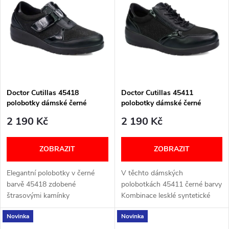
ý
Nejprodávanější
e
p
Abecedně
n
i
í
s
p
Doctor Cutillas 45418
Doctor Cutillas 45411
polobotky dámské černé
polobotky dámské černé
p
r
2 190 Kč
2 190 Kč
r
o
ZOBRAZIT
ZOBRAZIT
o
d
Elegantní polobotky v černé
V těchto dámských
d
barvě 45418 zdobené
polobotkách 45411 černé barvy
u
štrasovými kamínky
Kombinace lesklé syntetické
u
Vyjímatelná stélka
kůže a umělý semiš Boční
Novinka
Novinka
Podpatek/klínek o výšce cca 4
strany zdobí černé kamínky,