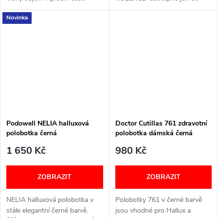
bez vyčnívajících švů, šetrné k
vyprodání zásob
Novinka
citlivým chodidlům Tři široké
pásky na suchý zip –...
Podowell NELIA halluxová
Doctor Cutillas 761 zdravotní
polobotka černá
polobotka dámská černá
1 650 Kč
980 Kč
ZOBRAZIT
ZOBRAZIT
NELIA halluxová polobotka v
Polobotky 761 v černé barvě
stále elegantní černé barvě.
jsou vhodné pro Hallux a