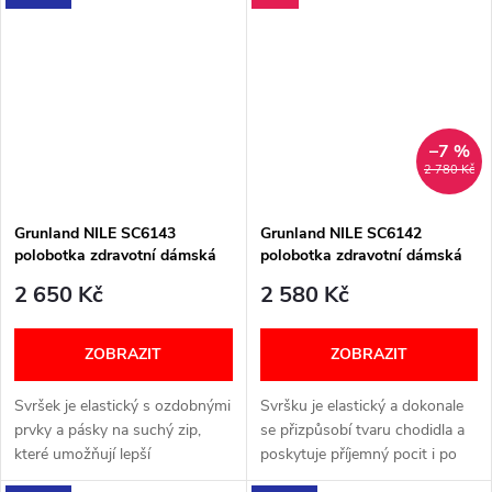
paty ve stříbrné barvě dodává...
–7 %
2 780 Kč
Grunland NILE SC6143
Grunland NILE SC6142
polobotka zdravotní dámská
polobotka zdravotní dámská
černá
černá
2 650 Kč
2 580 Kč
ZOBRAZIT
ZOBRAZIT
Svršek je elastický s ozdobnými
Svršku je elastický a dokonale
prvky a pásky na suchý zip,
se přizpůsobí tvaru chodidla a
které umožňují lepší
poskytuje příjemný pocit i po
přizpůsobení se chodidlu.
celodenním nošení. Širší střih