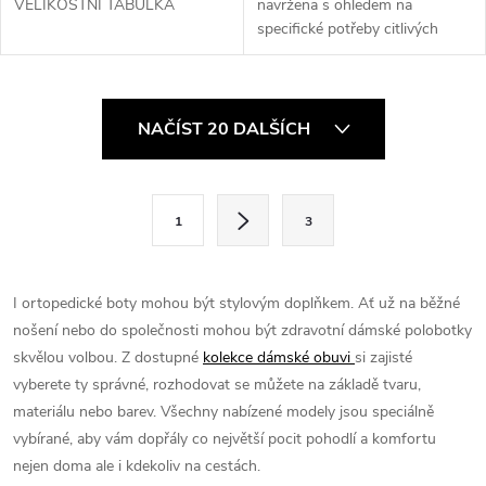
VELIKOSTNÍ TABULKA
navržena s ohledem na
specifické potřeby citlivých
chodidel. Pružný materiál
Bezešvá konstrukci v prstové
části Snadnému zapínání ...
O
NAČÍST 20 DALŠÍCH
v
l
S
1
3
t
á
r
d
á
I ortopedické boty mohou být stylovým doplňkem. Ať už na běžné
a
n
nošení nebo do společnosti mohou být zdravotní dámské polobotky
k
skvělou volbou. Z dostupné
kolekce dámské obuvi
si zajisté
c
o
vyberete ty správné, rozhodovat se můžete na základě tvaru,
í
materiálu nebo barev. Všechny nabízené modely jsou speciálně
v
vybírané, aby vám dopřály co největší pocit pohodlí a komfortu
á
p
nejen doma ale i kdekoliv na cestách.
n