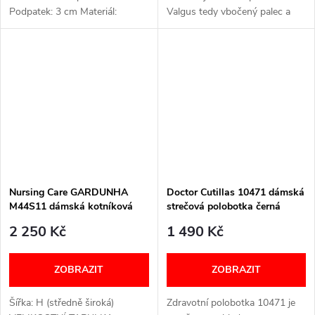
Podpatek: 3 cm Materiál:
Valgus tedy vbočený palec a
Kožený svršek a syntetická
kladívkové prsty. Obuv má
podšívka, PU podešev
vyjímatelnou stélkou, takže
Vyjímatelná vložka: Ano
můžete vyměnit za vlastní
ŠIROKÉ V PRSTNÍ ČÁSTI...
ortopedické...
Nursing Care GARDUNHA
Doctor Cutillas 10471 dámská
M44S11 dámská kotníková
strečová polobotka černá
obuv černá
2 250 Kč
1 490 Kč
ZOBRAZIT
ZOBRAZIT
Šířka: H (středně široká)
Zdravotní polobotka 10471 je