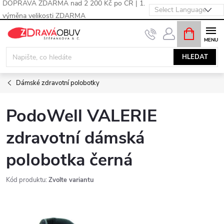
DOPRAVA ZDARMA nad 2 200 Kč po ČR | 1.
výměna velikosti ZDARMA
Přejít
NÁKUPNÍ
KOŠÍK
na
obsah
HLEDAT
Dámské zdravotní polobotky
PodoWell VALERIE
zdravotní dámská
polobotka černá
Kód produktu:
Zvolte variantu