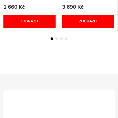
Berkemann
1 660 Kč
3 690 Kč
ZOBRAZIT
ZOBRAZIT
Z
á
p