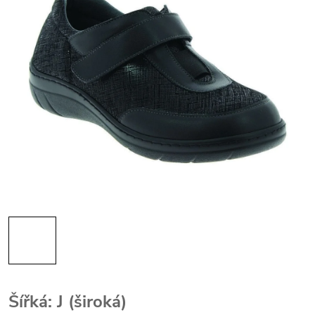
Šířká: J (široká)