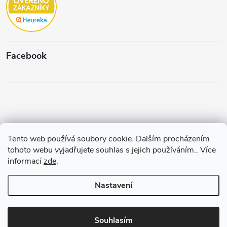
Facebook
Tento web používá soubory cookie. Dalším procházením
Copyright 2026
Štěpánková & C.
. Všechna práva vyhrazena.
Upravit
tohoto webu vyjadřujete souhlas s jejich používáním.. Více
nastavení cookies
informací
zde
.
Vytvořil a spravuje
Pohání Shoptet
Nastavení
Souhlasím