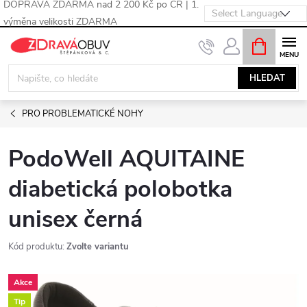
DOPRAVA ZDARMA nad 2 200 Kč po ČR | 1.
výměna velikosti ZDARMA
Přejít
NÁKUPNÍ
KOŠÍK
na
obsah
HLEDAT
PRO PROBLEMATICKÉ NOHY
PodoWell AQUITAINE
diabetická polobotka
unisex černá
Kód produktu:
Zvolte variantu
Akce
Tip