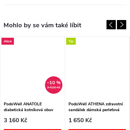
Akce
Tip
–10 %
3 520 Kč
PodoWell ANATOLE
PodoWell ATHENA zdravotní
diabetická kotníková obuv
sandálek dámská perleťová
unisex černá
3 160 Kč
1 650 Kč