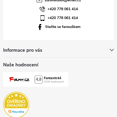
zdravaobuv
@
email.cz
í
+420 778 061 414
+420 778 061 414
Staňte se fanouškem
Informace pro vás
Naše hodnocení