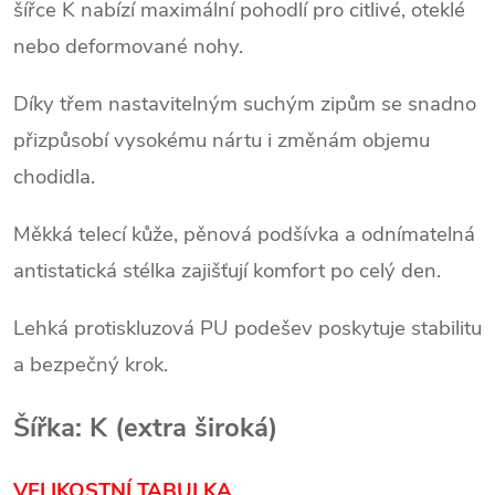
šířce K nabízí maximální pohodlí pro citlivé, oteklé
nebo deformované nohy.
Díky třem nastavitelným suchým zipům se snadno
přizpůsobí vysokému nártu i změnám objemu
chodidla.
Měkká telecí kůže, pěnová podšívka a odnímatelná
antistatická stélka zajišťují komfort po celý den.
Lehká protiskluzová PU podešev poskytuje stabilitu
a bezpečný krok.
Šířka: K (extra široká)
VELIKOSTNÍ TABULKA