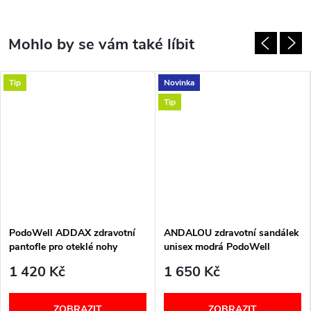
Tip
Novinka
Tip
PodoWell ADDAX zdravotní
ANDALOU zdravotní sandálek
pantofle pro oteklé nohy
unisex modrá PodoWell
unisex modrá
1 420 Kč
1 650 Kč
ZOBRAZIT
ZOBRAZIT