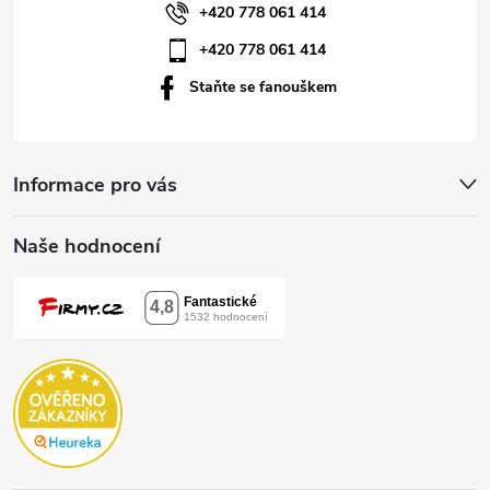
í
+420 778 061 414
+420 778 061 414
Staňte se fanouškem
Informace pro vás
Naše hodnocení