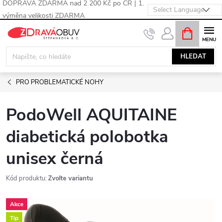
DOPRAVA ZDARMA nad 2 200 Kč po ČR | 1.
výměna velikosti ZDARMA
Přejít
NÁKUPNÍ
KOŠÍK
na
obsah
HLEDAT
PRO PROBLEMATICKÉ NOHY
PodoWell AQUITAINE
diabetická polobotka
unisex černá
Kód produktu:
Zvolte variantu
Akce
Tip