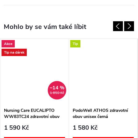
Akce
Tip
Tip na dárek
–14 %
1 850 Kč
Nursing Care EUCALIPTO
PodoWell ATHOS zdravotní
WW83TC24 zdravotní obuv
obuv unisex černá
unisex hnědá
1 590 Kč
1 580 Kč