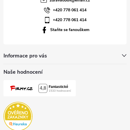
zdravaobuv
@
email.cz
í
+420 778 061 414
+420 778 061 414
Staňte se fanouškem
Informace pro vás
Naše hodnocení