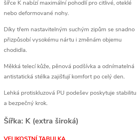
šířce K nabízí maximální pohodlí pro citlivé, oteklé
nebo deformované nohy.
Díky třem nastavitelným suchým zipům se snadno
přizpůsobí vysokému nártu i změnám objemu
chodidla.
Měkká telecí kůže, pěnová podšívka a odnímatelná
antistatická stélka zajišťují komfort po celý den.
Lehká protiskluzová PU podešev poskytuje stabilitu
a bezpečný krok.
Šířka: K (extra široká)
VELIKOSTNÍ TABULKA