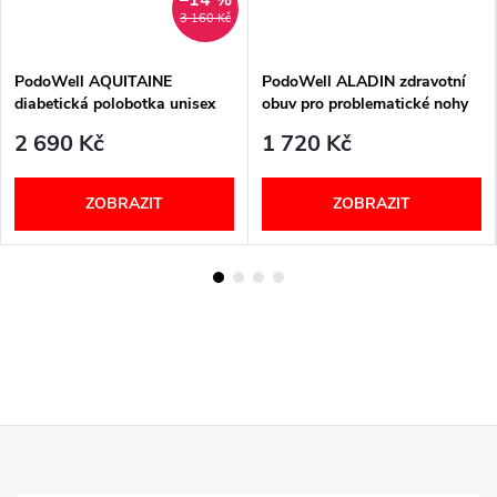
3 160 Kč
PodoWell AQUITAINE
PodoWell ALADIN zdravotní
diabetická polobotka unisex
obuv pro problematické nohy
černá
unisex černá
2 690 Kč
1 720 Kč
ZOBRAZIT
ZOBRAZIT
Z