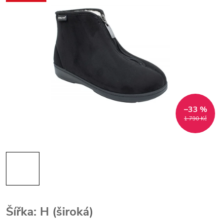
–33 %
1 790 Kč
Šířka: H (široká)