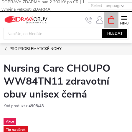
DOPRAVA ZDARMA nad 2 200 Kč po ČR | 1.
výměna velikosti ZDARMA
Přejít
NÁKUPNÍ
KOŠÍK
na
obsah
HLEDAT
PRO PROBLEMATICKÉ NOHY
Nursing Care CHOUPO
WW84TN11 zdravotní
obuv unisex černá
Kód produktu:
4908/43
Akce
Tip na dárek