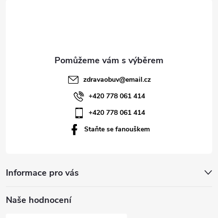
á
p
a
t
zdravaobuv
@
email.cz
í
+420 778 061 414
+420 778 061 414
Staňte se fanouškem
Informace pro vás
Naše hodnocení