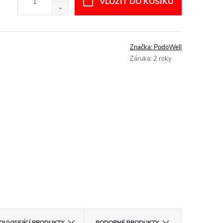
VLOŽIT DO KOŠÍKU
Značka:
PodoWell
Záruka
:
2 roky
OUVISEJÍCÍ PRODUKTY
PODOBNÉ PRODUKTY