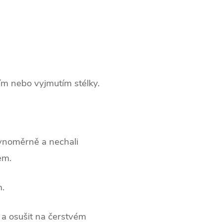
ím nebo vyjmutím stélky.
rovnoměrně a nechali
em.
m.
 a osušit na čerstvém