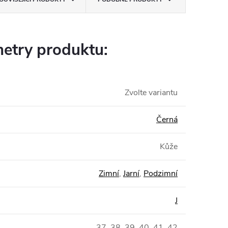
etry produktu:
Zvolte variantu
Černá
Kůže
Zimní
,
Jarní
,
Podzimní
J
37, 38, 39, 40, 41, 42