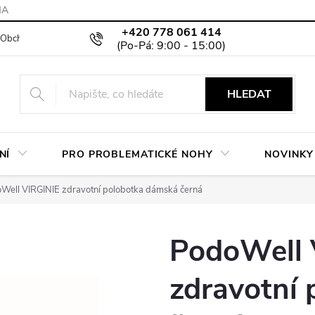
MA
+420 778 061 414
Obchodní podmínky
Podmínky ochrany osobních údajů
Moje objed
HLEDAT
NÍ
PRO PROBLEMATICKÉ NOHY
NOVINKY
Well VIRGINIE zdravotní polobotka dámská černá
PodoWell 
zdravotní