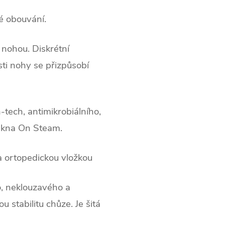
é obouvání.
 nohou. Diskrétní
sti nohy se přizpůsobí
-tech, antimikrobiálního,
vlákna On Steam.
a ortopedickou vložkou
o, neklouzavého a
 stabilitu chůze. Je šitá