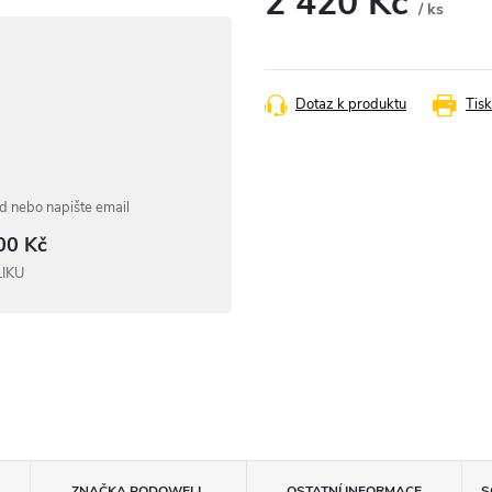
2 420 Kč
/ ks
Měrná
cena:
Dotaz k produktu
Tisk
 nebo napište email
00 Kč
LIKU
ZNAČKA
PODOWELL
OSTATNÍ INFORMACE
S