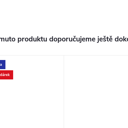
muto produktu doporučujeme ještě dok
a
 dárek