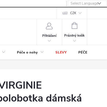
návka
CZK
NÁKUPNÍ
KOŠÍK
Prázdný košík
Přihlášení
Péče o nohy
SLEVY
PÉČE O OBUV
VIRGINIE
 polobotka dámská