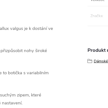
Značka
:
llux valgus je k dostání ve
Produkt n
přizpůsobit nohy široké
Dámské 
 to botička s variabilním
 suchým zipem, které
 nastavení.