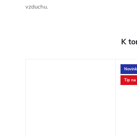
vzduchu.
K to
Novink
Tip na