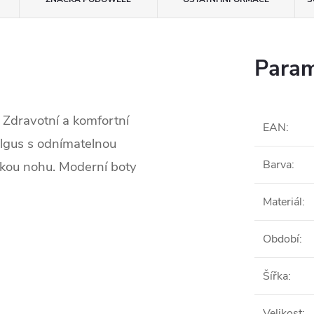
Param
 Zdravotní a komfortní
EAN
:
algus s odnímatelnou
Barva
:
ckou nohu. Moderní boty
Materiál
:
Období
:
Šířka
:
Velikost
: