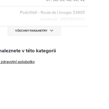
PodoWell - Route de Limoges 24800
Nantheuil - 0553552011
VŠECHNY PARAMETRY
aleznete v této kategorii
zdravotní polobotky