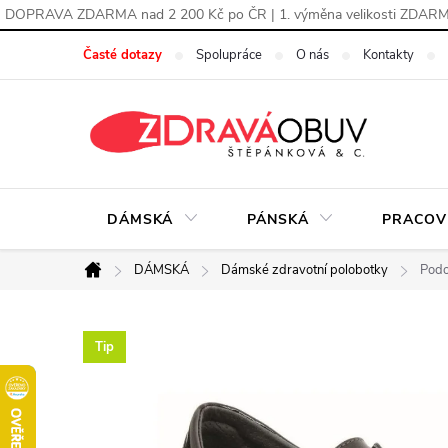
DOPRAVA ZDARMA nad 2 200 Kč po ČR | 1. výměna velikosti ZDAR
Přejít
Časté dotazy
Spolupráce
O nás
Kontakty
na
obsah
DÁMSKÁ
PÁNSKÁ
PRACOV
DÁMSKÁ
Dámské zdravotní polobotky
Podo
Domů
Tip