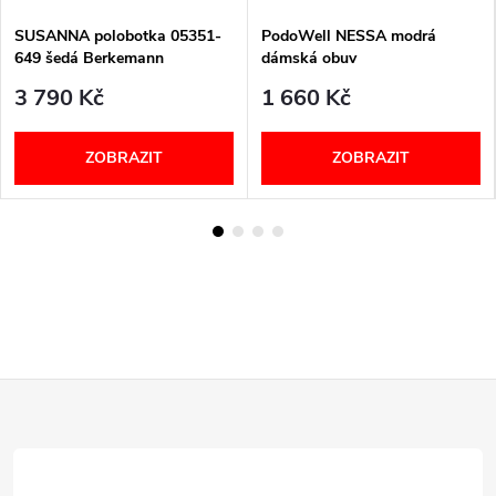
SUSANNA polobotka 05351-
PodoWell NESSA modrá
649 šedá Berkemann
dámská obuv
3 790 Kč
1 660 Kč
ZOBRAZIT
ZOBRAZIT
Z
á