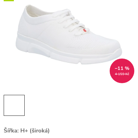
–11 %
4 159 Kč
Šířka: H+ (široká)