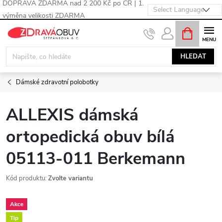
DOPRAVA ZDARMA nad 2 200 Kč po ČR | 1.
výměna velikosti ZDARMA
Přejít
NÁKUPNÍ
KOŠÍK
na
obsah
HLEDAT
Dámské zdravotní polobotky
ALLEXIS dámská
ortopedická obuv bílá
05113-011 Berkemann
Kód produktu:
Zvolte variantu
Akce
Tip