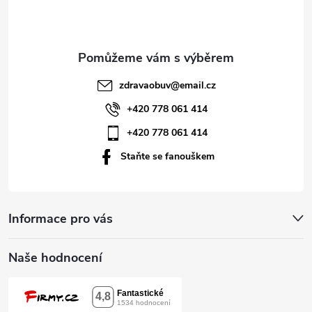
p
a
t
zdravaobuv
@
email.cz
í
+420 778 061 414
+420 778 061 414
Staňte se fanouškem
Informace pro vás
Naše hodnocení