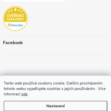
Facebook
Tento web používá soubory cookie. Dalším procházením
Copyright 2026
Štěpánková & C.
. Všechna práva vyhrazena.
Upravit
tohoto webu vyjadřujete souhlas s jejich používáním.. Více
nastavení cookies
informací
zde
.
Vytvořil a spravuje
Pohání Shoptet
Nastavení